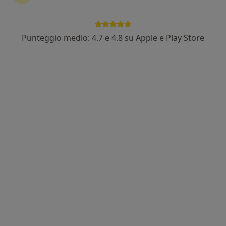
Punteggio medio: 4.7 e 4.8 su Apple e Play Store
Nuovo profilo su MioDottore
Dott. Massimiliano Monarca
·
Altro
Medico estetico, Ginecologo, Dietologo
5 recensioni
Subcision per trattare cellulite e retrazioni cute
Radiofrequenza vaginale
Siringa dimagrante
Via Francesco de Mura, 23, Napoli
•
Mappa
Novavita Centro Medico
Dieta personalizzata
100 €
Questo dottore non ha ancora attivato le prenotazioni online presso questo indirizzo.
Chiedi di attivare le prenotazioni online