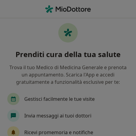
Men
Cellulite • Napoli, NA
Filters
• 1
Assicurazione
Map
Specialisti in trattamento Cellulite a Napoli
Prenditi cura della tua salute
In che modo ordiniamo i risultati
Trova il tuo Medico di Medicina Generale e prenota
un appuntamento. Scarica l'App e accedi
Che specializzazione stai cercando?
gratuitamente a funzionalità esclusive per te:
Medico estetico
Nutrizionista
Chirurgo es
Gestisci facilmente le tue visite
Invia messaggi ai tuoi dottori
Ricevi promemoria e notifiche