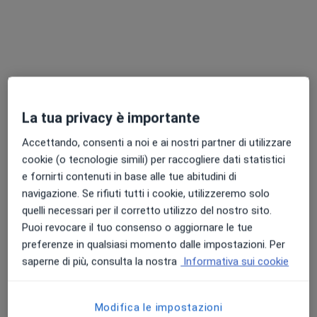
Questo dottore non ha ancora attivato le prenotazioni online presso questo indirizzo.
Chiedi di attivare le prenotazioni online
La tua privacy è importante
Accettando, consenti a noi e ai nostri partner di utilizzare
cookie (o tecnologie simili) per raccogliere dati statistici
e fornirti contenuti in base alle tue abitudini di
navigazione. Se rifiuti tutti i cookie, utilizzeremo solo
Dott.ssa Margherita Tartaglia
quelli necessari per il corretto utilizzo del nostro sito.
·
Altro
Medico estetico, Medico competente
Puoi revocare il tuo consenso o aggiornare le tue
10 recensioni
preferenze in qualsiasi momento dalle impostazioni. Per
saperne di più, consulta la nostra
Informativa sui cookie
Indirizzo
Online
Modifica le impostazioni
Via Michelangelo Schipa, 40, Napoli
•
Mappa