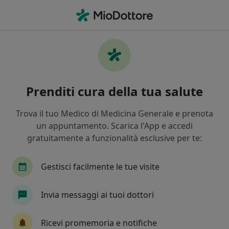
Men
Celiachia • Brescia, BS
Filters
• 1
Assicurazione
Map
Specialisti in trattamento Celiachia a
Prenditi cura della tua salute
Brescia
In che modo ordiniamo i risultati
Trova il tuo Medico di Medicina Generale e prenota
un appuntamento. Scarica l'App e accedi
gratuitamente a funzionalità esclusive per te:
Che specializzazione stai cercando?
Nutrizionista
Dietista
Biologo nutrizioni
Gestisci facilmente le tue visite
Invia messaggi ai tuoi dottori
Ricevi promemoria e notifiche