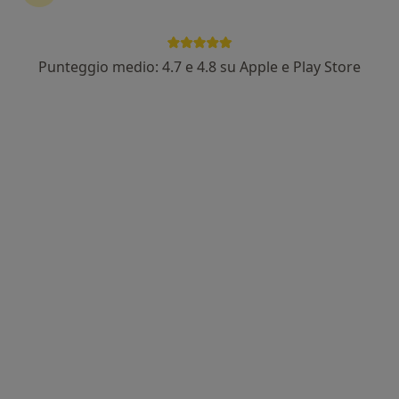
Punteggio medio: 4.7 e 4.8 su Apple e Play Store
Dott. Alessandro Sigurtà
·
Altro
Nutrizionista
63 recensioni
Indirizzo 1
Indirizzo 2
Indirizzo 3
Online
Via Industriale 122, Capriano del Colle
•
Mappa
King Fit Brescia
Analisi bioimpedenziometrica
60 €
Questo dottore non ha ancora attivato le prenotazioni online presso questo indirizzo.
Chiedi di attivare le prenotazioni online