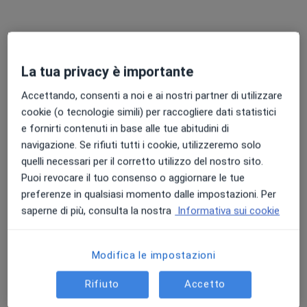
Chiedi di attivare le prenotazioni online
La tua privacy è importante
Accettando, consenti a noi e ai nostri partner di utilizzare
cookie (o tecnologie simili) per raccogliere dati statistici
e fornirti contenuti in base alle tue abitudini di
navigazione. Se rifiuti tutti i cookie, utilizzeremo solo
Dott. Francesco Infantino
quelli necessari per il corretto utilizzo del nostro sito.
·
Altro
Nutrizionista, Biologo nutrizionista
Puoi revocare il tuo consenso o aggiornare le tue
3 recensioni
preferenze in qualsiasi momento dalle impostazioni. Per
saperne di più, consulta la nostra
Informativa sui cookie
Indirizzo
Online
Modifica le impostazioni
Via Triumplina, 115, Brescia
•
Mappa
NutriZone
Rifiuto
Accetto
Prima visita nutrizionale
140 €