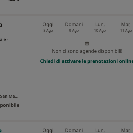
a
Oggi
Domani
Lun,
Mar,
8 Ago
9 Ago
10 Ago
11 Ago
·
ale
Non ci sono agende disponibili!
Chiedi di attivare le prenotazioni onlin
1° Studio di Medicina Generale - Via Deruta, San Martino in Campo
ponibile
Oggi
Domani
Lun,
Mar,