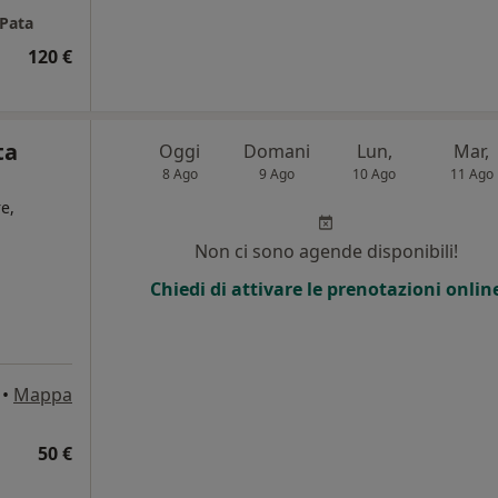
 Pata
120 €
ta
Oggi
Domani
Lun,
Mar,
8 Ago
9 Ago
10 Ago
11 Ago
e,
Non ci sono agende disponibili!
Chiedi di attivare le prenotazioni onlin
•
Mappa
50 €