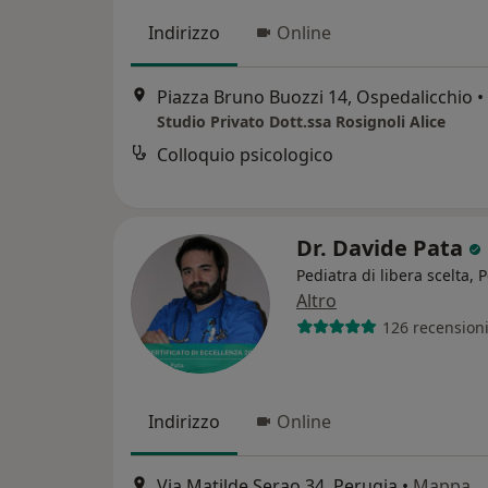
Indirizzo
Online
Piazza Bruno Buozzi 14, Ospedalicchio
•
Studio Privato Dott.ssa Rosignoli Alice
Colloquio psicologico
Dr. Davide Pata
Pediatra di libera scelta, 
Altro
126 recension
Indirizzo
Online
Via Matilde Serao 34, Perugia
•
Mappa