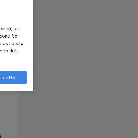
e
simili) per
azione. Se
l nostro sito.
ento dalle
ccetto
Mer,
Gio,
Ven,
12 Ago
13 Ago
14 Ago
e