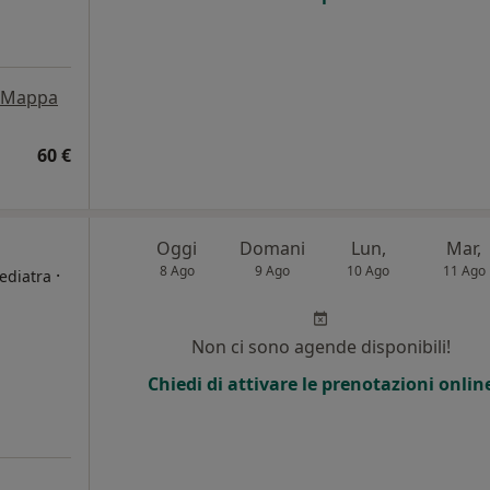
Mappa
60 €
Oggi
Domani
Lun,
Mar,
8 Ago
9 Ago
10 Ago
11 Ago
·
Pediatra
i
Non ci sono agende disponibili!
Chiedi di attivare le prenotazioni onlin