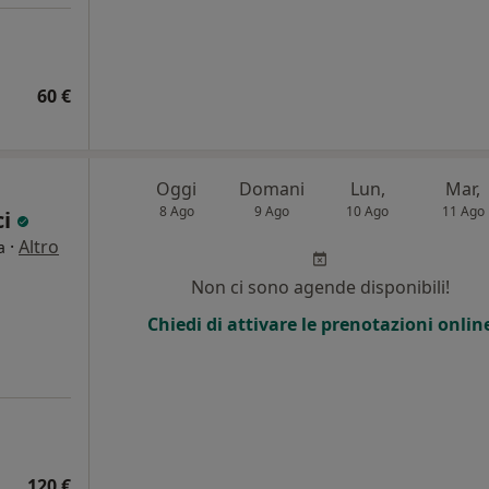
60 €
Oggi
Domani
Lun,
Mar,
8 Ago
9 Ago
10 Ago
11 Ago
ci
·
Altro
a
Non ci sono agende disponibili!
Chiedi di attivare le prenotazioni onlin
120 €