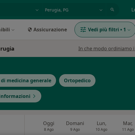
azione, medico, struttura
es: Roma
L
ibili
Assicurazione
Vedi più filtri
•
1
erugia
In che modo ordiniamo i r
 di medicina generale
Ortopedico
 informazioni
Oggi
Domani
Lun,
Mar,
8 Ago
9 Ago
10 Ago
11 Ago