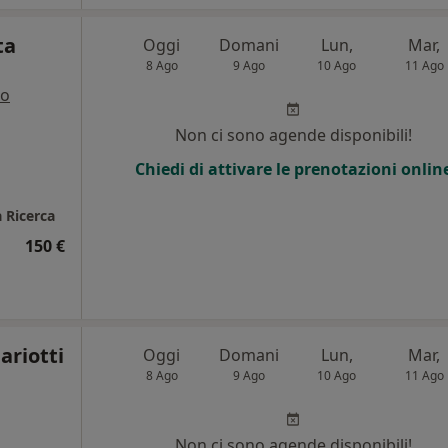
ta
Oggi
Domani
Lun,
Mar,
8 Ago
9 Ago
10 Ago
11 Ago
ro
Non ci sono agende disponibili!
Chiedi di attivare le prenotazioni onlin
 Ricerca
150 €
ariotti
Oggi
Domani
Lun,
Mar,
8 Ago
9 Ago
10 Ago
11 Ago
Non ci sono agende disponibili!