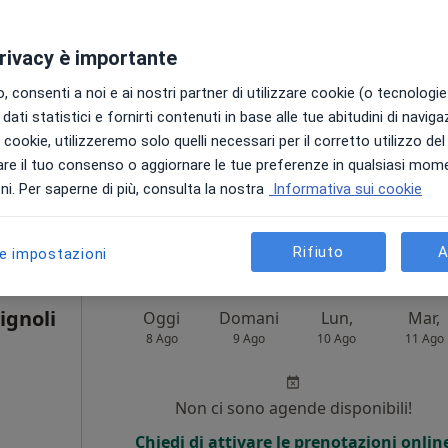
icologa
Non ci sono agende disponibili!
privacy è importante
Chiedi di attivare le prenotazioni onlin
 consenti a noi e ai nostri partner di utilizzare cookie (o tecnologie 
dati statistici e fornirti contenuti in base alle tue abitudini di navig
i i cookie, utilizzeremo solo quelli necessari per il corretto utilizzo de
re il tuo consenso o aggiornare le tue preferenze in qualsiasi mom
i. Per saperne di più, consulta la nostra
Informativa sui cookie
50 €
Rifiuto
A
le impostazioni
ignoli
Oggi
Domani
Lun,
Mar,
8 Ago
9 Ago
10 Ago
11 Ago
Non ci sono agende disponibili!
Chiedi di attivare le prenotazioni onlin