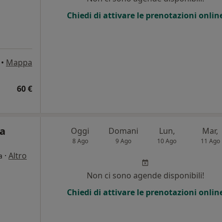
Chiedi di attivare le prenotazioni onlin
•
Mappa
60 €
ca
Oggi
Domani
Lun,
Mar,
8 Ago
9 Ago
10 Ago
11 Ago
·
Altro
a
Non ci sono agende disponibili!
Chiedi di attivare le prenotazioni onlin