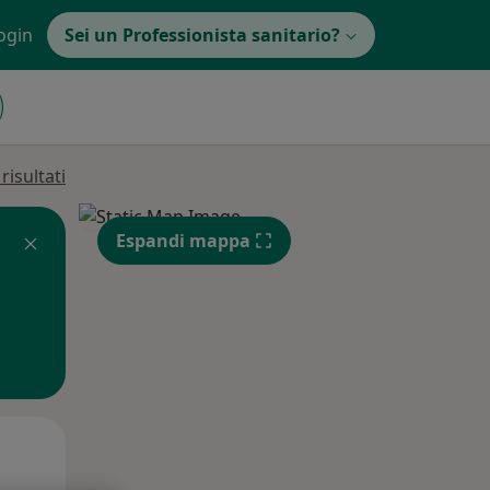
ogin
Sei un Professionista sanitario?
isultati
Espandi mappa
Mer,
Gio,
Ven,
12 Ago
13 Ago
14 Ago