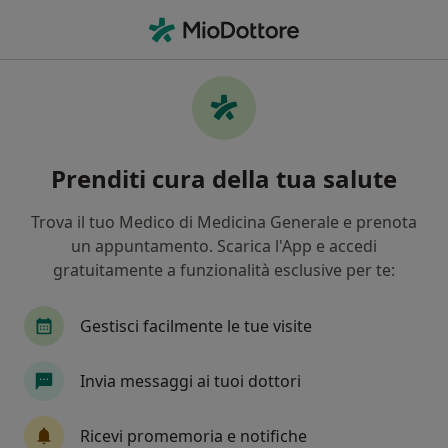
Men
Cefalea • Cortemaggiore, PC
Filters
• 1
Mappa
Specialisti in trattamento Cefalea a
Prenditi cura della tua salute
Cortemaggiore
In che modo ordiniamo i risultati
Trova il tuo Medico di Medicina Generale e prenota
un appuntamento. Scarica l'App e accedi
gratuitamente a funzionalità esclusive per te:
Che specializzazione stai cercando?
Endocrinologo
Psicologo
Ortopedico
Gestisci facilmente le tue visite
Invia messaggi ai tuoi dottori
Ricevi promemoria e notifiche