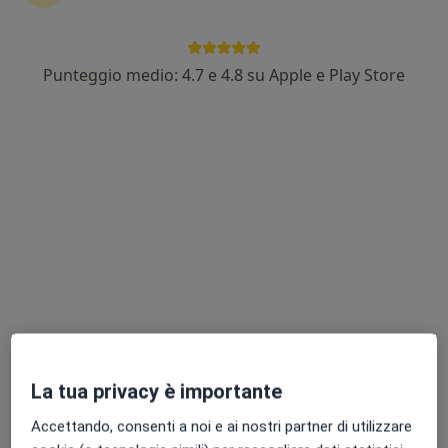
Punteggio medio: 4.7 e 4.8 su Apple e Play Store
Dr. Alberto Riccardo Bona
·
Altro
Neurochirurgo
98 recensioni
Via Zanebaldo Gocciadoro, 12, Cortemaggiore
•
Mappa
SOLUZIONE SALUTE
Prima visita neurochirurgica
140 €
Questo dottore non ha ancora attivato le prenotazioni online presso questo indirizzo.
Chiedi di attivare le prenotazioni online
La tua privacy è importante
Accettando, consenti a noi e ai nostri partner di utilizzare