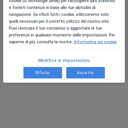
cookie (o tecnologie simili) per raccogliere dati statistici
e fornirti contenuti in base alle tue abitudini di
navigazione. Se rifiuti tutti i cookie, utilizzeremo solo
quelli necessari per il corretto utilizzo del nostro sito.
Dr. Mario Borroni
Puoi revocare il tuo consenso o aggiornare le tue
·
Altro
Ortopedico
preferenze in qualsiasi momento dalle impostazioni. Per
49 recensioni
saperne di più, consulta la nostra
Informativa sui cookie
Indirizzo
Online
Modifica le impostazioni
Via Zanebaldo Gocciadoro, 12, Cortemaggiore
•
Mappa
Rifiuto
Accetto
SOLUZIONE SALUTE
Visita ortopedica di controllo
100 €
Questo dottore non ha ancora attivato le prenotazioni online presso questo indirizzo.
Chiedi di attivare le prenotazioni online