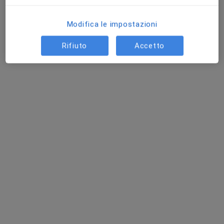
Modifica le impostazioni
Rifiuto
Accetto
Dott. Francesco Forlani
·
Altro
Ginecologo
508 recensioni
Corso Butera 141, Bagheria
•
Mappa
Studio Medico, Bagheria
Visita ginecologica
da 130 €
Questo dottore non ha ancora attivato le prenotazioni online presso questo indirizzo.
Chiedi di attivare le prenotazioni online