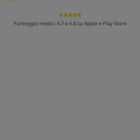
Punteggio medio: 4.7 e 4.8 su Apple e Play Store
Dott. Sergio Di Liberto
·
Altro
Ecografista, Ginecologo, Chirurgo
240 recensioni
Corso Butera 141, Bagheria
•
Mappa
Studio medico Bagheria
Visita ginecologica
90 €
Questo dottore non ha ancora attivato le prenotazioni online presso questo indirizzo.
Chiedi di attivare le prenotazioni online