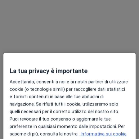
Dr. Domenico Incandela
·
Altro
Ginecologo
590 recensioni
Indirizzo
Online
La tua privacy è importante
Bagheria
•
Mappa
Accettando, consenti a noi e ai nostri partner di utilizzare
Visita ginecologica
da 150 €
cookie (o tecnologie simili) per raccogliere dati statistici
e fornirti contenuti in base alle tue abitudini di
Questo dottore non ha ancora attivato le prenotazioni online presso questo indirizzo.
navigazione. Se rifiuti tutti i cookie, utilizzeremo solo
Chiedi di attivare le prenotazioni online
quelli necessari per il corretto utilizzo del nostro sito.
Puoi revocare il tuo consenso o aggiornare le tue
preferenze in qualsiasi momento dalle impostazioni. Per
saperne di più, consulta la nostra
Informativa sui cookie