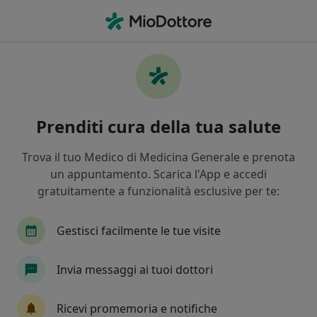
Men
Candidosi • Bagheria, PA
Filters
• 1
Mappa
Specialisti in trattamento Candidosi a
Prenditi cura della tua salute
Bagheria
In che modo ordiniamo i risultati
Trova il tuo Medico di Medicina Generale e prenota
un appuntamento. Scarica l'App e accedi
gratuitamente a funzionalità esclusive per te:
Che specializzazione stai cercando?
Ginecologo
Ecografista
Ostetrica
Chi
Gestisci facilmente le tue visite
Invia messaggi ai tuoi dottori
Ricevi promemoria e notifiche