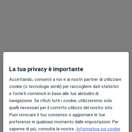
Dott. Niccolò Ghezzi
·
Altro
Chirurgo generale, Proctologo, Chirurgo
87 recensioni
Indirizzo 1
Indirizzo 2
Indirizzo 3
Indirizzo 4
Via Attilio Ragionieri 101, Sesto Fiorentino
•
Mappa
La tua privacy è importante
Casa di Cura Villa Donatello
Accettando, consenti a noi e ai nostri partner di utilizzare
Medicazione
50 €
cookie (o tecnologie simili) per raccogliere dati statistici
Questo dottore non ha ancora attivato le prenotazioni online presso questo indirizzo.
e fornirti contenuti in base alle tue abitudini di
navigazione. Se rifiuti tutti i cookie, utilizzeremo solo
Chiedi di attivare le prenotazioni online
quelli necessari per il corretto utilizzo del nostro sito.
Puoi revocare il tuo consenso o aggiornare le tue
preferenze in qualsiasi momento dalle impostazioni. Per
saperne di più, consulta la nostra
Informativa sui cookie