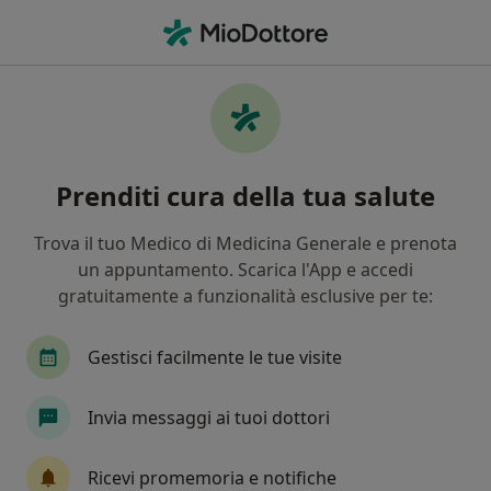
Men
Calcolosi Della Colecisti • Firenze, FI
Filters
• 1
Assicurazione
Map
Specialisti in trattamento Calcolosi della
Prenditi cura della tua salute
colecisti a Firenze
In che modo ordiniamo i risultati
Trova il tuo Medico di Medicina Generale e prenota
un appuntamento. Scarica l'App e accedi
gratuitamente a funzionalità esclusive per te:
Che specializzazione stai cercando?
Chirurgo generale
Proctologo
Chirurgo
Gestisci facilmente le tue visite
Invia messaggi ai tuoi dottori
Ricevi promemoria e notifiche