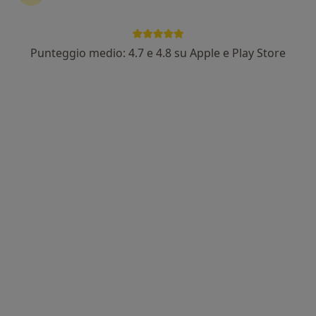
Punteggio medio: 4.7 e 4.8 su Apple e Play Store
Dott. Gennaro Cuozzo
Medico di medicina generale, Gastroenterologo
Borgo Pinti, 58, Firenze
•
Mappa
AMBULATORIO MEDICINA GENERALE
Visita gastroenterologica
Prezzo non disponibile
Questo dottore non ha ancora attivato le prenotazioni online presso questo indirizzo.
Chiedi di attivare le prenotazioni online