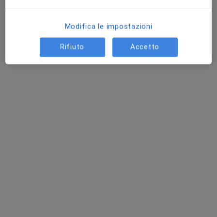
Modifica le impostazioni
Rifiuto
Accetto
Dr. Lapo Bencini
·
Altro
Chirurgo generale, Chirurgo
48 recensioni
Indirizzo
Online
Largo Brambilla 3, Firenze
•
Mappa
Azienda Ospedaliero-Universitaria Careggi - Ambulatorio Libera Professione - Padiglione 9 Maternità
Prima visita di chirurgia generale
150 €
Questo dottore non ha ancora attivato le prenotazioni online presso questo indirizzo.
Chiedi di attivare le prenotazioni online