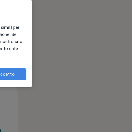
e
simili) per
azione. Se
l nostro sito.
ento dalle
ccetto
Mer,
Gio,
Ven,
12 Ago
13 Ago
14 Ago
e