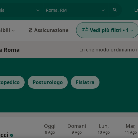
azione, medico, struttura
es: Roma
L
ibili
Assicurazione
Vedi più filtri
•
1
a a Roma
In che modo ordiniamo i r
topedico
Posturologo
Fisiatra
Oggi
Domani
Lun,
Mar,
8 Ago
9 Ago
10 Ago
11 Ago
ucci