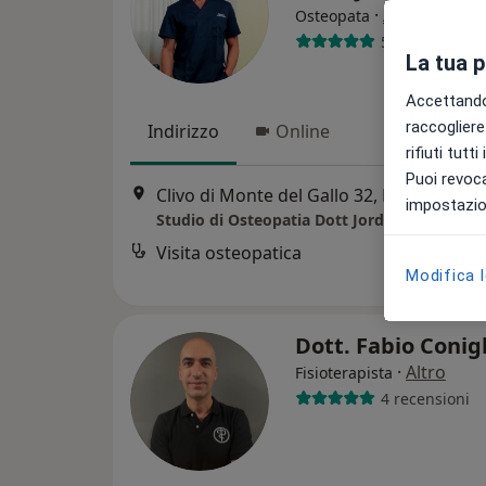
·
Altro
Osteopata
56 recensioni
La tua 
Accettando,
raccogliere 
Indirizzo
Online
rifiuti tutt
Puoi revoca
Clivo di Monte del Gallo 32, Roma
•
Map
impostazion
Studio di Osteopatia Dott Jordan Bellucci
Visita osteopatica
Modifica 
Dott. Fabio Conig
·
Altro
Fisioterapista
4 recensioni