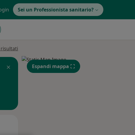
ogin
Sei un Professionista sanitario?
isultati
Espandi mappa
Mer,
Gio,
Ven,
12 Ago
13 Ago
14 Ago