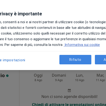
Non ci sono agende disponibili!
privacy è importante
Chiedi di attivare le prenotazioni onlin
 consenti a noi e ai nostri partner di utilizzare cookie (o tecnologie 
dati statistici e fornirti contenuti in base alle tue abitudini di navig
i i cookie, utilizzeremo solo quelli necessari per il corretto utilizzo de
re il tuo consenso o aggiornare le tue preferenze in qualsiasi mom
pa
i. Per saperne di più, consulta la nostra
Informativa sui cookie
90 €
Rifiuto
A
le impostazioni
lio
Oggi
Domani
Lun,
Mar,
8 Ago
9 Ago
10 Ago
11 Ago
Non ci sono agende disponibili!
Chiedi di attivare le prenotazioni onlin