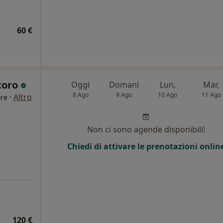
60 €
toro
Oggi
Domani
Lun,
Mar,
8 Ago
9 Ago
10 Ago
11 Ago
·
Altro
ore
Non ci sono agende disponibili!
Chiedi di attivare le prenotazioni onlin
120 €