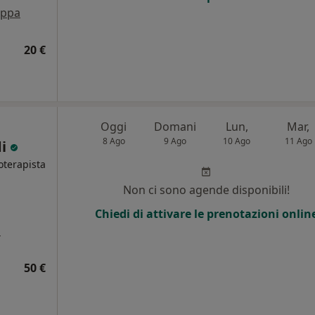
ppa
20 €
Oggi
Domani
Lun,
Mar,
8 Ago
9 Ago
10 Ago
11 Ago
di
oterapista
Non ci sono agende disponibili!
Chiedi di attivare le prenotazioni onlin
a
50 €