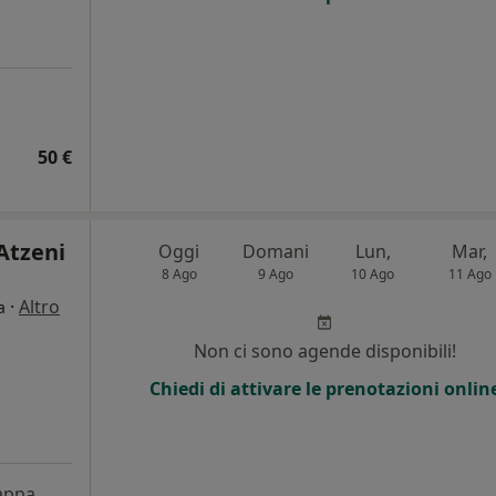
50 €
 Atzeni
Oggi
Domani
Lun,
Mar,
8 Ago
9 Ago
10 Ago
11 Ago
·
Altro
a
i
Non ci sono agende disponibili!
Chiedi di attivare le prenotazioni onlin
appa