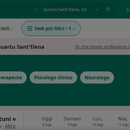
azione, medico, struttura
es: Roma
L
ibili
Vedi più filtri
•
1
Quartu Sant'Elena
In che modo ordiniamo i r
terapeuta
Psicologo clinico
Neurologo
stuni
Oggi
Domani
Lun,
Mar,
8 Ago
9 Ago
10 Ago
11 Ago
·
Altro
o