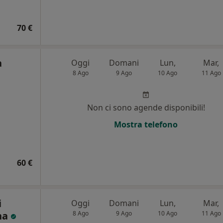
70 €
a
Oggi
Domani
Lun,
Mar,
8 Ago
9 Ago
10 Ago
11 Ago
Non ci sono agende disponibili!
Mostra telefono
60 €
i
Oggi
Domani
Lun,
Mar,
na
8 Ago
9 Ago
10 Ago
11 Ago