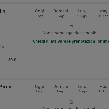
ai
Oggi
Domani
Lun,
Mar,
8 Ago
9 Ago
10 Ago
11 Ago
i
Non ci sono agende disponibili!
Chiedi di attivare le prenotazioni onlin
pa
80 €
 Piu
Oggi
Domani
Lun,
Mar,
8 Ago
9 Ago
10 Ago
11 Ago
Non ci sono agende disponibili!