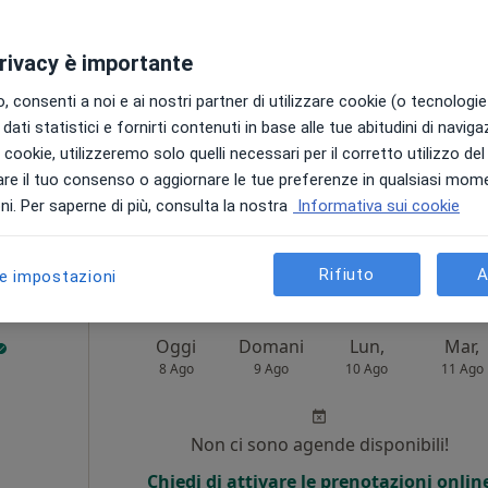
Non ci sono agende disponibili!
privacy è importante
Chiedi di attivare le prenotazioni onlin
 consenti a noi e ai nostri partner di utilizzare cookie (o tecnologie 
dati statistici e fornirti contenuti in base alle tue abitudini di navig
i i cookie, utilizzeremo solo quelli necessari per il corretto utilizzo de
re il tuo consenso o aggiornare le tue preferenze in qualsiasi mom
i. Per saperne di più, consulta la nostra
Informativa sui cookie
60 €
Rifiuto
A
le impostazioni
Oggi
Domani
Lun,
Mar,
8 Ago
9 Ago
10 Ago
11 Ago
Non ci sono agende disponibili!
Chiedi di attivare le prenotazioni onlin