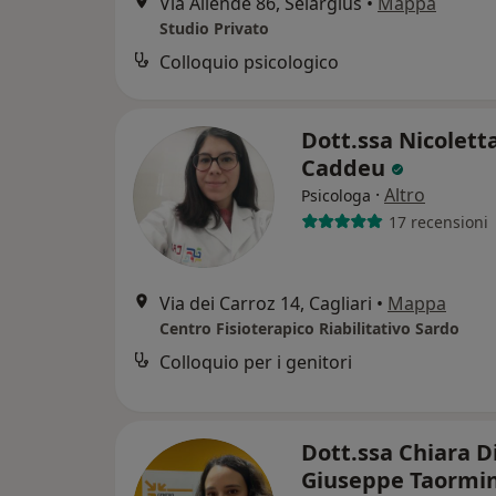
Via Allende 86, Selargius
•
Mappa
Studio Privato
Colloquio psicologico
Dott.ssa Nicolett
Caddeu
·
Altro
Psicologa
17 recensioni
Via dei Carroz 14, Cagliari
•
Mappa
Centro Fisioterapico Riabilitativo Sardo
Colloquio per i genitori
Dott.ssa Chiara D
Giuseppe Taormi