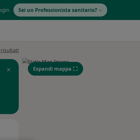
ogin
Sei un Professionista sanitario?
isultati
Espandi mappa
Mer,
Gio,
Ven,
12 Ago
13 Ago
14 Ago