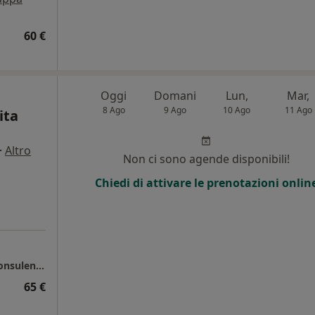
60 €
Oggi
Domani
Lun,
Mar,
8 Ago
9 Ago
10 Ago
11 Ago
ita
·
Altro
Non ci sono agende disponibili!
Chiedi di attivare le prenotazioni onlin
Studio di Psicologia e Psicoterapia presso Consulenze Argiolas
65 €