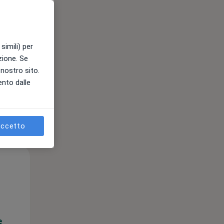
e
simili) per
azione. Se
l nostro sito.
ento dalle
ccetto
Mer,
Gio,
Ven,
12 Ago
13 Ago
14 Ago
e