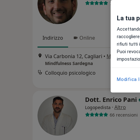
73 recensioni
La tua 
Accettando,
raccogliere 
Indirizzo
Online
rifiuti tutt
Puoi revoca
Via Carbonia 12, Cagliari
•
Mappa
impostazion
Mindfulness Sardegna
Colloquio psicologico
Modifica 
Dott. Enrico Pani
·
Altro
Logopedista
66 recensioni