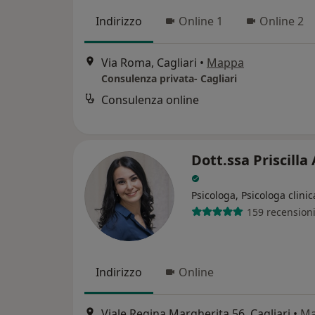
Indirizzo
Online 1
Online 2
Via Roma, Cagliari
•
Mappa
Consulenza privata- Cagliari
Consulenza online
Dott.ssa Priscilla
Psicologa, Psicologa clinic
159 recension
Indirizzo
Online
Viale Regina Margherita 56, Cagliari
•
M