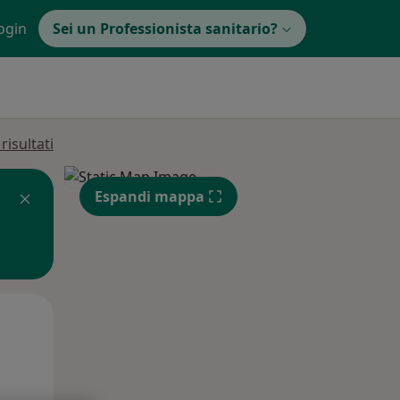
ogin
Sei un Professionista sanitario?
isultati
Espandi mappa
Mar,
Mer,
Gio,
11 Ago
12 Ago
13 Ago