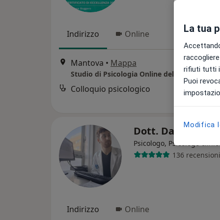
La tua 
Indirizzo
Online
Accettando,
raccogliere 
Mantova
•
Mappa
rifiuti tutt
Puoi revoca
Colloquio psicologico
impostazion
Modifica 
Dott. Dario Papa
Psicologo, Psicologo clinic
136 recension
Indirizzo
Online