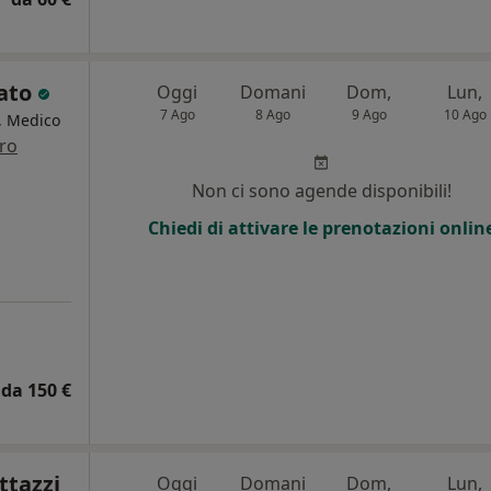
lato
Oggi
Domani
Dom,
Lun,
7 Ago
8 Ago
9 Ago
10 Ago
a, Medico
tro
i
Non ci sono agende disponibili!
Chiedi di attivare le prenotazioni onlin
da 150 €
ttazzi
Oggi
Domani
Dom,
Lun,