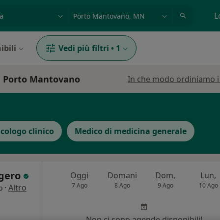
azione, medico, struttura
es: Roma
L
ibili
Vedi più filtri
•
1
 a Porto Mantovano
In che modo ordiniamo i r
icologo clinico
Medico di medicina generale
ggero
Oggi
Domani
Dom,
Lun,
7 Ago
8 Ago
9 Ago
10 Ago
·
Altro
o
i
Non ci sono agende disponibili!