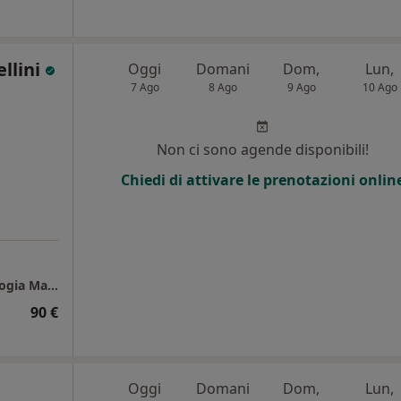
ellini
Oggi
Domani
Dom,
Lun,
7 Ago
8 Ago
9 Ago
10 Ago
Non ci sono agende disponibili!
Chiedi di attivare le prenotazioni onlin
Studio & Formazione - Laboratorio di Psicologia Mantova Dott.ssa Sellini
90 €
Oggi
Domani
Dom,
Lun,