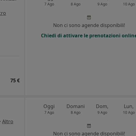
7 Ago
8 Ago
9 Ago
10 Ago
tro
Non ci sono agende disponibili!
Chiedi di attivare le prenotazioni onlin
75 €
Oggi
Domani
Dom,
Lun,
7 Ago
8 Ago
9 Ago
10 Ago
·
Altro
Non ci sono agende disponibili!