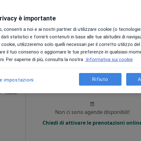
Chiedi di attivare le prenotazioni onlin
privacy è importante
 consenti a noi e ai nostri partner di utilizzare cookie (o tecnologie 
dati statistici e fornirti contenuti in base alle tue abitudini di navig
i i cookie, utilizzeremo solo quelli necessari per il corretto utilizzo de
Studio di Psicologia Online del Dott. Andrea Boggero a Mantova
re il tuo consenso o aggiornare le tue preferenze in qualsiasi mom
60 €
i. Per saperne di più, consulta la nostra
Informativa sui cookie
Rifiuto
A
le impostazioni
Oggi
Domani
Dom,
Lun,
7 Ago
8 Ago
9 Ago
10 Ago
·
Altro
o
i
Non ci sono agende disponibili!
Chiedi di attivare le prenotazioni onlin