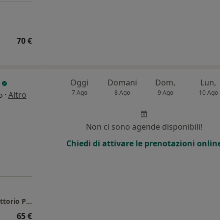
70 €
o
Oggi
Domani
Dom,
Lun,
7 Ago
8 Ago
9 Ago
10 Ago
·
Altro
o
Non ci sono agende disponibili!
Chiedi di attivare le prenotazioni onlin
Studio Online Privato di Psicologia del Dr. Vittorio Penzo
65 €