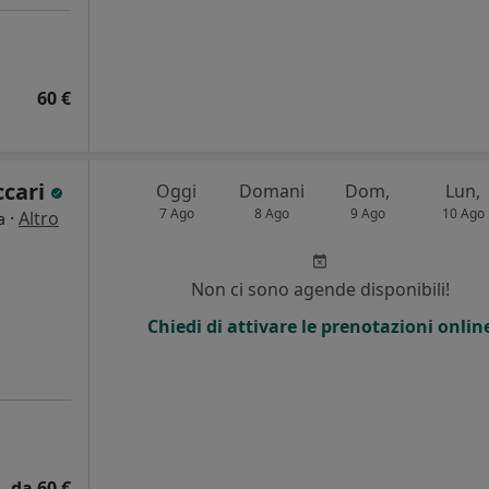
60 €
ccari
Oggi
Domani
Dom,
Lun,
7 Ago
8 Ago
9 Ago
10 Ago
·
Altro
a
Non ci sono agende disponibili!
Chiedi di attivare le prenotazioni onlin
da 60 €