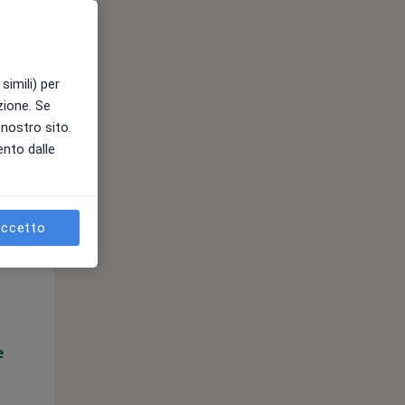
e
simili) per
azione. Se
l nostro sito.
ento dalle
ccetto
Mar,
Mer,
Gio,
11 Ago
12 Ago
13 Ago
e