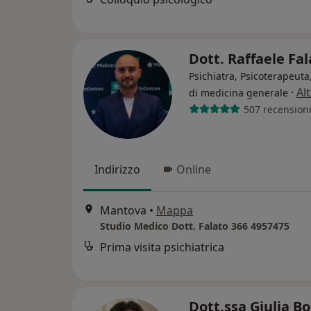
Dott. Raffaele Fa
Psichiatra, Psicoterapeut
·
Al
di medicina generale
507 recension
Indirizzo
Online
Mantova
•
Mappa
Studio Medico Dott. Falato 366 4957475
Prima visita psichiatrica
Dott.ssa Giulia Bo