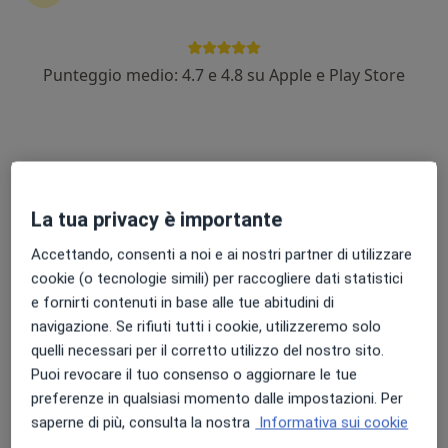
Punteggio medio: 4.7 e 4.8 su Apple e Play Store
Dott.ssa Laura Dies
·
Altro
Allergologa
111 recensioni
Esperto in trattamento delle malattie allergiche
Laurea specialistica in Allergologia con Lode
La tua privacy è importante
Empatia e approccio personalizzato, ascolto
Accettando, consenti a noi e ai nostri partner di utilizzare
Indirizzo 1
Indirizzo 2
cookie (o tecnologie simili) per raccogliere dati statistici
e fornirti contenuti in base alle tue abitudini di
ViaRotabile 59,
•
Mappa
navigazione. Se rifiuti tutti i cookie, utilizzeremo solo
Poliambulatorio GAMED Formia
quelli necessari per il corretto utilizzo del nostro sito.
Puoi revocare il tuo consenso o aggiornare le tue
Visita allergologica
92 €
preferenze in qualsiasi momento dalle impostazioni. Per
Questo dottore non ha ancora attivato le prenotazioni online presso questo indirizzo.
saperne di più, consulta la nostra
Informativa sui cookie