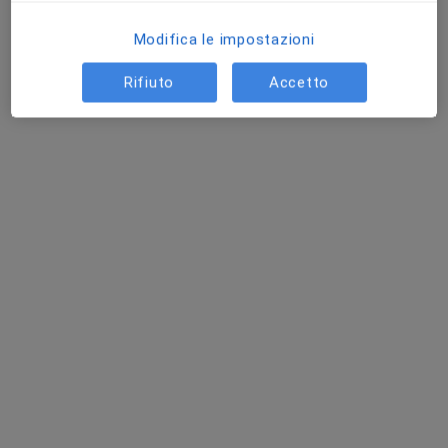
Chiedi di attivare le prenotazioni online
Modifica le impostazioni
Rifiuto
Accetto
Dr. Ermanno Kugler
·
Altro
Pneumologo
13 recensioni
Indirizzo 1
Indirizzo 2
Via Paone 58, Formia
•
Mappa
Pneumologia Casa del Sole (Clinica Costa)
Visita pneumologica
98 €