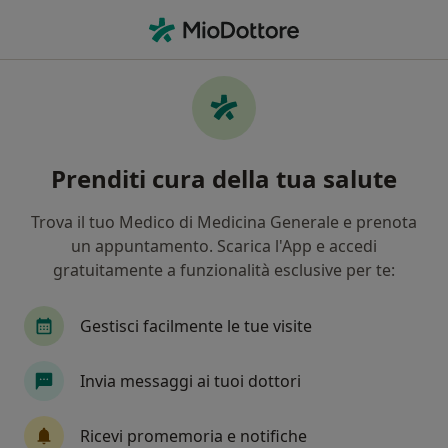
Men
Asma • Formia, LT
Filters
• 1
Assicurazione
Map
Specialisti in trattamento Asma a Formia
Prenditi cura della tua salute
In che modo ordiniamo i risultati
Trova il tuo Medico di Medicina Generale e prenota
un appuntamento. Scarica l'App e accedi
Che specializzazione stai cercando?
gratuitamente a funzionalità esclusive per te:
Allergologo
Pneumologo
Pediatra di Libe
Gestisci facilmente le tue visite
Invia messaggi ai tuoi dottori
Ricevi promemoria e notifiche