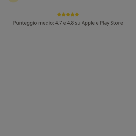
Punteggio medio: 4.7 e 4.8 su Apple e Play Store
Dott.ssa Valeria D'Amico
·
Altro
Reumatologa, Ecografista
69 recensioni
Indirizzo 1
Indirizzo 2
Indirizzo 3
Indirizzo 4
Viale S. Martino, 273, Messina
•
Mappa
Studio Fisioterapico Human
Prima visita reumatologica
100 €
Questo dottore non ha ancora attivato le prenotazioni online presso questo indirizzo.
Chiedi di attivare le prenotazioni online