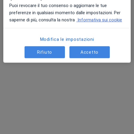
Puoi revocare il tuo consenso o aggiornare le tue
preferenze in qualsiasi momento dalle impostazioni. Per
saperne di più, consulta la nostra
Informativa sui cookie
Modifica le impostazioni
Rifiuto
Accetto
Dott. Paolo Rizzo
·
Altro
Ortopedico
123 recensioni
Indirizzo 1
Indirizzo 2
Via degli Amici, 3, Messina
•
Mappa
Studio di Medicina Generale Salvatore Arimatea
Chirurgia ortopedica
130 €