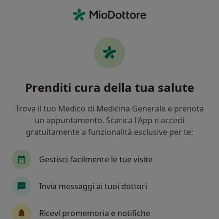
Men
Artrite • Messina, ME
Filters
• 1
Assicurazione
Map
Specialisti in trattamento Artrite a Messina
Prenditi cura della tua salute
In che modo ordiniamo i risultati
Trova il tuo Medico di Medicina Generale e prenota
un appuntamento. Scarica l'App e accedi
Che specializzazione stai cercando?
gratuitamente a funzionalità esclusive per te:
Ortopedico
Reumatologo
Ecografista
Gestisci facilmente le tue visite
Invia messaggi ai tuoi dottori
Ricevi promemoria e notifiche