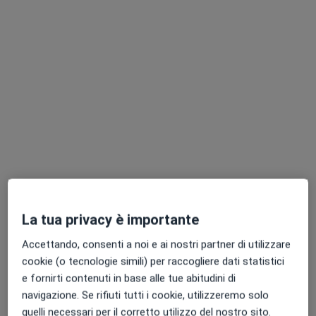
Dott. Natale Criseo
·
Altro
Ortopedico
11 recensioni
Indirizzo 1
Indirizzo 2
Online
Via Maddalena 42, Messina
•
Mappa
La tua privacy è importante
FisioMAD
Accettando, consenti a noi e ai nostri partner di utilizzare
Prima visita ortopedica
120 €
cookie (o tecnologie simili) per raccogliere dati statistici
Questo dottore non ha ancora attivato le prenotazioni online presso questo indirizzo.
e fornirti contenuti in base alle tue abitudini di
navigazione. Se rifiuti tutti i cookie, utilizzeremo solo
Chiedi di attivare le prenotazioni online
quelli necessari per il corretto utilizzo del nostro sito.