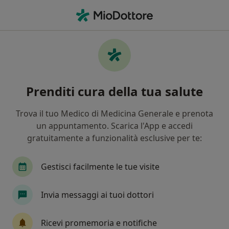
Men
Mal Di Testa Cefalea • Messina, ME
Filters
• 1
Assicurazione
Map
Specialisti in trattamento Mal di testa
Prenditi cura della tua salute
(cefalea) a Messina
In che modo ordiniamo i risultati
Trova il tuo Medico di Medicina Generale e prenota
un appuntamento. Scarica l'App e accedi
gratuitamente a funzionalità esclusive per te:
Che specializzazione stai cercando?
Osteopata
Fisioterapista
Neurologo
Gestisci facilmente le tue visite
Invia messaggi ai tuoi dottori
Ricevi promemoria e notifiche