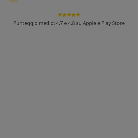
Punteggio medio: 4.7 e 4.8 su Apple e Play Store
Dott.ssa Francesca Borrometi
·
Altro
Dentista, Ortodontista
159 recensioni
Indirizzo
Online
Via Marcello Malpighi 14, Messina
•
Mappa
Studio Dentistico Malpighi
Prima visita dentistica
50 €
Questo dottore non ha ancora attivato le prenotazioni online presso questo indirizzo.
Chiedi di attivare le prenotazioni online