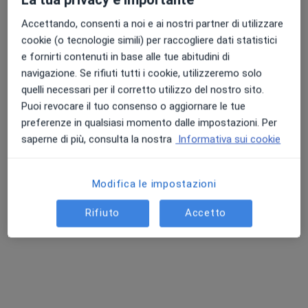
Chiedi di attivare le prenotazioni online
Accettando, consenti a noi e ai nostri partner di utilizzare
cookie (o tecnologie simili) per raccogliere dati statistici
e fornirti contenuti in base alle tue abitudini di
navigazione. Se rifiuti tutti i cookie, utilizzeremo solo
quelli necessari per il corretto utilizzo del nostro sito.
Puoi revocare il tuo consenso o aggiornare le tue
preferenze in qualsiasi momento dalle impostazioni. Per
saperne di più, consulta la nostra
Informativa sui cookie
Dott. Concetto Fabio Vecchio
·
Altro
Neurologo
Modifica le impostazioni
51 recensioni
Rifiuto
Accetto
Indirizzo 1
Indirizzo 2
Online
Messina
•
Mappa
Visite domiciliari
Prima visita neurologica
130 €