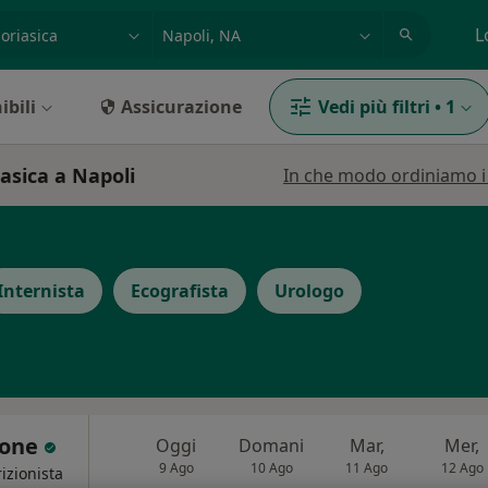
azione, medico, struttura
es: Roma
L
ibili
Assicurazione
Vedi più filtri
•
1
iasica a Napoli
In che modo ordiniamo i r
Internista
Ecografista
Urologo
none
Oggi
Domani
Mar,
Mer,
9 Ago
10 Ago
11 Ago
12 Ago
izionista