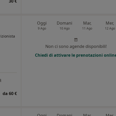
30 €
Oggi
Domani
Mar,
Mer,
9 Ago
10 Ago
11 Ago
12 Ago
izionista
Non ci sono agende disponibili!
i
Chiedi di attivare le prenotazioni onlin
a
da 60 €
Oggi
Domani
Mar,
Mer,