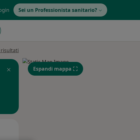
ogin
Sei un Professionista sanitario?
isultati
Espandi mappa
Gio,
Ven,
Sab,
13 Ago
14 Ago
15 Ago