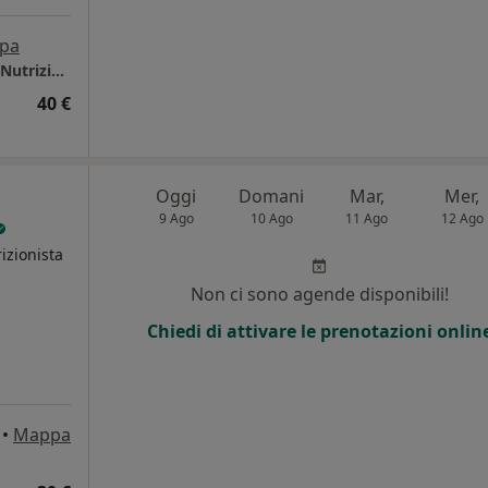
pa
Studio privato Dott.ssa Manuela Di Martino Nutrizionista - Centro Osteosan
40 €
Oggi
Domani
Mar,
Mer,
9 Ago
10 Ago
11 Ago
12 Ago
izionista
Non ci sono agende disponibili!
Chiedi di attivare le prenotazioni onlin
•
Mappa