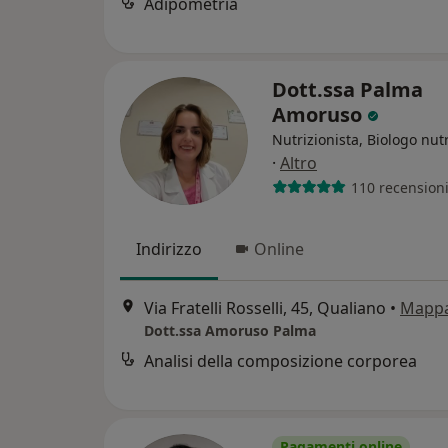
Adipometria
Dott.ssa Palma
Amoruso
Nutrizionista, Biologo nutr
·
Altro
110 recension
Indirizzo
Online
Via Fratelli Rosselli, 45, Qualiano
•
Mapp
Dott.ssa Amoruso Palma
Analisi della composizione corporea
Pagamenti online