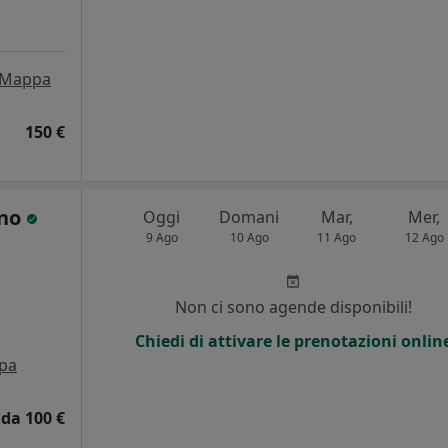
Mappa
150 €
ano
Oggi
Domani
Mar,
Mer,
9 Ago
10 Ago
11 Ago
12 Ago
i
Non ci sono agende disponibili!
Chiedi di attivare le prenotazioni onlin
pa
da 100 €