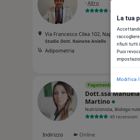
·
Altro
48 recensioni
La tua 
Accettando,
Via Francesco Cilea 102, Napoli
•
Mappa
raccogliere 
Studio Dott. Rainone Aniello
rifiuti tutt
Adipometria
Puoi revoca
impostazion
Modifica 
Pagamenti online
Dott.ssa Manuela
Martino
Nutrizionista, Biologo nutr
49 recensioni
Indirizzo
Online