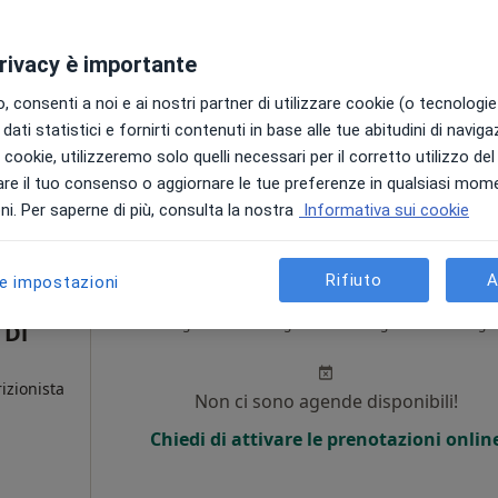
Non ci sono agende disponibili!
privacy è importante
Chiedi di attivare le prenotazioni onlin
 consenti a noi e ai nostri partner di utilizzare cookie (o tecnologie 
dati statistici e fornirti contenuti in base alle tue abitudini di navig
i i cookie, utilizzeremo solo quelli necessari per il corretto utilizzo de
70 €
re il tuo consenso o aggiornare le tue preferenze in qualsiasi mom
i. Per saperne di più, consulta la nostra
Informativa sui cookie
Rifiuto
A
le impostazioni
Oggi
Domani
Mar,
Mer,
9 Ago
10 Ago
11 Ago
12 Ago
 Di
izionista
Non ci sono agende disponibili!
Chiedi di attivare le prenotazioni onlin