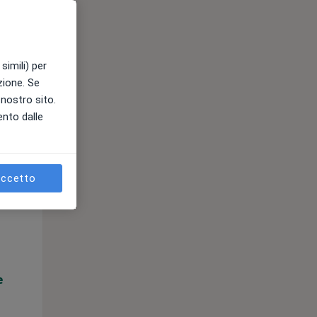
e
simili) per
azione. Se
l nostro sito.
ento dalle
ccetto
Gio,
Ven,
Sab,
13 Ago
14 Ago
15 Ago
e