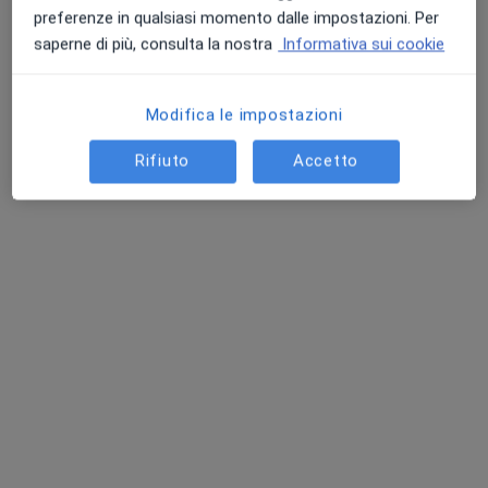
preferenze in qualsiasi momento dalle impostazioni. Per
saperne di più, consulta la nostra
Informativa sui cookie
Dott. Edoardo Panza
Modifica le impostazioni
·
Altro
Chirurgo generale
6 recensioni
Rifiuto
Accetto
Via Della Stazione 2, Priverno
•
Mappa
Diagnostica San Tommaso
Visita di chirurgia generale
120 €
Questo dottore non ha ancora attivato le prenotazioni online presso questo indirizzo.
Chiedi di attivare le prenotazioni online