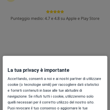
Punteggio medio: 4.7 e 4.8 su Apple e Play Store
Dott.ssa Valeria Ciaschi
·
Altro
Chirurga generale, Proctologa
95 recensioni
Via Della Stazione 2, Priverno
•
Mappa
Diagnostica San Tommaso
Visita di chirurgia generale
100 €
Questo dottore non ha ancora attivato le prenotazioni online presso questo indirizzo.
La tua privacy è importante
Chiedi di attivare le prenotazioni online
Accettando, consenti a noi e ai nostri partner di utilizzare
cookie (o tecnologie simili) per raccogliere dati statistici
e fornirti contenuti in base alle tue abitudini di
navigazione. Se rifiuti tutti i cookie, utilizzeremo solo
quelli necessari per il corretto utilizzo del nostro sito.
Puoi revocare il tuo consenso o aggiornare le tue