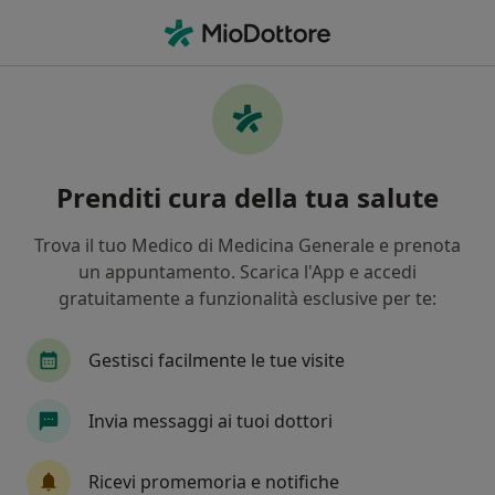
Men
Appendicite • Priverno, LT
Filters
• 1
Assicurazione
Map
Specialisti in trattamento appendicite a
Prenditi cura della tua salute
Priverno
In che modo ordiniamo i risultati
Trova il tuo Medico di Medicina Generale e prenota
un appuntamento. Scarica l'App e accedi
gratuitamente a funzionalità esclusive per te:
Che specializzazione stai cercando?
Chirurgo generale
Proctologo
Gastroente
Gestisci facilmente le tue visite
Invia messaggi ai tuoi dottori
Ricevi promemoria e notifiche