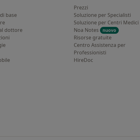
i
Prezzi
di base
Soluzione per Specialisti
ure
Soluzione per Centri Medici
al dottore
Noa Notes
nuovo
zioni
Risorse gratuite
gie
Centro Assistenza per
Professionisti
bile
HireDoc