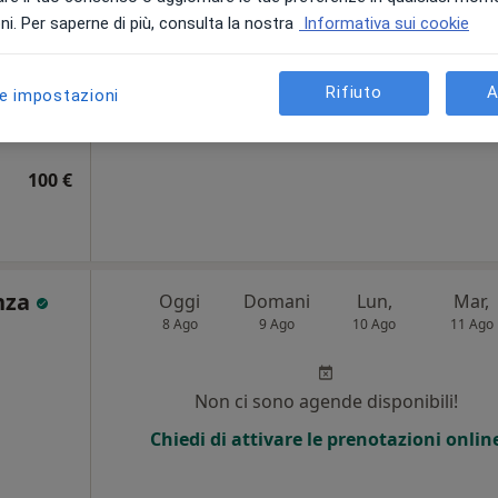
·
loga
i. Per saperne di più, consulta la nostra
Informativa sui cookie
Non ci sono agende disponibili!
Chiedi di attivare le prenotazioni onlin
Rifiuto
A
le impostazioni
100 €
nza
Oggi
Domani
Lun,
Mar,
8 Ago
9 Ago
10 Ago
11 Ago
Non ci sono agende disponibili!
Chiedi di attivare le prenotazioni onlin