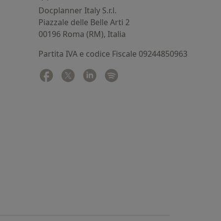
Docplanner Italy S.r.l.
Piazzale delle Belle Arti 2
00196 Roma (RM), Italia
Partita IVA e codice Fiscale 09244850963
Facebook
si apre in una nuova scheda
Twitter
si apre in una nuova scheda
Linkedin
si apre in una nuova scheda
Spotify
si apre in una nuova sched