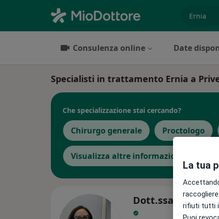
es. prest
Consulenza online
Date dispon
Specialisti in trattamento Ernia a Priv
Che specializzazione stai cercando?
Chirurgo generale
Proctologo
Visualizza altre informazioni
La tua 
Accettando,
raccogliere 
Dott.ssa Valeria C
rifiuti tutt
Puoi revoca