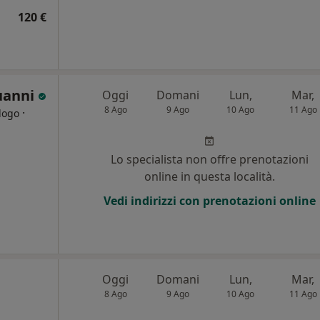
120 €
uanni
Oggi
Domani
Lun,
Mar,
8 Ago
9 Ago
10 Ago
11 Ago
·
logo
Lo specialista non offre prenotazioni
online in questa località.
Vedi indirizzi con prenotazioni online
Oggi
Domani
Lun,
Mar,
8 Ago
9 Ago
10 Ago
11 Ago