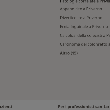
Patologie correlate a Priv
Appendicite a Priverno
Diverticolite a Priverno
Ernia Inguinale a Priverno
Calcolosi della colecisti a 
Carcinoma del colonretto 
Altro (15)
iverno
Altro nella categoria
ia città
azienti
Per i professionisti sanitar