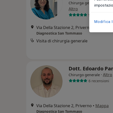
Chirurga generale, Procto
impostazion
Altro
95 recensioni
Modifica 
Via Della Stazione 2, Priverno
•
Mappa
Diagnostica San Tommaso
Visita di chirurgia generale
Dott. Edoardo Pa
·
Altro
Chirurgo generale
6 recensioni
Via Della Stazione 2, Priverno
•
Mappa
Diagnostica San Tommaso