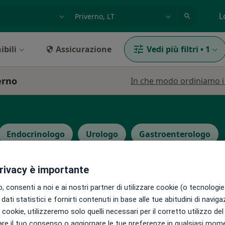
azione, medico, struttura
es: Roma
L
ibili
Assicurazione
Vedi più filtri
•
1
erno
In che modo ordiniamo i r
Endocrinologo
Urologo
Gastroenterologo
privacy è importante
 consenti a noi e ai nostri partner di utilizzare cookie (o tecnologie 
dati statistici e fornirti contenuti in base alle tue abitudini di navig
iaschi
Oggi
Domani
Lun,
Mar,
i i cookie, utilizzeremo solo quelli necessari per il corretto utilizzo de
8 Ago
9 Ago
10 Ago
11 Ago
re il tuo consenso o aggiornare le tue preferenze in qualsiasi mom