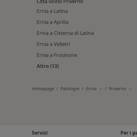
Città vicino Priverno
Ernia a Latina
Ernia a Aprilia
Ernia a Cisterna di Latina
Ernia a Velletri
Ernia a Frosinone
Altro (13)
Altro nella categoria: Città vicino Pr
Homepage
Patologie
Ernia
Priverno
Cambia città
Camb
Servizi
Per i p