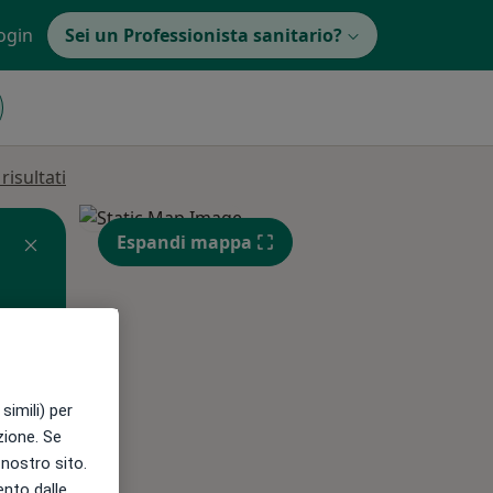
ogin
Sei un Professionista sanitario?
isultati
Espandi mappa
simili) per
azione. Se
Mer,
Gio,
Ven,
l nostro sito.
12 Ago
13 Ago
14 Ago
ento dalle