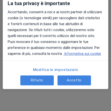
La tua privacy è importante
Accettando, consenti a noi e ai nostri partner di utilizzare
cookie (o tecnologie simili) per raccogliere dati statistici
e fornirti contenuti in base alle tue abitudini di
navigazione. Se rifiuti tutti i cookie, utilizzeremo solo
quelli necessari per il corretto utilizzo del nostro sito.
Puoi revocare il tuo consenso o aggiornare le tue
Dott.ssa Valentina Bertakis
preferenze in qualsiasi momento dalle impostazioni. Per
Nutrizionista, Dietista
saperne di più, consulta la nostra
Informativa sui cookie
112 recensioni
Modifica le impostazioni
Indirizzo 1
Indirizzo 2
Indirizzo 3
Online
Rifiuto
Accetto
Strada Nino Bixio, 61, Parma
•
Mappa
Studio KAIROS
Consulenza su svezzamento
150 €
Questo dottore non ha ancora attivato le prenotazioni online presso questo indirizzo.