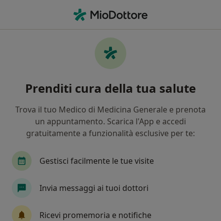
Men
Anemia In Gravidanza • Parma, PR
Filters
• 1
Assicurazione
Map
Specialisti in trattamento Anemia in
Prenditi cura della tua salute
gravidanza a Parma
In che modo ordiniamo i risultati
Trova il tuo Medico di Medicina Generale e prenota
un appuntamento. Scarica l'App e accedi
gratuitamente a funzionalità esclusive per te:
Che specializzazione stai cercando?
Nutrizionista
Ginecologo
Ostetrica
D
Gestisci facilmente le tue visite
Invia messaggi ai tuoi dottori
Ricevi promemoria e notifiche