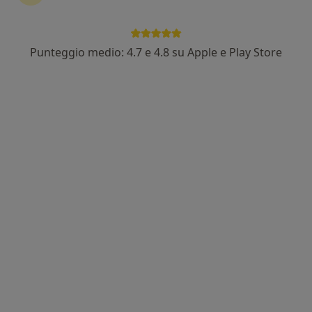
Punteggio medio: 4.7 e 4.8 su Apple e Play Store
Dott. Stefano Bianchi
·
Altro
Nutrizionista
79 recensioni
Borgo Gian Domenico Romagnosi 8, Parma
•
Mappa
Studio Privato - Nutrimens - dott. Stefano Bianchi
Prima visita nutrizionistica
da 82 €
Questo dottore non ha ancora attivato le prenotazioni online presso questo indirizzo.
Chiedi di attivare le prenotazioni online