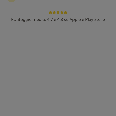
Punteggio medio: 4.7 e 4.8 su Apple e Play Store
Dott.ssa Valeria Sadigh Ershadi
·
Altro
Dermatologa, Venereologa, Tricologa
395 recensioni
Indirizzo
Online
Via Achille Ratti 44, Rho
•
Mappa
Dott.ssa Valeria Sadigh Ershadi - Dermatologa
Mappatura nei
220 €
Questo dottore non ha ancora attivato le prenotazioni online presso questo indirizzo.
Chiedi di attivare le prenotazioni online