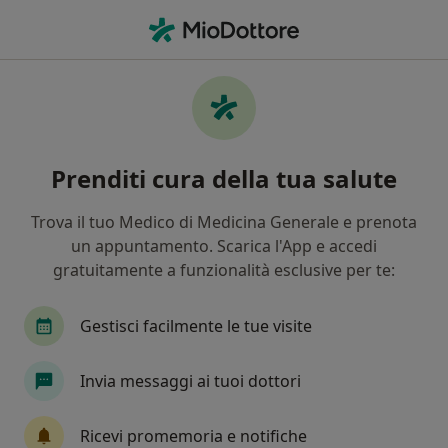
Men
Alopecia • Parabiago, MI
Filters
• 1
Assicurazione
Map
Specialisti in trattamento Alopecia a
Prenditi cura della tua salute
Parabiago
In che modo ordiniamo i risultati
Trova il tuo Medico di Medicina Generale e prenota
un appuntamento. Scarica l'App e accedi
gratuitamente a funzionalità esclusive per te:
Che specializzazione stai cercando?
Dermatologo
Tricologo
Medico estetico
Gestisci facilmente le tue visite
Invia messaggi ai tuoi dottori
Ricevi promemoria e notifiche