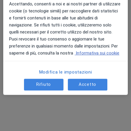
Accettando, consenti a noi e ai nostri partner di utilizzare
cookie (o tecnologie simili) per raccogliere dati statistici
e fornirti contenuti in base alle tue abitudini di
navigazione. Se rifiuti tutti i cookie, utilizzeremo solo
quelli necessari per il corretto utilizzo del nostro sito.
Puoi revocare il tuo consenso o aggiornare le tue
Dott. Pier Luca Mandolini
preferenze in qualsiasi momento dalle impostazioni. Per
·
Altro
saperne di più, consulta la nostra
Informativa sui cookie
Dermatologo, Chirurgo, Venereologo
863 recensioni
Via Sempione 82, Parabiago
•
Mappa
Modifica le impostazioni
Miderma
Rifiuto
Accetto
Mappatura nevi
260 €
Questo dottore non ha ancora attivato le prenotazioni online presso questo indirizzo.
Chiedi di attivare le prenotazioni online