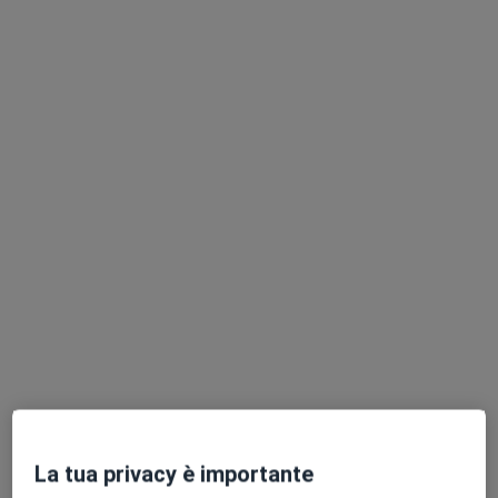
Dr. Simone Caravello
·
Altro
Dermatologo, Venereologo
397 recensioni
Via Carlo Ravelli 16, Bareggio
•
Mappa
Studio Medico Cozzi
Controllo nei
130 €
Questo dottore non ha ancora attivato le prenotazioni online presso questo indirizzo.
Chiedi di attivare le prenotazioni online
La tua privacy è importante