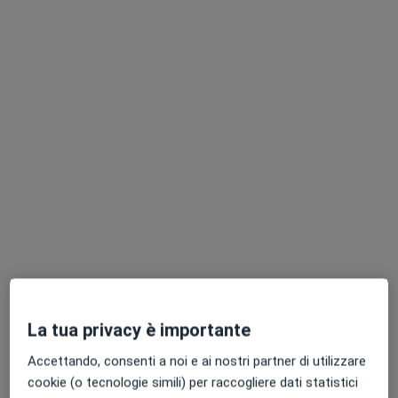
Chiedi di attivare le prenotazioni online
Dott.ssa Mariacristina de Franchis
Nutrizionista
67 recensioni
Indirizzo
Online
La tua privacy è importante
Accettando, consenti a noi e ai nostri partner di utilizzare
Via Montecassino, 30, Casoria
•
Mappa
cookie (o tecnologie simili) per raccogliere dati statistici
NAISHA wellness