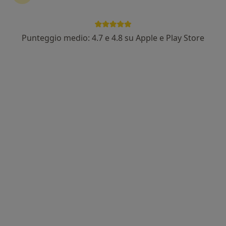
Punteggio medio: 4.7 e 4.8 su Apple e Play Store
Pagamenti online
Dott.ssa Maddalena Liardo
·
Altro
Nutrizionista
62 recensioni
Indirizzo
Online
Corso Giuseppe Garibaldi 119, Afragola
•
Mappa
Studio privato
Analisi della composizione corporea
30 €
Questo dottore non ha ancora attivato le prenotazioni online presso questo indirizzo.
Chiedi di attivare le prenotazioni online