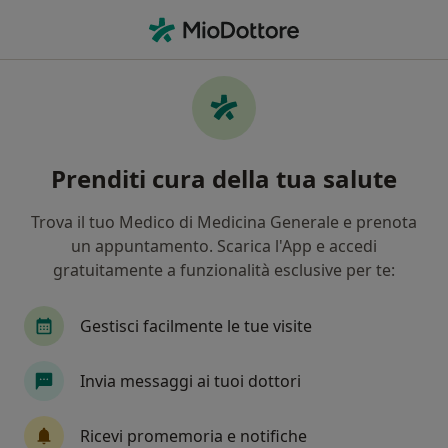
Men
Allergie Alimentari • Acerra, NA
Filters
• 1
Assicurazione
Map
Specialisti in trattamento Allergie
Prenditi cura della tua salute
Alimentari a Acerra
In che modo ordiniamo i risultati
Trova il tuo Medico di Medicina Generale e prenota
un appuntamento. Scarica l'App e accedi
gratuitamente a funzionalità esclusive per te:
Che specializzazione stai cercando?
Nutrizionista
Allergologo
Pneumologo
Gestisci facilmente le tue visite
Invia messaggi ai tuoi dottori
Ricevi promemoria e notifiche