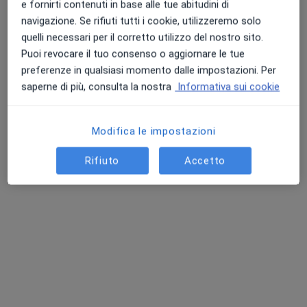
e fornirti contenuti in base alle tue abitudini di
Analisi della composizione corporea
25 €
navigazione. Se rifiuti tutti i cookie, utilizzeremo solo
Questo dottore non ha ancora attivato le prenotazioni online presso questo indirizzo.
quelli necessari per il corretto utilizzo del nostro sito.
Puoi revocare il tuo consenso o aggiornare le tue
Chiedi di attivare le prenotazioni online
preferenze in qualsiasi momento dalle impostazioni. Per
saperne di più, consulta la nostra
Informativa sui cookie
Modifica le impostazioni
Rifiuto
Accetto
Dott.ssa Roberta Criscuolo
·
Altro
Nutrizionista
33 recensioni
Indirizzo
Online