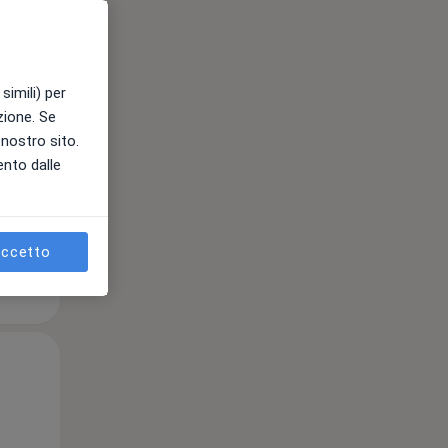
e
simili) per
azione. Se
l nostro sito.
ento dalle
ccetto
Mer,
Gio,
Ven,
12 Ago
13 Ago
14 Ago