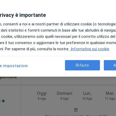
·
Altro
Non ci sono agende disponibili!
privacy è importante
Chiedi di attivare le prenotazioni onlin
 consenti a noi e ai nostri partner di utilizzare cookie (o tecnologie 
dati statistici e fornirti contenuti in base alle tue abitudini di navig
i i cookie, utilizzeremo solo quelli necessari per il corretto utilizzo de
ione
re il tuo consenso o aggiornare le tue preferenze in qualsiasi mom
i. Per saperne di più, consulta la nostra
Informativa sui cookie
colto”
Rifiuto
A
le impostazioni
ponibile
Oggi
Domani
Lun,
Mar,
8 Ago
9 Ago
10 Ago
11 Ago
i