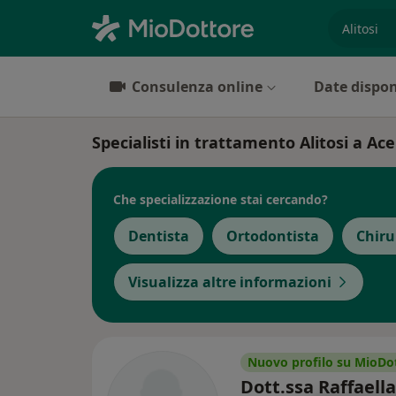
es. prest
Consulenza online
Date dispon
Specialisti in trattamento Alitosi a Ac
Che specializzazione stai cercando?
Dentista
Ortodontista
Chiru
Visualizza altre informazioni
Nuovo profilo su MioDo
Dott.ssa Raffaella