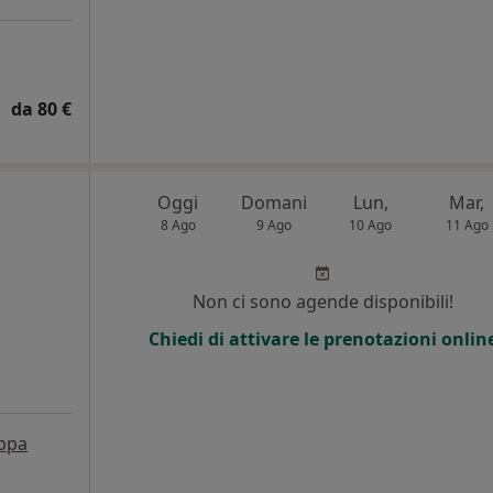
da 80 €
Oggi
Domani
Lun,
Mar,
8 Ago
9 Ago
10 Ago
11 Ago
i
Non ci sono agende disponibili!
Chiedi di attivare le prenotazioni onlin
ppa