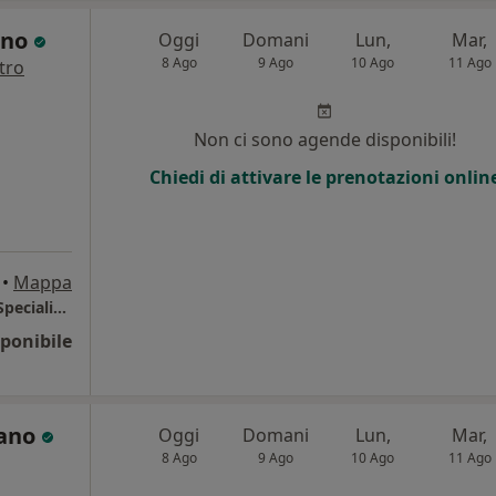
ino
Oggi
Domani
Lun,
Mar,
8 Ago
9 Ago
10 Ago
11 Ago
tro
Non ci sono agende disponibili!
Chiedi di attivare le prenotazioni onlin
•
Mappa
Dental Point - Centro di Odontoiatria Multi Specialistico
ponibile
iano
Oggi
Domani
Lun,
Mar,
8 Ago
9 Ago
10 Ago
11 Ago