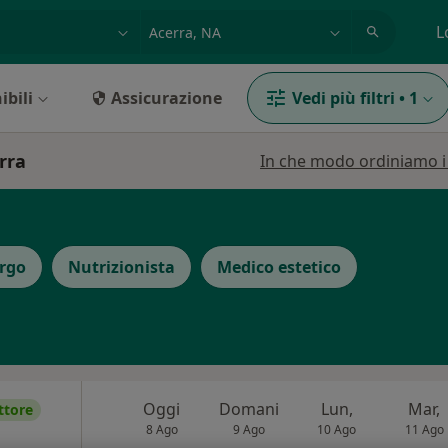
azione, medico, struttura
es: Roma
L
ibili
Assicurazione
Vedi più filtri
•
1
erra
In che modo ordiniamo i r
rgo
Nutrizionista
Medico estetico
Oggi
Domani
Lun,
Mar,
ttore
8 Ago
9 Ago
10 Ago
11 Ago