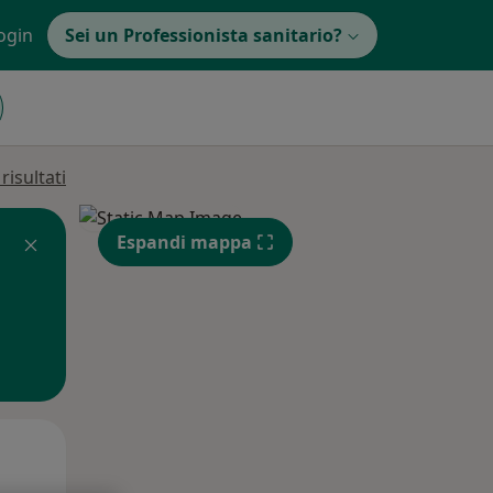
ogin
Sei un Professionista sanitario?
isultati
Espandi mappa
Mer,
Gio,
Ven,
12 Ago
13 Ago
14 Ago