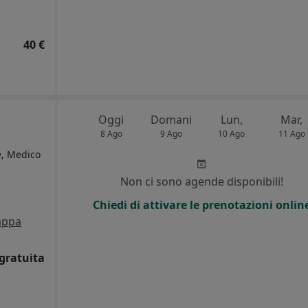
40 €
Oggi
Domani
Lun,
Mar,
8 Ago
9 Ago
10 Ago
11 Ago
e, Medico
Non ci sono agende disponibili!
Chiedi di attivare le prenotazioni onlin
ppa
gratuita