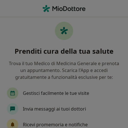
Men
Acne • Agliana, PT
Filters
• 1
Mappa
Specialisti in trattamento Acne a Agliana
Prenditi cura della tua salute
In che modo ordiniamo i risultati
Trova il tuo Medico di Medicina Generale e prenota
un appuntamento. Scarica l'App e accedi
Che specializzazione stai cercando?
gratuitamente a funzionalità esclusive per te:
Dermatologo
Nutrizionista
Endocrinolog
Gestisci facilmente le tue visite
Invia messaggi ai tuoi dottori
Ricevi promemoria e notifiche