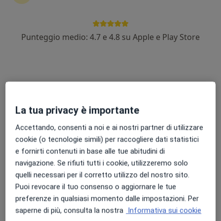
Punteggio medio: 4.7 e 4.8 su Apple e Play Store
Dott.ssa Letizia Ferraro
Dietista, Nutrizionista
99 recensioni
Via San Michele 1 A, Agliana
•
Mappa
Studio Medico Agliana
Prima visita dietistica
100 €
La tua privacy è importante
Questo dottore non ha ancora attivato le prenotazioni online presso questo indirizzo.
Accettando, consenti a noi e ai nostri partner di utilizzare
cookie (o tecnologie simili) per raccogliere dati statistici
Chiedi di attivare le prenotazioni online
e fornirti contenuti in base alle tue abitudini di
navigazione. Se rifiuti tutti i cookie, utilizzeremo solo
quelli necessari per il corretto utilizzo del nostro sito.
Puoi revocare il tuo consenso o aggiornare le tue
preferenze in qualsiasi momento dalle impostazioni. Per
saperne di più, consulta la nostra
Informativa sui cookie