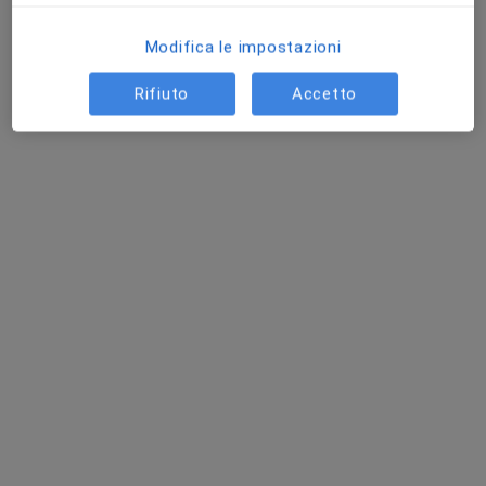
Modifica le impostazioni
Dott.ssa Ilaria Scandagli
Rifiuto
Accetto
·
Altro
Dermatologa, Tricologa
82 recensioni
Indirizzo 1
Indirizzo 2
Online
Via Enrico Berlinguer 8, Agliana
•
Mappa
Studi Medici Spedalino
Visita dermatologica
100 €
Questo dottore non ha ancora attivato le prenotazioni online presso questo indirizzo.
Chiedi di attivare le prenotazioni online