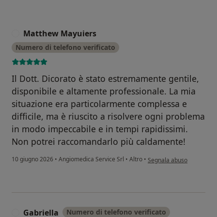
Matthew Mayuiers
M
Numero di telefono verificato
Il Dott. Dicorato è stato estremamente gentile,
disponibile e altamente professionale. La mia
situazione era particolarmente complessa e
difficile, ma è riuscito a risolvere ogni problema
in modo impeccabile e in tempi rapidissimi.
Non potrei raccomandarlo più caldamente!
secondo l'opinione dell'
10 giugno 2026
•
Angiomedica Service Srl
•
Altro
•
Segnala abuso
Gabriella
Numero di telefono verificato
G