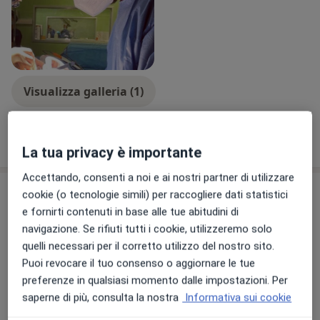
plastica offrendo soluzioni mirate e sicure per
soddisfare le esigenze estetiche e funzionali dei suoi
pazienti. Grazie alla sua passione nel contribuire al
benessere fisico e psicologico delle persone, ricerca
costantemente risultati naturali e armoniosi.
Visualizza galleria (1)
Con piacere, mette a disposizione la sua competenza
per appuntamenti presso gli studi di Roma e Barletta.
Mostra dettagli
sull'esperienza
La tua privacy è importante
Accettando, consenti a noi e ai nostri partner di utilizzare
Prestazioni e prezzi
cookie (o tecnologie simili) per raccogliere dati statistici
e fornirti contenuti in base alle tue abitudini di
Prima visita di chirurgia
navigazione. Se rifiuti tutti i cookie, utilizzeremo solo
plastica
Prenota una visita
quelli necessari per il corretto utilizzo del nostro sito.
Da 0 €
Dettagli
Puoi revocare il tuo consenso o aggiornare le tue
preferenze in qualsiasi momento dalle impostazioni. Per
Prima visita di medicina
saperne di più, consulta la nostra
Informativa sui cookie
estetica
Prenota una visita
Da 0 €
Dettagli