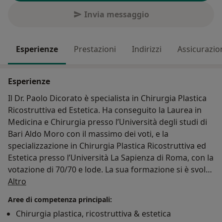
Invia messaggio
Esperienze
Prestazioni
Indirizzi
Assicurazio
Esperienze
Il Dr. Paolo Dicorato è specialista in Chirurgia Plastica
Ricostruttiva ed Estetica. Ha conseguito la Laurea in
Medicina e Chirurgia presso l’Università degli studi di
Bari Aldo Moro con il massimo dei voti, e la
specializzazione in Chirurgia Plastica Ricostruttiva ed
Estetica presso l’Università La Sapienza di Roma, con la
votazione di 70/70 e lode. La sua formazione si è svolta
Su di me
prevalentemente nei principali ospedali di Roma e
Altro
provincia e nelle più note cliniche romane, avendo
Aree di competenza principali:
l’opportunità di approfondire tutti i settori della
Chirurgia plastica, ricostruttiva & estetica
chirurgia plastica, a partire dalla chirurgia plastica