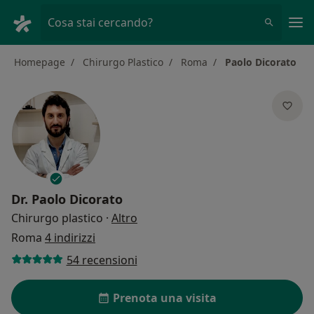
Men
Cosa stai cercando?
Homepage
Chirurgo Plastico
Roma
Paolo Dicorato
Dr.
Paolo Dicorato
sulle specializzazioni
Chirurgo plastico
·
Altro
Roma
4 indirizzi
54 recensioni
Prenota una visita