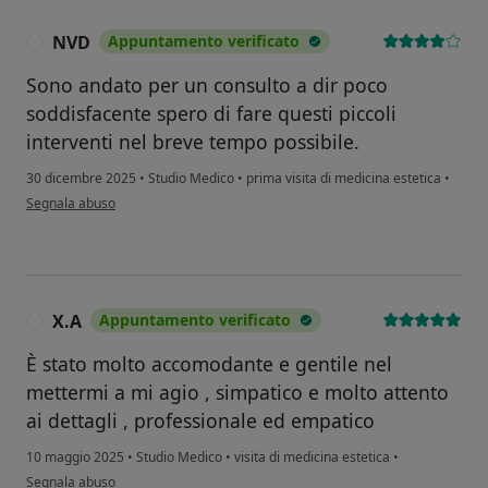
NVD
Appuntamento verificato
N
Sono andato per un consulto a dir poco
soddisfacente spero di fare questi piccoli
interventi nel breve tempo possibile.
30 dicembre 2025
•
Studio Medico
•
prima visita di medicina estetica
•
secondo l'opinione dell'utente NVD
Segnala abuso
X.A
Appuntamento verificato
X
È stato molto accomodante e gentile nel
mettermi a mi agio , simpatico e molto attento
ai dettagli , professionale ed empatico
10 maggio 2025
•
Studio Medico
•
visita di medicina estetica
•
secondo l'opinione dell'utente X.A
Segnala abuso