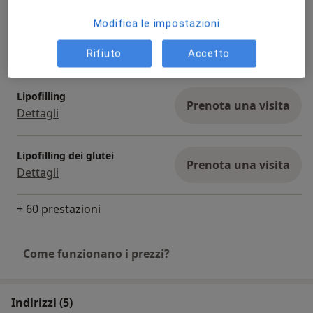
Modifica le impostazioni
Lifting delle braccia
Prenota una visita
Dettagli
Rifiuto
Accetto
Lipofilling
Prenota una visita
Dettagli
Lipofilling dei glutei
Prenota una visita
Dettagli
+ 60 prestazioni
Come funzionano i prezzi?
Indirizzi (5)