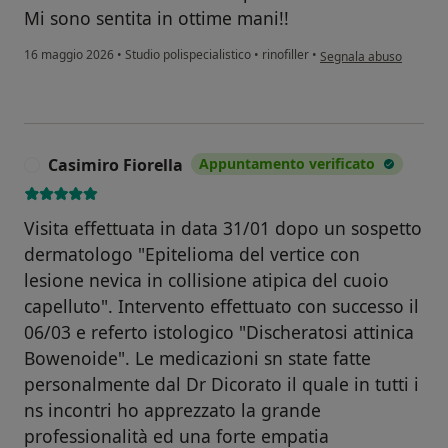
Mi sono sentita in ottime mani!!
secondo l'opinione dell
16 maggio 2026
•
Studio polispecialistico
•
rinofiller
•
Segnala abuso
Casimiro Fiorella
Appuntamento verificato
C
Visita effettuata in data 31/01 dopo un sospetto
dermatologo "Epitelioma del vertice con
lesione nevica in collisione atipica del cuoio
capelluto". Intervento effettuato con successo il
06/03 e referto istologico "Discheratosi attinica
Bowenoide". Le medicazioni sn state fatte
personalmente dal Dr Dicorato il quale in tutti i
ns incontri ho apprezzato la grande
professionalità ed una forte empatia