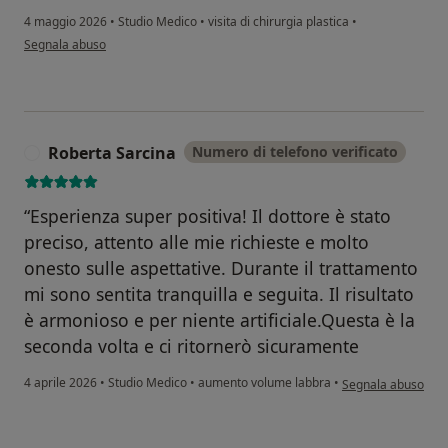
4 maggio 2026
•
Studio Medico
•
visita di chirurgia plastica
•
secondo l'opinione dell'utente Casimiro Fiorella
Segnala abuso
Roberta Sarcina
Numero di telefono verificato
R
“Esperienza super positiva! Il dottore è stato
preciso, attento alle mie richieste e molto
onesto sulle aspettative. Durante il trattamento
mi sono sentita tranquilla e seguita. Il risultato
è armonioso e per niente artificiale.Questa è la
seconda volta e ci ritornerò sicuramente
secondo l'opinione 
4 aprile 2026
•
Studio Medico
•
aumento volume labbra
•
Segnala abuso