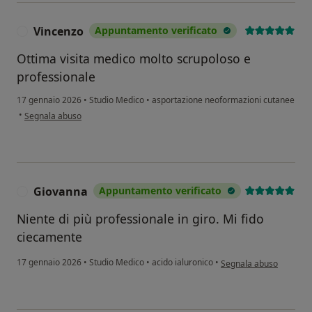
Vincenzo
Appuntamento verificato
V
Ottima visita medico molto scrupoloso e
professionale
17 gennaio 2026
•
Studio Medico
•
asportazione neoformazioni cutanee
secondo l'opinione dell'utente Vincenzo
•
Segnala abuso
Giovanna
Appuntamento verificato
G
Niente di più professionale in giro. Mi fido
ciecamente
secondo l'opinione dell
17 gennaio 2026
•
Studio Medico
•
acido ialuronico
•
Segnala abuso