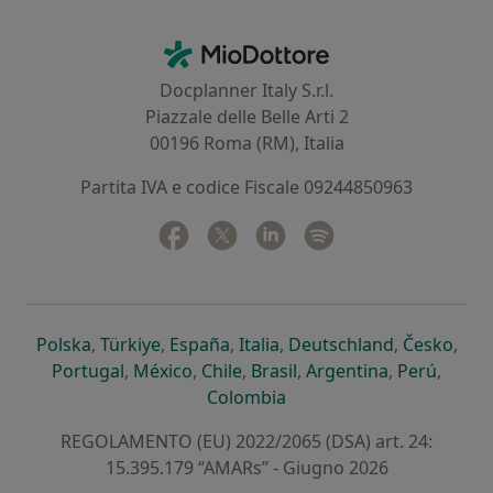
Contatti
MioDottore - Homepage
Docplanner Italy S.r.l.
Piazzale delle Belle Arti 2
00196 Roma (RM), Italia
Partita IVA e codice Fiscale 09244850963
Facebook
si apre in una nuova scheda
Twitter
si apre in una nuova scheda
Linkedin
si apre in una nuova sc
Spotify
si apre in una nuo
si apre in una nuova scheda
si apre in una nuova scheda
si apre in una nuova scheda
si apre in una nuova sche
si apre in 
si a
Polska
,
Türkiye
,
España
,
Italia
,
Deutschland
,
Česko
,
si apre in una nuova scheda
si apre in una nuova scheda
si apre in una nuova scheda
si apre in una nuova s
si apre in u
si apr
Portugal
,
México
,
Chile
,
Brasil
,
Argentina
,
Perú
,
si apre in una nuova sch
Colombia
REGOLAMENTO (EU) 2022/2065 (DSA) art. 24:
15.395.179 “AMARs” - Giugno 2026