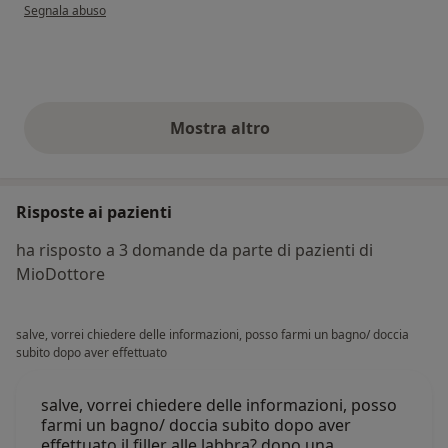
secondo l'opinione dell'utente Donatella
Segnala abuso
Mostra altro
opinioni di cui sopra
Risposte ai pazienti
ha risposto a 3 domande da parte di pazienti di
MioDottore
salve, vorrei chiedere delle informazioni, posso farmi un bagno/ doccia
subito dopo aver effettuato
salve, vorrei chiedere delle informazioni, posso
farmi un bagno/ doccia subito dopo aver
effettuato il filler alle labbra? dopo una