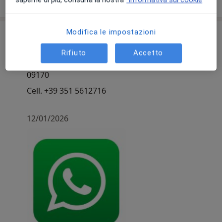
sull'esperienza
Modifica le impostazioni
Comunicazioni importanti
Dott.ssa Pamela Puggioni
Rifiuto
Accetto
Prolungamento Via Campanelli snc, Oristano
09170
Cell. +39 351 5612716
12/01/2026