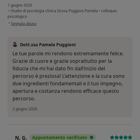
1 giugno 2026
•
Studio di psicologia clinica Dr.ssa Puggioni Pamela
•
colloquio
psicologico
secondo l'opinione dell'utente Giulia D.
•
Segnala abuso
Dott.ssa Pamela Puggioni
Le tue parole mi rendono estremamente felice.
Grazie di cuore e grazie soprattutto per la
fiducia che mi hai dato fin dall’inizio del
percorso è preziosa! L’attenzione e la cura sono
due ingredienti fondamentali e il tuo impegno,
apertura e costanza rendono efficace questo
percorso.
2 giugno 2026
N. G.
Appuntamento verificato
N