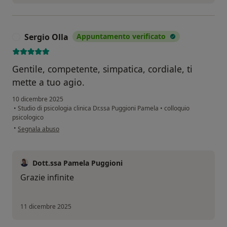
Sergio Olla
Appuntamento verificato
S
Gentile, competente, simpatica, cordiale, ti
mette a tuo agio.
10 dicembre 2025
•
Studio di psicologia clinica Dr.ssa Puggioni Pamela
•
colloquio
psicologico
secondo l'opinione dell'utente Sergio Olla
•
Segnala abuso
Dott.ssa Pamela Puggioni
Grazie infinite
11 dicembre 2025