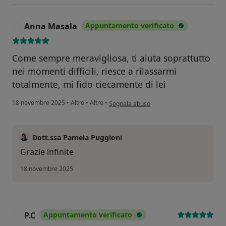
Anna Masala
Appuntamento verificato
A
Come sempre meravigliosa, ti aiuta soprattutto
nei momenti difficili, riesce a rilassarmi
totalmente, mi fido ciecamente di lei
secondo l'opinione dell'utente Anna Masa
18 novembre 2025
•
Altro
•
Altro
•
Segnala abuso
Dott.ssa Pamela Puggioni
Grazie infinite
18 novembre 2025
P.C
Appuntamento verificato
P