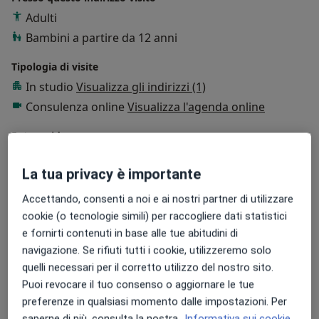
Adulti
Bambini a partire da 12 anni
Tipologia di visite
In studio
Visualizza gli indirizzi (1)
Consulenza online
Visualizza l'agenda online
Foto e video
La tua privacy è importante
Accettando, consenti a noi e ai nostri partner di utilizzare
cookie (o tecnologie simili) per raccogliere dati statistici
e fornirti contenuti in base alle tue abitudini di
navigazione. Se rifiuti tutti i cookie, utilizzeremo solo
quelli necessari per il corretto utilizzo del nostro sito.
Visualizza galleria (2)
Puoi revocare il tuo consenso o aggiornare le tue
preferenze in qualsiasi momento dalle impostazioni. Per
Mostra dettagli
saperne di più, consulta la nostra
Informativa sui cookie