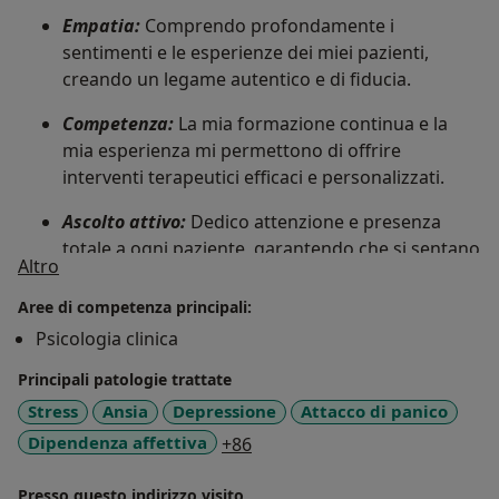
Empatia:
Comprendo profondamente i
sentimenti e le esperienze dei miei pazienti,
creando un legame autentico e di fiducia.
Competenza:
La mia formazione continua e la
mia esperienza mi permettono di offrire
interventi terapeutici efficaci e personalizzati.
Ascolto attivo:
Dedico attenzione e presenza
totale a ogni paziente, garantendo che si sentano
Su di me
Altro
valorizzati e compresi.
Aree di competenza principali:
Psicologia clinica
Principali patologie trattate
Stress
Ansia
Depressione
Attacco di panico
a11y_sr_more_diseases
Dipendenza affettiva
+86
Presso questo indirizzo visito