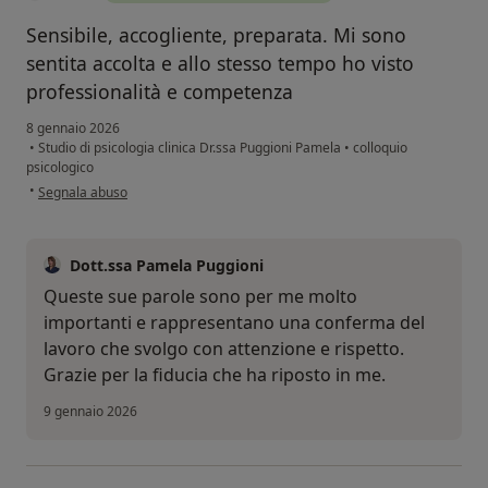
Sensibile, accogliente, preparata. Mi sono
sentita accolta e allo stesso tempo ho visto
professionalità e competenza
8 gennaio 2026
•
Studio di psicologia clinica Dr.ssa Puggioni Pamela
•
colloquio
psicologico
secondo l'opinione dell'utente N. G.
•
Segnala abuso
Dott.ssa Pamela Puggioni
Queste sue parole sono per me molto
importanti e rappresentano una conferma del
lavoro che svolgo con attenzione e rispetto.
Grazie per la fiducia che ha riposto in me.
9 gennaio 2026