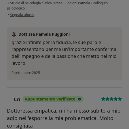
•
Studio di psicologia clinica Dr.ssa Puggioni Pamela
•
colloquio
psicologico
secondo l'opinione dell'utente P.C.
•
Segnala abuso
Dott.ssa Pamela Puggioni
grazie infinite per la fiducia, le sue parole
rappresentano per me un'importante conferma
dell'impegno e della passione che metto nel mio
lavoro.
9 settembre 2025
Cri
Appuntamento verificato
C
Dottoressa empatica, mi ha messo subito a mio
agio nell'esporre la mia problematica. Molto
consigliata