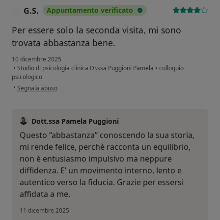
G.S.
Appuntamento verificato
G
Per essere solo la seconda visita, mi sono
trovata abbastanza bene.
10 dicembre 2025
•
Studio di psicologia clinica Dr.ssa Puggioni Pamela
•
colloquio
psicologico
secondo l'opinione dell'utente G.S.
•
Segnala abuso
Dott.ssa Pamela Puggioni
Questo “abbastanza” conoscendo la sua storia,
mi rende felice, perchè racconta un equilibrio,
non è entusiasmo impulsivo ma neppure
diffidenza. E’ un movimento interno, lento e
autentico verso la fiducia. Grazie per essersi
affidata a me.
11 dicembre 2025