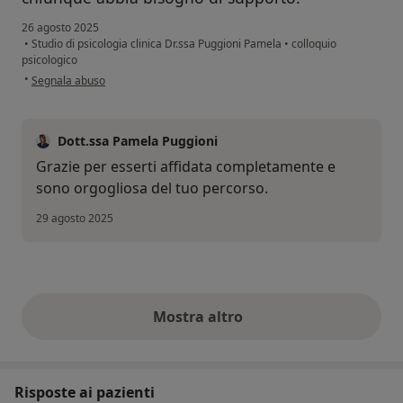
26 agosto 2025
•
Studio di psicologia clinica Dr.ssa Puggioni Pamela
•
colloquio
psicologico
secondo l'opinione dell'utente M.C.
•
Segnala abuso
Dott.ssa Pamela Puggioni
Grazie per esserti affidata completamente e
sono orgogliosa del tuo percorso.
29 agosto 2025
Mostra altro
opinioni di cui sopra
Risposte ai pazienti