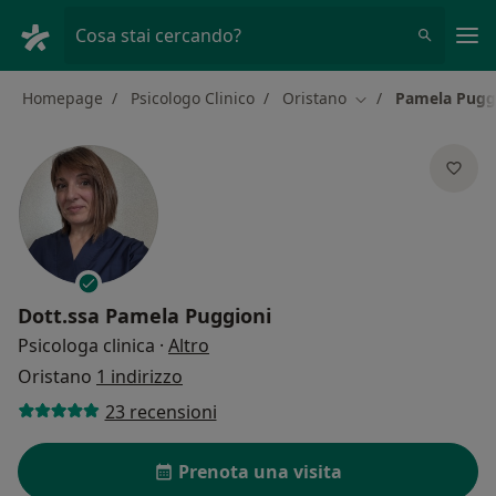
Men
Cosa stai cercando?
Homepage
Psicologo Clinico
Oristano
Pamela Pugg
Cambia città
Dott.ssa
Pamela Puggioni
sulle specializzazioni
Psicologa clinica
·
Altro
Oristano
1 indirizzo
23 recensioni
Prenota una visita