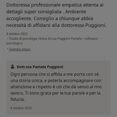
Dottoressa professionale empatica attenta ai
dettagli super consigliata . Ambiente
accogliente. Consiglio a chiunque abbia
necessità di affidarsi alla dottoressa Puggioni.
8 ottobre 2025
•
Studio di psicologia clinica Dr.ssa Puggioni Pamela
•
colloquio
psicologico
secondo l'opinione dell'utente P.C
•
Segnala abuso
Dott.ssa Pamela Puggioni
Ogni persona che si affida a me porta con sé
una storia unica, e poterla accompagnare con
attenzione e rispetto è ciò che dà senso al mio
lavoro. Ti sono grata per le tue parole e per la
fiducia.
8 ottobre 2025