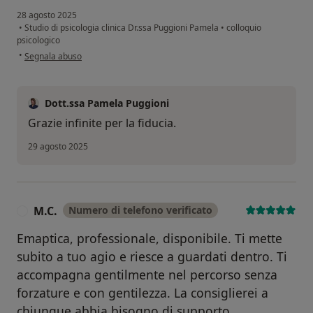
28 agosto 2025
•
Studio di psicologia clinica Dr.ssa Puggioni Pamela
•
colloquio
psicologico
secondo l'opinione dell'utente Cri
•
Segnala abuso
Dott.ssa Pamela Puggioni
Grazie infinite per la fiducia.
29 agosto 2025
M.C.
Numero di telefono verificato
M
Emaptica, professionale, disponibile. Ti mette
subito a tuo agio e riesce a guardati dentro. Ti
accompagna gentilmente nel percorso senza
forzature e con gentilezza. La consiglierei a
chiunque abbia bisogno di supporto.