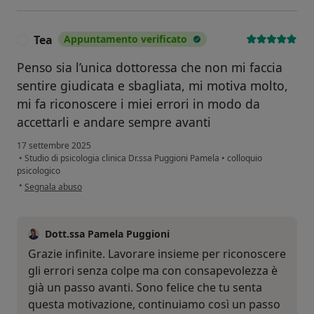
Tea
Appuntamento verificato
T
Penso sia l’unica dottoressa che non mi faccia
sentire giudicata e sbagliata, mi motiva molto,
mi fa riconoscere i miei errori in modo da
accettarli e andare sempre avanti
17 settembre 2025
•
Studio di psicologia clinica Dr.ssa Puggioni Pamela
•
colloquio
psicologico
secondo l'opinione dell'utente Tea
•
Segnala abuso
Dott.ssa Pamela Puggioni
Grazie infinite. Lavorare insieme per riconoscere
gli errori senza colpe ma con consapevolezza è
già un passo avanti. Sono felice che tu senta
questa motivazione, continuiamo così un passo