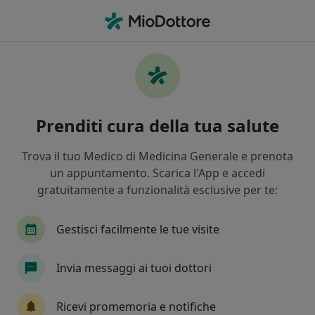
Men
Ortopedico • Roma, RM
Filters
Assicurazione:
allianz global
Ortopedici a Roma con Allianz global
Prenditi cura della tua salute
assistance (mondial assistance )
In che modo ordiniamo i risultati
Trova il tuo Medico di Medicina Generale e prenota
un appuntamento. Scarica l'App e accedi
gratuitamente a funzionalità esclusive per te:
Tariffa per prestazioni private. L’importo può variare
in base alla copertura assicurativa.
Gestisci facilmente le tue visite
Invia messaggi ai tuoi dottori
Ricevi promemoria e notifiche