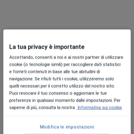
La tua privacy è importante
Accettando, consenti a noi e ai nostri partner di utilizzare
In evidenza
cookie (o tecnologie simili) per raccogliere dati statistici
Dott. Luca Ambrosio
e fornirti contenuti in base alle tue abitudini di
·
Altro
Ortopedico, Chirurgo vertebrale
navigazione. Se rifiuti tutti i cookie, utilizzeremo solo
68 recensioni
quelli necessari per il corretto utilizzo del nostro sito.
Puoi revocare il tuo consenso o aggiornare le tue
Via Álvaro del Portillo 200, Roma
•
Mappa
preferenze in qualsiasi momento dalle impostazioni. Per
Fondazione Policlinico Universitario Campus Bio-Medico
saperne di più, consulta la nostra
Informativa sui cookie
Prima visita ortopedica
130 €
Questo dottore non ha ancora attivato le prenotazioni online presso questo indirizzo.
Modifica le impostazioni
Chiedi di attivare le prenotazioni online