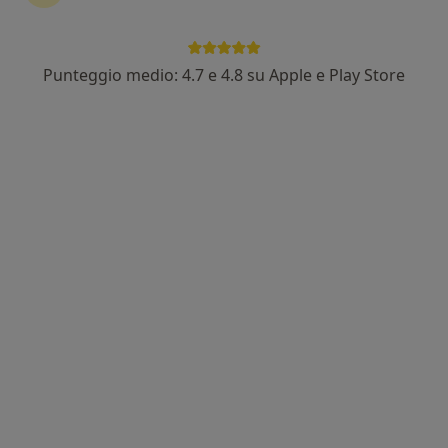
Punteggio medio: 4.7 e 4.8 su Apple e Play Store
In evidenza
Prof. Fernando D'Imperio
·
Altro
Ortopedico
55 recensioni
Viale Stefano Gradi 145, Roma
•
Mappa
Poliambulatorio Polispecialistico Fisiodanieli - la prenotazione sarà confermata telefonicamente entro 48 ore
Prima visita ortopedica
da 200 €
Questo dottore non ha ancora attivato le prenotazioni online presso questo indirizzo.
Chiedi di attivare le prenotazioni online