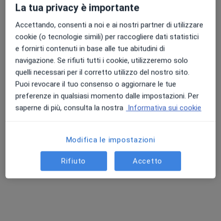
La tua privacy è importante
Accettando, consenti a noi e ai nostri partner di utilizzare
Punteggio medio: 4.7 e 4.8 su Apple e Play Store
cookie (o tecnologie simili) per raccogliere dati statistici
Pagamenti online
e fornirti contenuti in base alle tue abitudini di
Dott. Francesco V. Marino
navigazione. Se rifiuti tutti i cookie, utilizzeremo solo
·
Altro
Omeopata, Agopuntore, Ematologo
quelli necessari per il corretto utilizzo del nostro sito.
376 recensioni
Puoi revocare il tuo consenso o aggiornare le tue
preferenze in qualsiasi momento dalle impostazioni. Per
Via della Divisione Torino 6, Roma
•
Mappa
saperne di più, consulta la nostra
Informativa sui cookie
Lotus Centro Medicina Olistica
Prima visita omeopatica
150 €
Modifica le impostazioni
Questo dottore non ha ancora attivato le prenotazioni online presso questo indirizzo.
Rifiuto
Accetto
Chiedi di attivare le prenotazioni online
Ricerche correlate