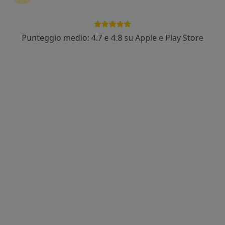
Dott. Stefano Vergnano
·
Altro
Nutrizionista, Chinesiologo
55 recensioni
Punteggio medio: 4.7 e 4.8 su Apple e Play Store
Indirizzo
Online
Via XX Settembre 5/A, Carmagnola
•
Mappa
Studio Synthesi Carmagnola
Analisi bioimpedenziometrica
30 €
Questo dottore non ha ancora attivato le prenotazioni online presso questo indirizzo.
Chiedi di attivare le prenotazioni online