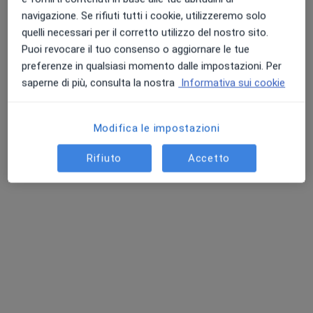
Chiedi di attivare le prenotazioni online
navigazione. Se rifiuti tutti i cookie, utilizzeremo solo
quelli necessari per il corretto utilizzo del nostro sito.
Puoi revocare il tuo consenso o aggiornare le tue
preferenze in qualsiasi momento dalle impostazioni. Per
saperne di più, consulta la nostra
Informativa sui cookie
Modifica le impostazioni
Rifiuto
Accetto
Pagamenti online
Dott.ssa Ilaria Coppolecchia
·
Altro
Nutrizionista, Biologo nutrizionista, Massoterapista
29 recensioni
Dieta personalizzata
100 €
Questo dottore non ha ancora attivato le prenotazioni online presso questo indirizzo.
Chiedi di attivare le prenotazioni online