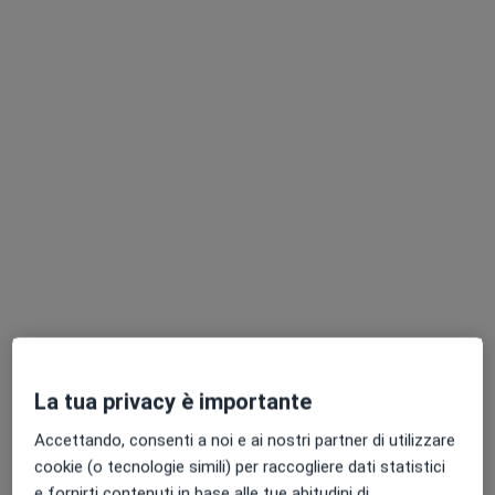
I professionisti in quest'area non sono disponibili
per visite di persona. Prova invece le consulenze
online.
Pagamenti online
Dott. Eugeniu Jugaru
·
Altro
Nutrizionista, Chinesiologo
6 recensioni
La tua privacy è importante
Dieta personalizzata
150 €
Accettando, consenti a noi e ai nostri partner di utilizzare
Questo dottore non ha ancora attivato le prenotazioni online presso questo indirizzo.
cookie (o tecnologie simili) per raccogliere dati statistici
e fornirti contenuti in base alle tue abitudini di