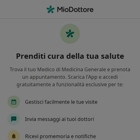
Men
Nutrizionista • Carmagnola, TO
Filters
Mappa
Nutrizionisti a Carmagnola. Prenota online
Prenditi cura della tua salute
la tua visita
In che modo ordiniamo i risultati
Trova il tuo Medico di Medicina Generale e prenota
un appuntamento. Scarica l'App e accedi
gratuitamente a funzionalità esclusive per te:
Gestisci facilmente le tue visite
Invia messaggi ai tuoi dottori
In evidenza
Ricevi promemoria e notifiche