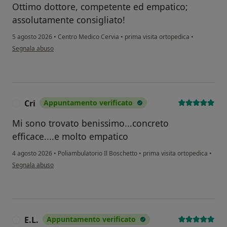
Ottimo dottore, competente ed empatico;
assolutamente consigliato!
5 agosto 2026
•
Centro Medico Cervia
•
prima visita ortopedica
•
secondo l'opinione dell'utente FB
Segnala abuso
Cri
Appuntamento verificato
C
Mi sono trovato benissimo...concreto
efficace....e molto empatico
4 agosto 2026
•
Poliambulatorio Il Boschetto
•
prima visita ortopedica
•
secondo l'opinione dell'utente Cri
Segnala abuso
E.L.
Appuntamento verificato
E