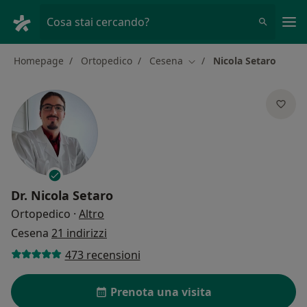
Men
Cosa stai cercando?
Homepage
Ortopedico
Cesena
Nicola Setaro
Cambia città
Dr.
Nicola Setaro
sulle specializzazioni
Ortopedico
·
Altro
Cesena
21 indirizzi
473 recensioni
Prenota una visita