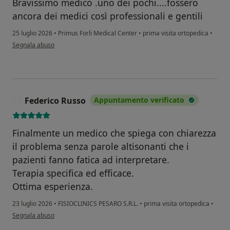
Bravissimo medico .uno dei pochi....fossero
ancora dei medici così professionali e gentili
25 luglio 2026
•
Primus Forli Medical Center
•
prima visita ortopedica
•
secondo l'opinione dell'utente Anca ileana
Segnala abuso
Federico Russo
Appuntamento verificato
F
Finalmente un medico che spiega con chiarezza
il problema senza parole altisonanti che i
pazienti fanno fatica ad interpretare.
Terapia specifica ed efficace.
Ottima esperienza.
23 luglio 2026
•
FISIOCLINICS PESARO S.R.L.
•
prima visita ortopedica
•
secondo l'opinione dell'utente Federico Russo
Segnala abuso