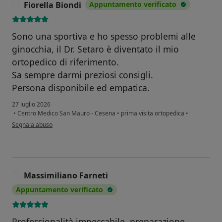
Fiorella Biondi
Appuntamento verificato
F
Sono una sportiva e ho spesso problemi alle
ginocchia, il Dr. Setaro è diventato il mio
ortopedico di riferimento.
Sa sempre darmi preziosi consigli.
Persona disponibile ed empatica.
27 luglio 2026
•
Centro Medico San Mauro - Cesena
•
prima visita ortopedica
•
secondo l'opinione dell'utente Fiorella Biondi
Segnala abuso
Massimiliano Farneti
M
Appuntamento verificato
Professionalità impeccabile, preparazione