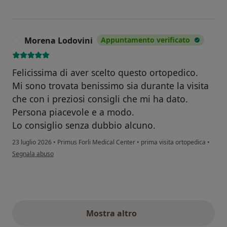
Morena Lodovini
Appuntamento verificato
M
Felicissima di aver scelto questo ortopedico.
Mi sono trovata benissimo sia durante la visita
che con i preziosi consigli che mi ha dato.
Persona piacevole e a modo.
Lo consiglio senza dubbio alcuno.
23 luglio 2026
•
Primus Forli Medical Center
•
prima visita ortopedica
•
secondo l'opinione dell'utente Morena Lodovini
Segnala abuso
Mostra altro
opinioni di cui sopra