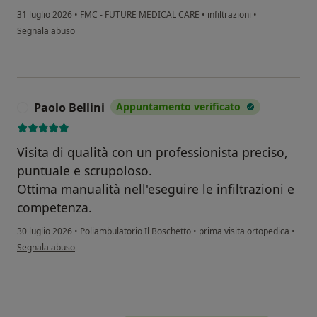
31 luglio 2026
•
FMC - FUTURE MEDICAL CARE
•
infiltrazioni
•
secondo l'opinione dell'utente Ciocca Merilina
Segnala abuso
Paolo Bellini
Appuntamento verificato
P
Visita di qualità con un professionista preciso,
puntuale e scrupoloso.
Ottima manualità nell'eseguire le infiltrazioni e
competenza.
30 luglio 2026
•
Poliambulatorio Il Boschetto
•
prima visita ortopedica
•
secondo l'opinione dell'utente Paolo Bellini
Segnala abuso