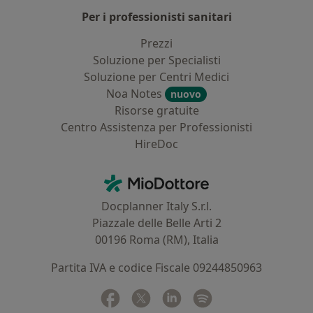
Per i professionisti sanitari
Prezzi
Soluzione per Specialisti
Soluzione per Centri Medici
Noa Notes
nuovo
Risorse gratuite
Centro Assistenza per Professionisti
HireDoc
Contatti
MioDottore - Homepage
Docplanner Italy S.r.l.
Piazzale delle Belle Arti 2
00196 Roma (RM), Italia
Partita IVA e codice Fiscale 09244850963
Facebook
si apre in una nuova scheda
Twitter
si apre in una nuova scheda
Linkedin
si apre in una nuova sc
Spotify
si apre in una nuo