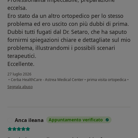
eccelsa.
Ero stato da un altro ortopedico per lo stesso
problema ed ero uscito con più dubbi di prima.
Dubbi tutti fugati dal Dr. Setaro, che ha saputo
fornirmi spiegazioni chiare e dettagliate sul mio
problema, illustrandomi i possibili scenari
terapeutici.
Eccellente.
27 luglio 2026
•
Cerba HealthCare - Astrea Medical Center
•
prima visita ortopedica
•
secondo l'opinione dell'utente Massimiliano Farneti
Segnala abuso
Anca ileana
Appuntamento verificato
A