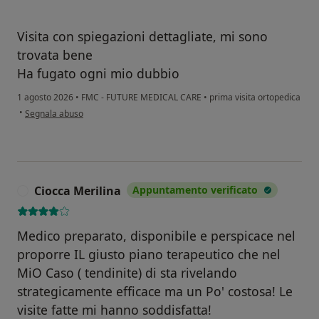
Visita con spiegazioni dettagliate, mi sono
trovata bene
Ha fugato ogni mio dubbio
1 agosto 2026
•
FMC - FUTURE MEDICAL CARE
•
prima visita ortopedica
secondo l'opinione dell'utente E.L.
•
Segnala abuso
Ciocca Merilina
Appuntamento verificato
C
Medico preparato, disponibile e perspicace nel
proporre IL giusto piano terapeutico che nel
MiO Caso ( tendinite) di sta rivelando
strategicamente efficace ma un Po' costosa! Le
visite fatte mi hanno soddisfatta!