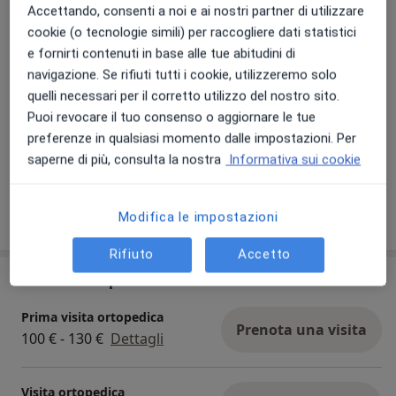
Accettando, consenti a noi e ai nostri partner di utilizzare
cookie (o tecnologie simili) per raccogliere dati statistici
e fornirti contenuti in base alle tue abitudini di
navigazione. Se rifiuti tutti i cookie, utilizzeremo solo
quelli necessari per il corretto utilizzo del nostro sito.
Puoi revocare il tuo consenso o aggiornare le tue
preferenze in qualsiasi momento dalle impostazioni. Per
Visualizza galleria (4)
saperne di più, consulta la nostra
Informativa sui cookie
Mostra dettagli
Modifica le impostazioni
sull'esperienza
Rifiuto
Accetto
Prestazioni e prezzi
Prima visita ortopedica
Prenota una visita
100 € - 130 €
Dettagli
Visita ortopedica