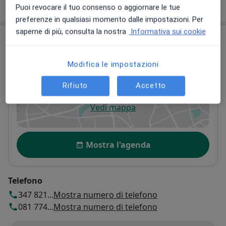
Mostra dettagli
sull'esperienza
Puoi revocare il tuo consenso o aggiornare le tue
preferenze in qualsiasi momento dalle impostazioni. Per
saperne di più, consulta la nostra
Informativa sui cookie
Indirizzo
Studio
Modifica le impostazioni
Via Rossi 96,
Volla
80040
Rifiuto
Accetto
Vedi mappa
si apre in una nuova scheda
Disponibilità
Mostra l'agenda
Telefono
347 821...
Mostra numero di telefono
081 774...
Mostra numero di telefono