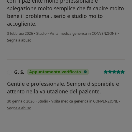
con il paziente molto professionale e
spiegazione molto semplice che fa capire molto
bene il problema . serio e studio molto
accogliente.
3 febbraio 2026
•
Studio
•
Visita medica generica in CONVENZIONE
•
secondo l'opinione dell'utente Luigi Ascione
Segnala abuso
G. S.
Appuntamento verificato
G
Gentile e professionale. Sempre disponibile e
attento nella valutazione del paziente.
30 gennaio 2026
•
Studio
•
Visita medica generica in CONVENZIONE
•
secondo l'opinione dell'utente G. S.
Segnala abuso