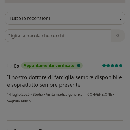
Cerca nelle recensioni
Es
Appuntamento verificato
E
Il nostro dottore di famiglia sempre disponibile
e soprattutto sempre presente
14 luglio 2026
•
Studio
•
Visita medica generica in CONVENZIONE
•
secondo l'opinione dell'utente Es
Segnala abuso