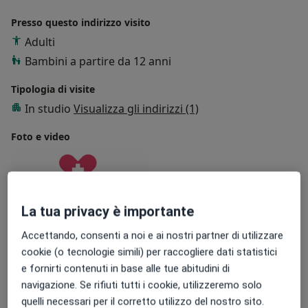
Presso questo indirizzo visito
Adulti
Bambini a partire da 12 anni
Tipologia di visite
In studio
Visualizza gli indirizzi (1)
Foto e video
La tua privacy è importante
Accettando, consenti a noi e ai nostri partner di utilizzare
cookie (o tecnologie simili) per raccogliere dati statistici
Visualizza galleria (1)
e fornirti contenuti in base alle tue abitudini di
navigazione. Se rifiuti tutti i cookie, utilizzeremo solo
quelli necessari per il corretto utilizzo del nostro sito.