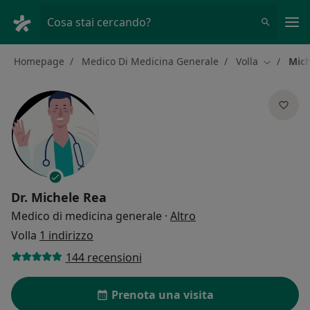
Men
Cosa stai cercando?
Homepage
Medico Di Medicina Generale
Volla
Mich
Cambia ci
Dr.
Michele Rea
sulle specializzazioni
Medico di medicina generale
·
Altro
Volla
1 indirizzo
144 recensioni
Prenota una visita