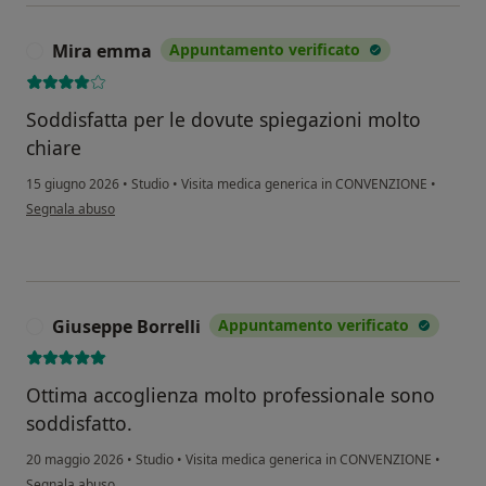
Mira emma
Appuntamento verificato
M
Soddisfatta per le dovute spiegazioni molto
chiare
15 giugno 2026
•
Studio
•
Visita medica generica in CONVENZIONE
•
secondo l'opinione dell'utente Mira emma
Segnala abuso
Giuseppe Borrelli
Appuntamento verificato
G
Ottima accoglienza molto professionale sono
soddisfatto.
20 maggio 2026
•
Studio
•
Visita medica generica in CONVENZIONE
•
secondo l'opinione dell'utente Giuseppe Borrelli
Segnala abuso