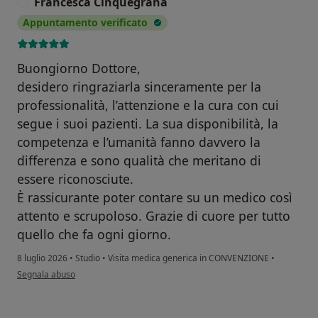
Francesca Cinquegrana
F
Appuntamento verificato
Buongiorno Dottore,
desidero ringraziarla sinceramente per la
professionalità, l’attenzione e la cura con cui
segue i suoi pazienti. La sua disponibilità, la
competenza e l’umanità fanno davvero la
differenza e sono qualità che meritano di
essere riconosciute.
È rassicurante poter contare su un medico così
attento e scrupoloso. Grazie di cuore per tutto
quello che fa ogni giorno.
8 luglio 2026
•
Studio
•
Visita medica generica in CONVENZIONE
•
secondo l'opinione dell'utente Francesca Cinquegrana
Segnala abuso