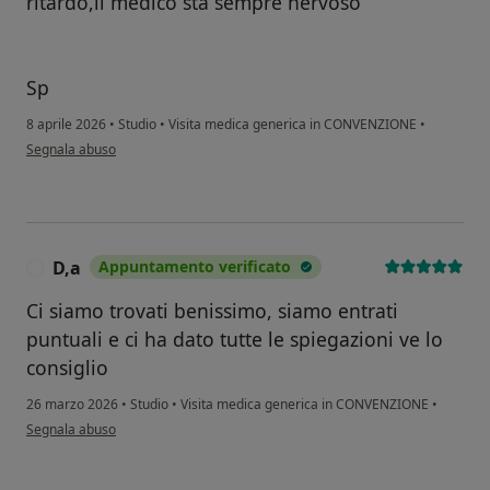
ritardo,il medico sta sempre nervoso
Sp
8 aprile 2026
•
Studio
•
Visita medica generica in CONVENZIONE
•
secondo l'opinione dell'utente Sp
Segnala abuso
D,a
Appuntamento verificato
D
Ci siamo trovati benissimo, siamo entrati
puntuali e ci ha dato tutte le spiegazioni ve lo
consiglio
26 marzo 2026
•
Studio
•
Visita medica generica in CONVENZIONE
•
secondo l'opinione dell'utente D,a
Segnala abuso