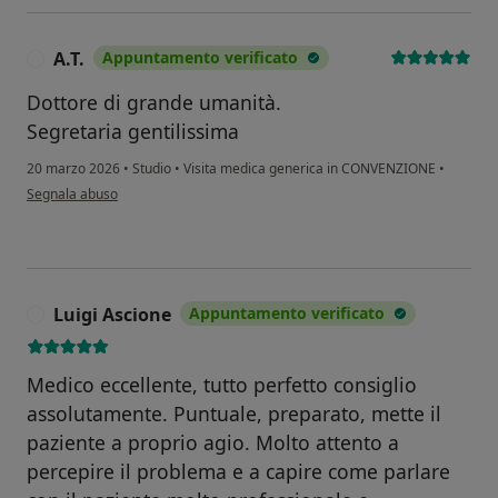
A.T.
Appuntamento verificato
A
Dottore di grande umanità.
Segretaria gentilissima
20 marzo 2026
•
Studio
•
Visita medica generica in CONVENZIONE
•
secondo l'opinione dell'utente A.T.
Segnala abuso
Luigi Ascione
Appuntamento verificato
L
Medico eccellente, tutto perfetto consiglio
assolutamente. Puntuale, preparato, mette il
paziente a proprio agio. Molto attento a
percepire il problema e a capire come parlare