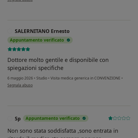
SALERNITANO Ernesto
S
Appuntamento verificato
Dottore molto gentile e disponibile con
spiegazioni specifiche
6 maggio 2026
•
Studio
•
Visita medica generica in CONVENZIONE
•
secondo l'opinione dell'utente SALERNITANO Ernesto
Segnala abuso
Sp
Appuntamento verificato
S
Non sono stata soddisfatta ,sono entrata in