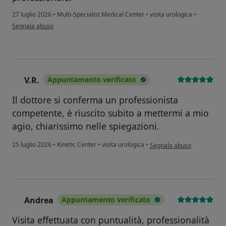
27 luglio 2026
•
Multi-Specialist Medical Center
•
visita urologica
•
secondo l'opinione dell'utente S.L.
Segnala abuso
V.R.
Appuntamento verificato
V
Il dottore si conferma un professionista
competente, è riuscito subito a mettermi a mio
agio, chiarissimo nelle spiegazioni.
secondo l'opinione dell'uten
25 luglio 2026
•
Kinetic Center
•
visita urologica
•
Segnala abuso
Andrea
Appuntamento verificato
A
Visita effettuata con puntualità, professionalità