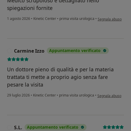
Medico scrupoloso e dettagliato nello
spiegazioni fornite
secondo l'opinione d
1 agosto 2026
•
Kinetic Center
•
prima visita urologica
•
Segnala abuso
Carmine Izzo
Appuntamento verificato
C
Un dottore pieno di qualità e per la materia
trattata ti mette a proprio agio senza fare
pesare la visita
secondo l'opinione d
29 luglio 2026
•
Kinetic Center
•
prima visita urologica
•
Segnala abuso
S.L.
Appuntamento verificato
S