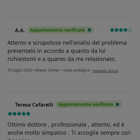
A.A.
Appuntamento verificato
A
Attento e scrupoloso nell'analisi del problema
presentato in accordo a quanto da lui
richiestomi e a quanto da me relazionato.
secondo l'opinione dell'uten
10 luglio 2026
•
Kinetic Center
•
visita urologica
•
Segnala abuso
Teresa Cafarelli
Appuntamento verificato
T
Ottimo dottore , professionale , attento, ed è
anche molto simpatico . Ti accoglie sempre con