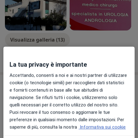
Visualizza galleria (13)
Mostra dettagli
sull'esperienza
La tua privacy è importante
Accettando, consenti a noi e ai nostri partner di utilizzare
Prestazioni e prezzi
cookie (o tecnologie simili) per raccogliere dati statistici
e fornirti contenuti in base alle tue abitudini di
Vasectomia
navigazione. Se rifiuti tutti i cookie, utilizzeremo solo
Prenota una visita
Dettagli
quelli necessari per il corretto utilizzo del nostro sito.
Puoi revocare il tuo consenso o aggiornare le tue
preferenze in qualsiasi momento dalle impostazioni. Per
Orchidofissazione del
testicolo
saperne di più, consulta la nostra
Informativa sui cookie
Prenota una visita
Dettagli