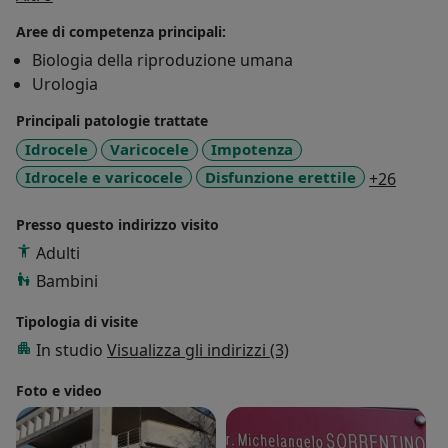
fecondazione assistita.
Aree di competenza principali:
Biologia della riproduzione umana
Urologia
Principali patologie trattate
Idrocele
Varicocele
Impotenza
a11y_s
Idrocele e varicocele
Disfunzione erettile
+26
Presso questo indirizzo visito
Adulti
Bambini
Tipologia di visite
In studio
Visualizza gli indirizzi (3)
Foto e video