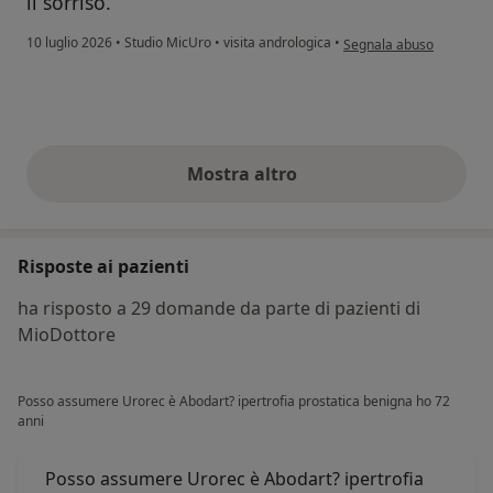
il sorriso.
secondo l'opinione dell'u
10 luglio 2026
•
Studio MicUro
•
visita andrologica
•
Segnala abuso
Mostra altro
opinioni di cui sopra
Risposte ai pazienti
ha risposto a 29 domande da parte di pazienti di
MioDottore
Posso assumere Urorec è Abodart? ipertrofia prostatica benigna ho 72
anni
Posso assumere Urorec è Abodart? ipertrofia