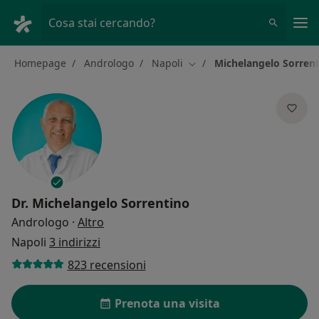
Men
Cosa stai cercando?
Homepage
Andrologo
Napoli
Michelangelo Sorren
Cambia città
Dr.
Michelangelo Sorrentino
sulle specializzazioni
Andrologo
·
Altro
Napoli
3 indirizzi
823 recensioni
Prenota una visita