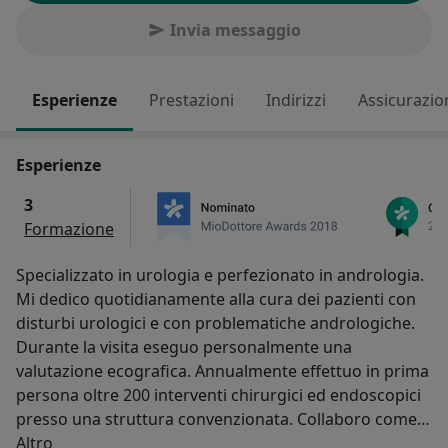
Invia messaggio
Esperienze
Prestazioni
Indirizzi
Assicurazio
Esperienze
3
Formazione
Specializzato in urologia e perfezionato in andrologia.
Mi dedico quotidianamente alla cura dei pazienti con
disturbi urologici e con problematiche andrologiche.
Durante la visita eseguo personalmente una
valutazione ecografica. Annualmente effettuo in prima
persona oltre 200 interventi chirurgici ed endoscopici
presso una struttura convenzionata. Collaboro come
Su di me
consulente andrologo con diversi centri di
Altro