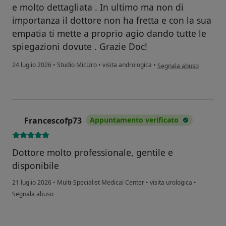
e molto dettagliata . In ultimo ma non di
importanza il dottore non ha fretta e con la sua
empatia ti mette a proprio agio dando tutte le
spiegazioni dovute . Grazie Doc!
secondo l'opinione dell'
24 luglio 2026
•
Studio MicUro
•
visita andrologica
•
Segnala abuso
Francescofp73
Appuntamento verificato
F
Dottore molto professionale, gentile e
disponibile
21 luglio 2026
•
Multi-Specialist Medical Center
•
visita urologica
•
secondo l'opinione dell'utente Francescofp73
Segnala abuso