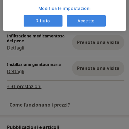
Modifica le impostazioni
Frenulotomia prepuziale
Prenota una visita
Da 150 €
Dettagli
Rifiuto
Accetto
Infiltrazione medicamentosa
del pene
Prenota una visita
Dettagli
Instillazione genitourinaria
Prenota una visita
Dettagli
+ 31 prestazioni
Come funzionano i prezzi?
Pubblicazioni e articoli