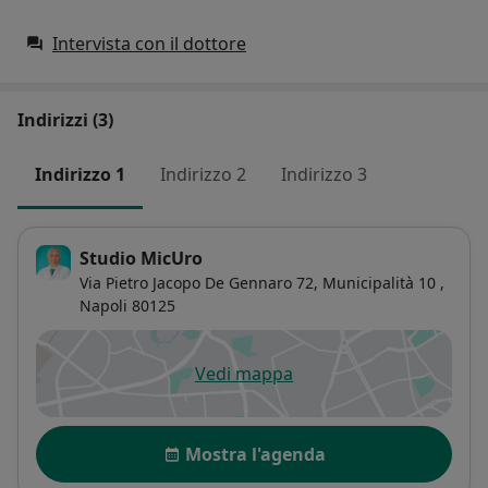
Intervista con il dottore
Indirizzi (3)
Indirizzo 1
Indirizzo 2
Indirizzo 3
Studio MicUro
Via Pietro Jacopo De Gennaro 72,
Municipalità 10
,
Napoli
80125
Vedi mappa
si apre in una nuova scheda
Disponibilità
Mostra l'agenda