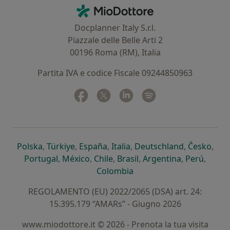
Contatti
MioDottore - Homepage
Docplanner Italy S.r.l.
Piazzale delle Belle Arti 2
00196 Roma (RM), Italia
Partita IVA e codice Fiscale 09244850963
Facebook
si apre in una nuova scheda
Twitter
si apre in una nuova scheda
Linkedin
si apre in una nuova sc
Spotify
si apre in una nuo
si apre in una nuova scheda
si apre in una nuova scheda
si apre in una nuova scheda
si apre in una nuova sche
si apre in 
si a
Polska
,
Türkiye
,
España
,
Italia
,
Deutschland
,
Česko
,
si apre in una nuova scheda
si apre in una nuova scheda
si apre in una nuova scheda
si apre in una nuova s
si apre in u
si apr
Portugal
,
México
,
Chile
,
Brasil
,
Argentina
,
Perú
,
si apre in una nuova sch
Colombia
REGOLAMENTO (EU) 2022/2065 (DSA) art. 24:
15.395.179 “AMARs” - Giugno 2026
www.miodottore.it © 2026 - Prenota la tua visita