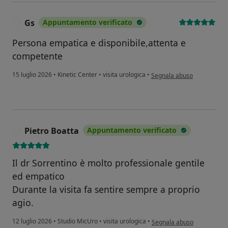
Gs
Appuntamento verificato
G
Persona empatica e disponibile,attenta e
competente
secondo l'opinione dell'ute
15 luglio 2026
•
Kinetic Center
•
visita urologica
•
Segnala abuso
Pietro Boatta
Appuntamento verificato
P
Il dr Sorrentino è molto professionale gentile
ed empatico
Durante la visita fa sentire sempre a proprio
agio.
secondo l'opinione dell'ute
12 luglio 2026
•
Studio MicUro
•
visita urologica
•
Segnala abuso