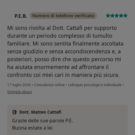
P.E.B.
Numero di telefono verificato
P
Mi sono rivolta al Dott. Cattafi per supporto
durante un periodo complesso di tumulto
familiare. Mi sono sentita finalmente ascoltata
senza giudizio e senza accondiscendenza e, a
posteriori, posso dire che questo percorso mi
ha aiutata enormemente ad affrontare il
confronto coi miei cari in maniera più sicura.
17 luglio 2026
•
Consulenza online
•
colloquio psicologico individuale
•
secondo l'opinione dell'utente P.E.B.
Segnala abuso
Dott. Matteo Cattafi
Grazie delle sue parole P.E.
Buona estate a lei