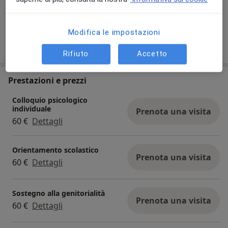
Visualizza galleria (4)
Modifica le impostazioni
Mostra dettagli
sull'esperienza
Rifiuto
Accetto
Prestazioni e prezzi
Colloquio psicologico
individuale
Prenota una visita
60 €
Dettagli
Orientamento scolastico
Prenota una visita
60 €
Dettagli
Sostegno alla genitorialità
Prenota una visita
60 €
Dettagli