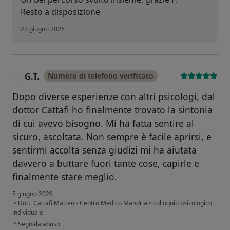
Resto a disposizione
23 giugno 2026
G.T.
Numero di telefono verificato
G
Dopo diverse esperienze con altri psicologi, dal
dottor Cattafi ho finalmente trovato la sintonia
di cui avevo bisogno. Mi ha fatta sentire al
sicuro, ascoltata. Non sempre è facile aprirsi, e
sentirmi accolta senza giudizi mi ha aiutata
davvero a buttare fuori tante cose, capirle e
finalmente stare meglio.
5 giugno 2026
•
Dott. Cattafi Matteo - Centro Medico Mandria
•
colloquio psicologico
individuale
secondo l'opinione dell'utente G.T.
•
Segnala abuso