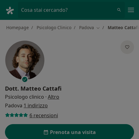
Men
Cosa stai cercando?
Homepage
Psicologo Clinico
Padova
Matteo Cattafi
Cambia città
Dott.
Matteo Cattafi
sulle specializzazioni
Psicologo clinico
·
Altro
Padova
1 indirizzo
6 recensioni
Prenota una visita