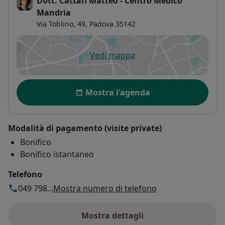
Dott. Cattafi Matteo - Centro Medico
Mandria
Via Toblino, 49,
Padova
35142
Vedi mappa
si apre in una nuova scheda
Disponibilità
Mostra l'agenda
Modalità di pagamento (visite private)
Bonifico
Bonifico istantaneo
Telefono
049 798...
Mostra numero di telefono
Mostra dettagli
sull'indirizzo