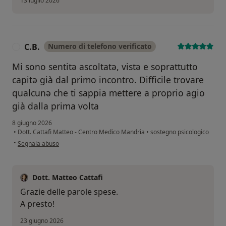
13 luglio 2026
C.B.
Numero di telefono verificato
C
Mi sono sentitə ascoltatə, vistə e soprattutto
capitə già dal primo incontro. Difficile trovare
qualcunə che ti sappia mettere a proprio agio
già dalla prima volta
8 giugno 2026
•
Dott. Cattafi Matteo - Centro Medico Mandria
•
sostegno psicologico
secondo l'opinione dell'utente C.B.
•
Segnala abuso
Dott. Matteo Cattafi
Grazie delle parole spese.
A presto!
23 giugno 2026