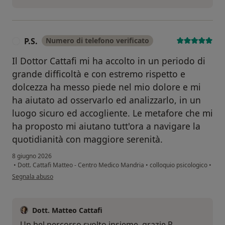
P.S.
Numero di telefono verificato
P
Il Dottor Cattafi mi ha accolto in un periodo di
grande difficoltà e con estremo rispetto e
dolcezza ha messo piede nel mio dolore e mi
ha aiutato ad osservarlo ed analizzarlo, in un
luogo sicuro ed accogliente. Le metafore che mi
ha proposto mi aiutano tutt'ora a navigare la
quotidianità con maggiore serenità.
8 giugno 2026
•
Dott. Cattafi Matteo - Centro Medico Mandria
•
colloquio psicologico
•
secondo l'opinione dell'utente P.S.
Segnala abuso
Dott. Matteo Cattafi
Un bel percorso svolto insieme, grazie P.