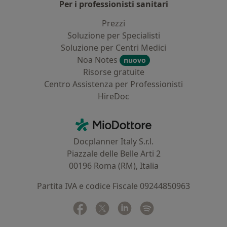
Per i professionisti sanitari
Prezzi
Soluzione per Specialisti
Soluzione per Centri Medici
Noa Notes
nuovo
Risorse gratuite
Centro Assistenza per Professionisti
HireDoc
Contatti
MioDottore - Homepage
Docplanner Italy S.r.l.
Piazzale delle Belle Arti 2
00196 Roma (RM), Italia
Partita IVA e codice Fiscale 09244850963
Facebook
si apre in una nuova scheda
Twitter
si apre in una nuova scheda
Linkedin
si apre in una nuova sc
Spotify
si apre in una nuo