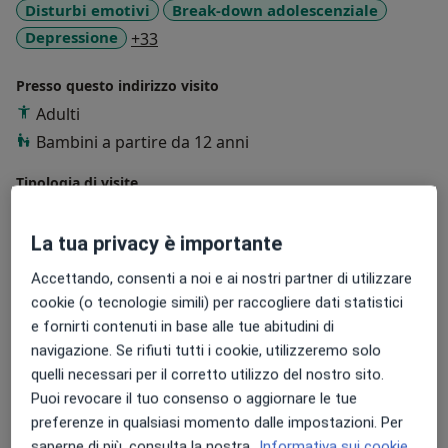
Disturbi emotivi
Break-down adolescenziale
a11y_sr_more_diseases
Depressione
+33
Presso questo indirizzo visito
Adulti
Bambini a partire da 12 anni
Tipologia di visite
In studio
Visualizza gli indirizzi (1)
Consulenza online
Visualizza l'agenda online
La tua privacy è importante
Accettando, consenti a noi e ai nostri partner di utilizzare
Foto e video
cookie (o tecnologie simili) per raccogliere dati statistici
e fornirti contenuti in base alle tue abitudini di
navigazione. Se rifiuti tutti i cookie, utilizzeremo solo
quelli necessari per il corretto utilizzo del nostro sito.
Puoi revocare il tuo consenso o aggiornare le tue
preferenze in qualsiasi momento dalle impostazioni. Per
saperne di più, consulta la nostra
Informativa sui cookie