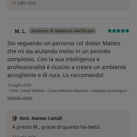
21 luglio 2026
M. L.
Numero di telefono verificato
M
Sto seguendo un percorso col dottor Matteo
che mi sta aiutando molto in un periodo
complesso. Con la sua intelligenza e
professionalità è riuscito a creare un ambiente
accogliente e di cura. Lo raccomando!
13 luglio 2026
•
Dott. Cattafi Matteo - Centro Medico Mandria
•
colloquio psicologico
•
secondo l'opinione dell'utente M. L.
Segnala abuso
Dott. Matteo Cattafi
A presto M., grazie di quanto ha detto.