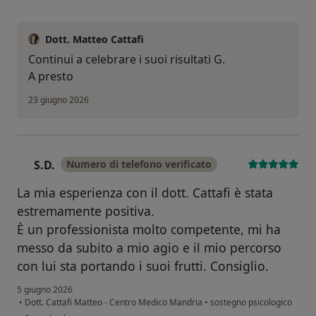
Dott. Matteo Cattafi
Continui a celebrare i suoi risultati G.
A presto
23 giugno 2026
S.D.
Numero di telefono verificato
S
La mia esperienza con il dott. Cattafi è stata
estremamente positiva.
È un professionista molto competente, mi ha
messo da subito a mio agio e il mio percorso
con lui sta portando i suoi frutti. Consiglio.
5 giugno 2026
•
Dott. Cattafi Matteo - Centro Medico Mandria
•
sostegno psicologico
secondo l'opinione dell'utente S.D.