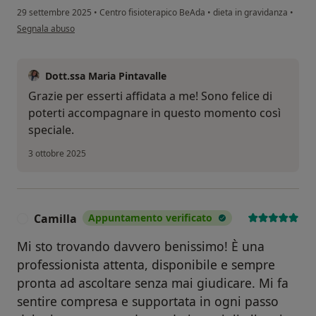
29 settembre 2025
•
Centro fisioterapico BeAda
•
dieta in gravidanza
•
secondo l'opinione dell'utente SB
Segnala abuso
Dott.ssa Maria Pintavalle
Grazie per esserti affidata a me! Sono felice di
poterti accompagnare in questo momento così
speciale.
3 ottobre 2025
Camilla
Appuntamento verificato
C
Mi sto trovando davvero benissimo! È una
professionista attenta, disponibile e sempre
pronta ad ascoltare senza mai giudicare. Mi fa
sentire compresa e supportata in ogni passo