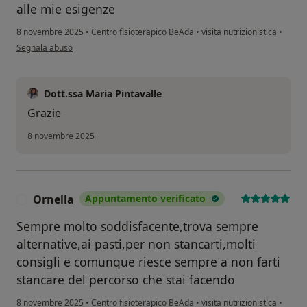
alle mie esigenze
8 novembre 2025
•
Centro fisioterapico BeAda
•
visita nutrizionistica
•
secondo l'opinione dell'utente Cd
Segnala abuso
Dott.ssa Maria Pintavalle
Grazie
8 novembre 2025
Ornella
Appuntamento verificato
O
Sempre molto soddisfacente,trova sempre
alternative,ai pasti,per non stancarti,molti
consigli e comunque riesce sempre a non farti
stancare del percorso che stai facendo
8 novembre 2025
•
Centro fisioterapico BeAda
•
visita nutrizionistica
•