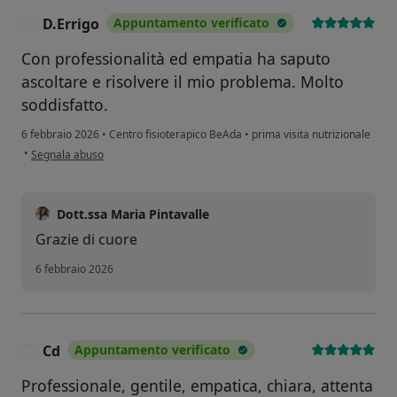
D.Errigo
Appuntamento verificato
D
Con professionalità ed empatia ha saputo
ascoltare e risolvere il mio problema. Molto
soddisfatto.
6 febbraio 2026
•
Centro fisioterapico BeAda
•
prima visita nutrizionale
secondo l'opinione dell'utente D.Errigo
•
Segnala abuso
Dott.ssa Maria Pintavalle
Grazie di cuore
6 febbraio 2026
Cd
Appuntamento verificato
C
Professionale, gentile, empatica, chiara, attenta