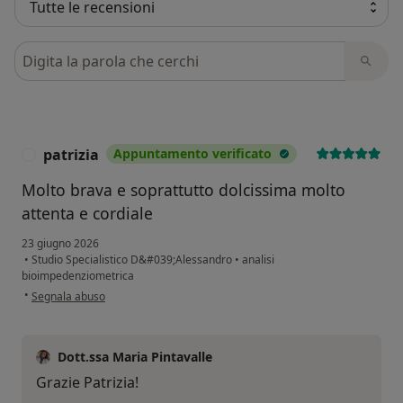
Cerca nelle recensioni
patrizia
Appuntamento verificato
P
Molto brava e soprattutto dolcissima molto
attenta e cordiale
23 giugno 2026
•
Studio Specialistico D&#039;Alessandro
•
analisi
bioimpedenziometrica
secondo l'opinione dell'utente patrizia
•
Segnala abuso
Dott.ssa Maria Pintavalle
Grazie Patrizia!