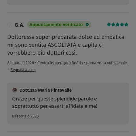
G.A.
Appuntamento verificato
G
Dottoressa super preparata dolce ed empatica
mi sono sentita ASCOLTATA e capita.ci
vorrebbero piu dottori così.
8 febbraio 2026
•
Centro fisioterapico BeAda
•
prima visita nutrizionale
secondo l'opinione dell'utente G.A.
•
Segnala abuso
Dott.ssa Maria Pintavalle
Grazie per queste splendide parole e
soprattutto per esserti affidata a me!
8 febbraio 2026