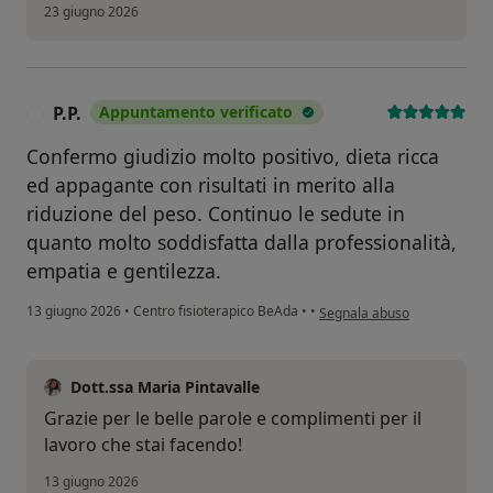
23 giugno 2026
P.P.
Appuntamento verificato
P
Confermo giudizio molto positivo, dieta ricca
ed appagante con risultati in merito alla
riduzione del peso. Continuo le sedute in
quanto molto soddisfatta dalla professionalità,
empatia e gentilezza.
secondo l'opinione dell'utente
13 giugno 2026
•
Centro fisioterapico BeAda
•
•
Segnala abuso
Dott.ssa Maria Pintavalle
Grazie per le belle parole e complimenti per il
lavoro che stai facendo!
13 giugno 2026