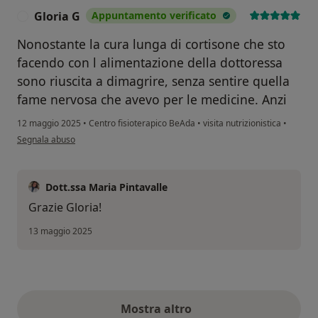
Gloria G
Appuntamento verificato
G
Nonostante la cura lunga di cortisone che sto
facendo con l alimentazione della dottoressa
sono riuscita a dimagrire, senza sentire quella
fame nervosa che avevo per le medicine. Anzi
12 maggio 2025
•
Centro fisioterapico BeAda
•
visita nutrizionistica
•
secondo l'opinione dell'utente Gloria G
Segnala abuso
Dott.ssa Maria Pintavalle
Grazie Gloria!
13 maggio 2025
Mostra altro
opinioni di cui sopra