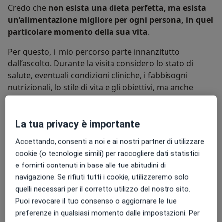
Credo che
non esista una dieta perfetta, ma esista
un’alimentazione migliore per ogni persona, in quel
particolare momento della sua vita
.
Per questo, il mio percorso parte innanzitutto
dall’ascolto. Durante la visita considero lo stato di
salute, eventuali condizioni cliniche, i fabbisogni
nutrizionali, lo stile di vita e gli obiettivi, ma anche
aspetti molto concreti della quotidianità:
i gusti e le
preferenze alimentari, le abitudini, il tempo a
disposizione per cucinare, le capacità in cucina e il
La tua privacy è importante
modo in cui la persona vive il rapporto con il cibo
.
Accettando, consenti a noi e ai nostri partner di utilizzare
Non parto quindi da uno schema predefinito da
cookie (o tecnologie simili) per raccogliere dati statistici
adattare alla persona, ma dalla persona stessa.
e fornirti contenuti in base alle tue abitudini di
Insieme analizziamo le abitudini già presenti,
navigazione. Se rifiuti tutti i cookie, utilizzeremo solo
individuando ciò che funziona e può essere
quelli necessari per il corretto utilizzo del nostro sito.
mantenuto e, allo stesso tempo, gli aspetti sui quali è
Puoi revocare il tuo consenso o aggiornare le tue
possibile lavorare per raggiungere gli obiettivi
preferenze in qualsiasi momento dalle impostazioni. Per
desiderati.