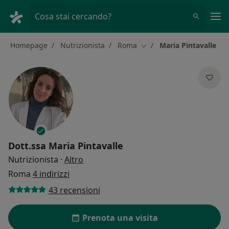
Men
Cosa stai cercando?
Homepage
Nutrizionista
Roma
Maria Pintavalle
Cambia città
Dott.ssa
Maria Pintavalle
sulle specializzazioni
Nutrizionista
·
Altro
Roma
4 indirizzi
43 recensioni
Prenota una visita