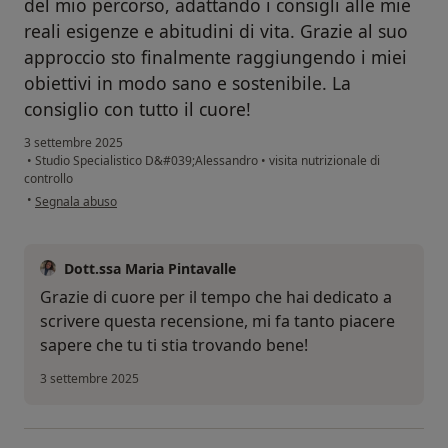
del mio percorso, adattando i consigli alle mie
reali esigenze e abitudini di vita. Grazie al suo
approccio sto finalmente raggiungendo i miei
obiettivi in modo sano e sostenibile. La
consiglio con tutto il cuore!
3 settembre 2025
•
Studio Specialistico D&#039;Alessandro
•
visita nutrizionale di
controllo
secondo l'opinione dell'utente Camilla
•
Segnala abuso
Dott.ssa Maria Pintavalle
Grazie di cuore per il tempo che hai dedicato a
scrivere questa recensione, mi fa tanto piacere
sapere che tu ti stia trovando bene!
3 settembre 2025