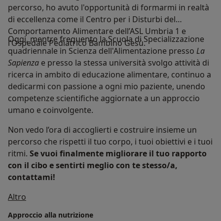
percorso, ho avuto l'opportunità di formarmi in realtà
di eccellenza come il Centro per i Disturbi del
Comportamento Alimentare dell’ASL Umbria 1 e
Oggi, mentre frequento la Scuola di Specializzazione
l’Ospedale Pediatrico Bambino Gesù.
quadriennale in Scienza dell'Alimentazione presso
La
Sapienza
e presso la stessa università svolgo attività di
ricerca in ambito di educazione alimentare, continuo a
dedicarmi con passione a ogni mio paziente, unendo
competenze scientifiche aggiornate a un approccio
umano e coinvolgente.
Non vedo l’ora di accoglierti e costruire insieme un
percorso che rispetti il tuo corpo, i tuoi obiettivi e i tuoi
ritmi.
Se vuoi finalmente migliorare il tuo rapporto
con il cibo e sentirti meglio con te stesso/a,
contattami!
Su di me
Altro
Approccio alla nutrizione