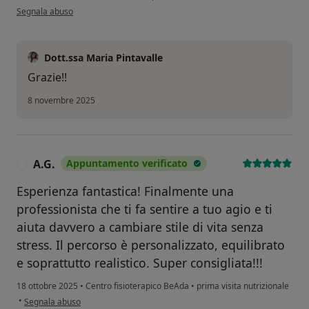
secondo l'opinione dell'utente Ornella
Segnala abuso
Dott.ssa Maria Pintavalle
Grazie!!
8 novembre 2025
A.G.
Appuntamento verificato
A
Esperienza fantastica! Finalmente una
professionista che ti fa sentire a tuo agio e ti
aiuta davvero a cambiare stile di vita senza
stress. Il percorso è personalizzato, equilibrato
e soprattutto realistico. Super consigliata!!!
18 ottobre 2025
•
Centro fisioterapico BeAda
•
prima visita nutrizionale
secondo l'opinione dell'utente A.G.
•
Segnala abuso