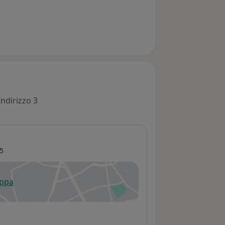
Indirizzo 3
5
appa
 apre in una nuova scheda