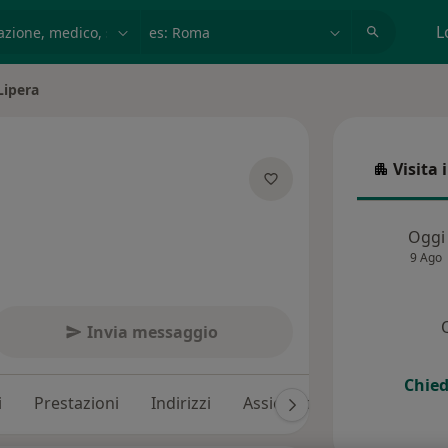
azione, medico, struttura
es: Roma
L
Lipera
Visita 
Visita in
lle specializzazioni
Oggi
9 Ago
Invia messaggio
Chied
i
Prestazioni
Indirizzi
Assicurazioni
Recension