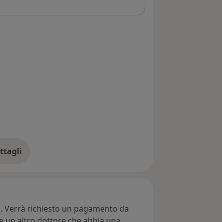
ttagli
ll'indirizzo
ti. Verrà richiesto un pagamento da
re un altro dottore che abbia una