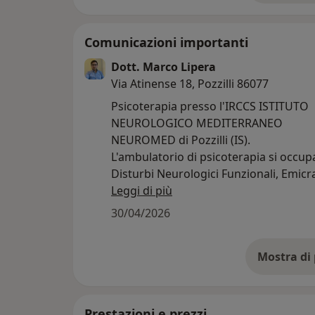
Comunicazioni importanti
Dott. Marco Lipera
Via Atinense 18, Pozzilli 86077
Psicoterapia presso l'IRCCS ISTITUTO
NEUROLOGICO MEDITERRANEO
NEUROMED di Pozzilli (IS).
L'ambulatorio di psicoterapia si occupa
Disturbi Neurologici Funzionali, Emicr
Cefalee, disturbi dell'umore, ansia, de
Leggi di più
30/04/2026
Prestazioni e prezzi