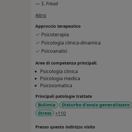
—
S. Freud
Su di me
Altro
Approccio terapeutico
Psicoterapia
Psicologia clinica-dinamica
Psicoanalisi
Aree di competenza principali:
Psicologia clinica
Psicologia medica
Psicosomatica
Principali patologie trattate
Bulimia
Disturbo d'ansia generalizzato
a11y_sr_more_diseases
Stress
+110
Presso questo indirizzo visito