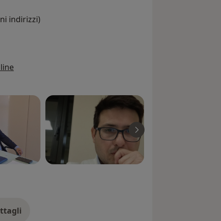
i indirizzi)
line
ttagli
ll'esperienza