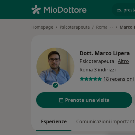
es. prest
Homepage
Psicoterapeuta
Roma
Marco 
Cambia città
Dott.
Marco Lipera
su
Psicoterapeuta
·
Altro
Roma
3 indirizzi
18 recensioni
Prenota una visita
Esperienze
Comunicazioni important