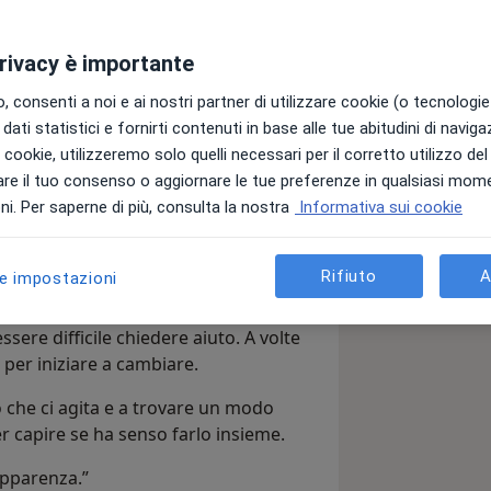
privacy è importante
 sulla mia pagina. Lavoro in questo
oterapeuta a orientamento
 consenti a noi e ai nostri partner di utilizzare cookie (o tecnologie 
dati statistici e fornirti contenuti in base alle tue abitudini di navig
scoltato e accompagnato nel tempo
i i cookie, utilizzeremo solo quelli necessari per il corretto utilizzo de
ia e il suo modo di soffrire. Per potersi
re il tuo consenso o aggiornare le tue preferenze in qualsiasi mom
ggiati. Non si nasce psicoterapeuti,
i. Per saperne di più, consulta la nostra
Informativa sui cookie
ni rapide e miracolose. Questo è un
sonale. Il mio percorso di formazione
are dal medico al quale si riferiscono i
 terapeutico longevo e strutturato che
a cura in questo campo non può esserci
ante attraverso lo studio, la
Rifiuto
A
le impostazioni
uo.
 analista.
sere difficile chiedere aiuto. A volte
 per iniziare a cambiare.
 che ci agita e a trovare un modo
r capire se ha senso farlo insieme.
apparenza.”