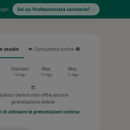
ogin
Sei un Professionista sanitario?
in studio
Consulenza online
 studio
Consulenza online
Domani
Mar,
Mer,
Gio,
Ven
10 Ago
11 Ago
12 Ago
13 Ago
14 Ag
Questo centro non offre ancora
prenotazioni online
i di attivare le prenotazioni online
i (18)
Risposte ai pazienti (2)