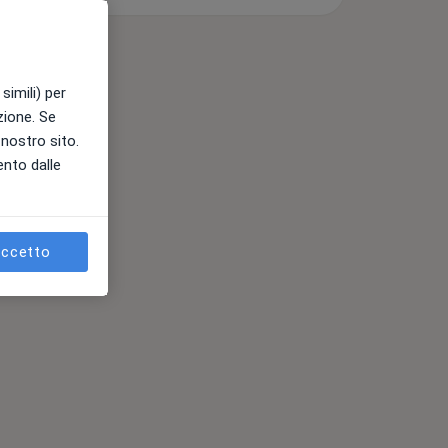
simili) per
azione. Se
l nostro sito.
ento dalle
ccetto