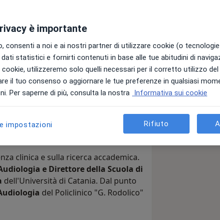
privacy è importante
 consenti a noi e ai nostri partner di utilizzare cookie (o tecnologie 
dati statistici e fornirti contenuti in base alle tue abitudini di navig
ta in
Audiologia e Foniatria
, e sono
i i cookie, utilizzeremo solo quelli necessari per il corretto utilizzo de
onale. Con oltre 30 anni di esperienza,
re il tuo consenso o aggiornare le tue preferenze in qualsiasi mom
ura delle patologie dell'udito e, in
i. Per saperne di più, consulta la nostra
Informativa sui cookie
Rifiuto
A
le impostazioni
enza clinica e sulla ricerca accademica.
Audiologia e Direttore della Scuola di
a
dell'Università di Catania. Dal punto
Audiologia
del Policlinico "G. Rodolico"