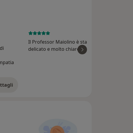
August 1, 
Il Professor Maiolino è stato bravissimo: gentil
di
delicato e molto chiaro nelle spiegazioni. Mi h
A
spiegato ogni singolo problema passo dopo
empatia
passo con grande professionalità. Gentilissimo
Simona 
verament...
ttagli
ll'esperienza