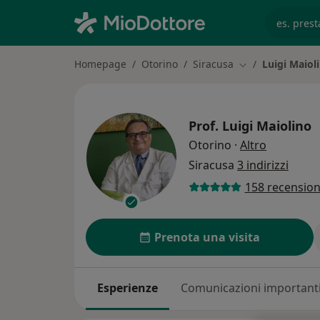
es. prest
Homepage
Otorino
Siracusa
Luigi Maiol
Cambia città
Prof.
Luigi Maiolino
sulle spec
Otorino
·
Altro
Siracusa
3 indirizzi
158 recension
Prenota una visita
Esperienze
Comunicazioni important