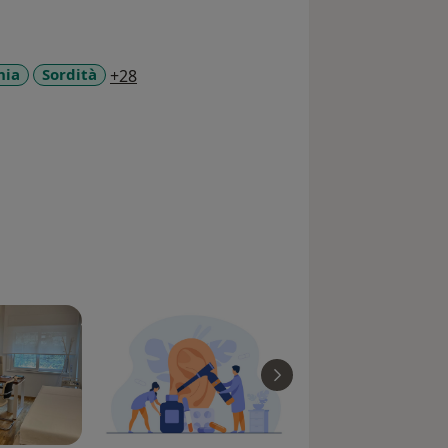
a11y_sr_more_diseases
nia
Sordità
+28