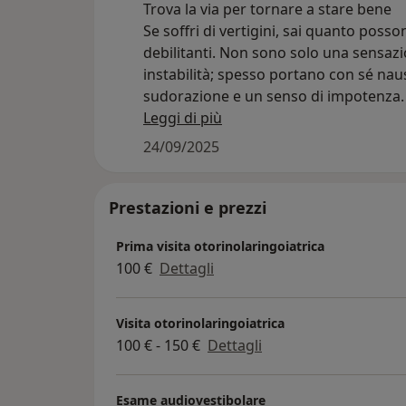
Trova la via per tornare a stare bene
Se soffri di vertigini, sai quanto poss
debilitanti. Non sono solo una sensazi
instabilità; spesso portano con sé nau
sudorazione e un senso di impotenza. 
cercando una soluzione, hai bisogno 
Leggi di più
specialista che capisca la complessità
24/09/2025
problema.
Il mio obiettivo è aiutarti a ritrovare il
equilibrio fisico e mentale. Metto a tu
Prestazioni e prezzi
disposizione la mia vasta esperienza e
Prima visita otorinolaringoiatrica
competenza per individuare la causa d
100 €
Dettagli
vertigine e per elaborare un piano di
trattamento efficace.
Visita otorinolaringoiatrica
Se sei stanco di sentirti bloccato e vuo
100 € - 150 €
Dettagli
finalmente una soluzione, sono qui per
Insieme, possiamo trovare la via per fa
tornare a stare bene.
Esame audiovestibolare