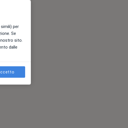
simili) per
azione. Se
l nostro sito.
ento dalle
ccetto