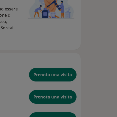
ono essere
one di
sea,
Se stai
di uno
 di questo
 tuo
a
 la mia
ella tua
Prenota una visita
i
Prenota una visita
 aiutarti.
rti