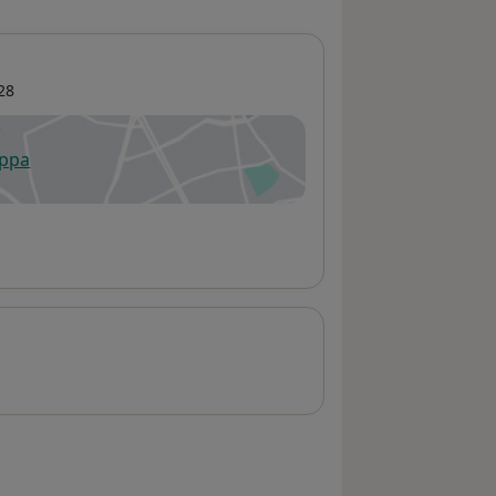
28
appa
 apre in una nuova scheda