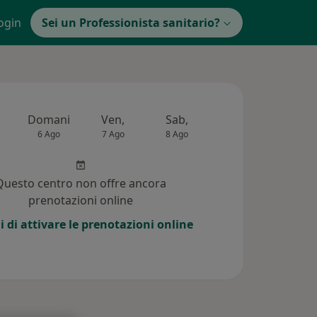
ogin
Sei un Professionista sanitario?
Domani
Ven,
Sab,
Dom,
Lun,
6 Ago
7 Ago
8 Ago
9 Ago
10 Ag
Questo centro non offre ancora
prenotazioni online
i di attivare le prenotazioni online
e ai pazienti (4)