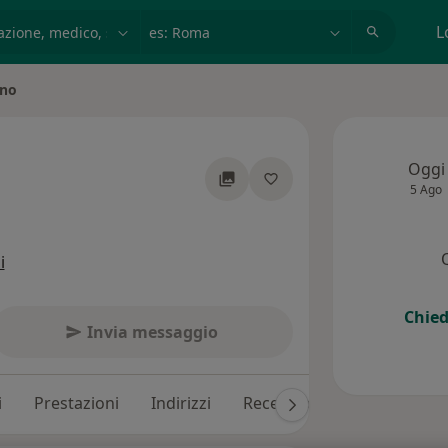
azione, medico, struttura
es: Roma
L
ino
Oggi
5 Ago
ializzazioni
i
Chied
Invia messaggio
i
Prestazioni
Indirizzi
Recensioni (158)
Rispost