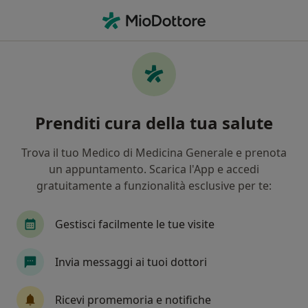
Men
Otorino • Palazzolo Acreide, SR
Filters
Assicurazione
Mappa
Otorinolaringoiatri a Palazzolo Acreide.
Prenditi cura della tua salute
Prenota online la tua visita
In che modo ordiniamo i risultati
Trova il tuo Medico di Medicina Generale e prenota
un appuntamento. Scarica l'App e accedi
gratuitamente a funzionalità esclusive per te:
Gestisci facilmente le tue visite
Invia messaggi ai tuoi dottori
Dott. Augusto Trigila
Ricevi promemoria e notifiche
·
Altro
Otorino, Allergologo