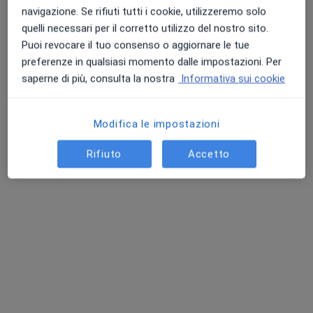
Palazzolo Acreide, SR, in aree vicine alla tua ricerca.
navigazione. Se rifiuti tutti i cookie, utilizzeremo solo
quelli necessari per il corretto utilizzo del nostro sito.
Puoi revocare il tuo consenso o aggiornare le tue
preferenze in qualsiasi momento dalle impostazioni. Per
saperne di più, consulta la nostra
Informativa sui cookie
Modifica le impostazioni
Dott. Sebastiano Caruso
Rifiuto
Accetto
·
Altro
Otorino
147 recensioni
Indirizzo
Online
Piazza Regina Elena, 5, Avola
•
Mappa
Studio Medico Caruso
Prima visita otorinolaringoiatrica
90 €