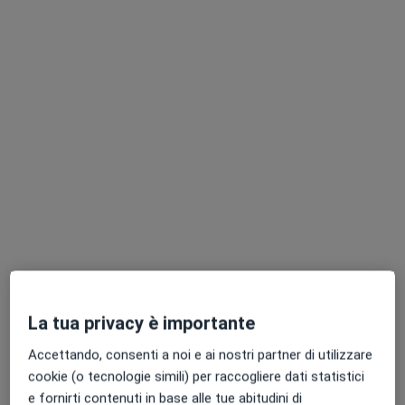
·
Altro
Otorino, Endocrinologo, Urologo
216 recensioni
Via Nazionale 108, Palazzolo Acreide
•
Mappa
Gea Medica
Visita otorinolaringoiatrica
80 €
Dott. Augusto Trigila
Otorino
Questo centro non ha nessun professionista con date disponibili
Mostra profilo
La tua privacy è importante
Professionisti sanitari disponibili
Accettando, consenti a noi e ai nostri partner di utilizzare
cookie (o tecnologie simili) per raccogliere dati statistici
Questi professionisti sanitari si trovano fuori
e fornirti contenuti in base alle tue abitudini di