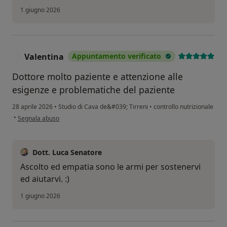
1 giugno 2026
Valentina
Appuntamento verificato
V
Dottore molto paziente e attenzione alle
esigenze e problematiche del paziente
28 aprile 2026
•
Studio di Cava de&#039; Tirreni
•
controllo nutrizionale
secondo l'opinione dell'utente Valentina
•
Segnala abuso
Dott. Luca Senatore
Ascolto ed empatia sono le armi per sostenervi
ed aiutarvi. :)
1 giugno 2026