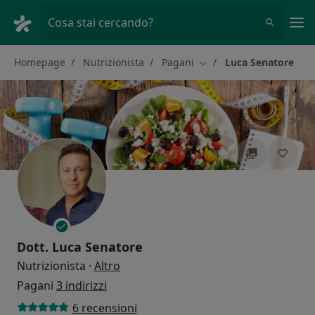
Men
Cosa stai cercando?
Homepage
Nutrizionista
Pagani
Luca Senatore
Cambia città
Dott.
Luca Senatore
sulle specializzazioni
Nutrizionista
·
Altro
Pagani
3 indirizzi
6 recensioni