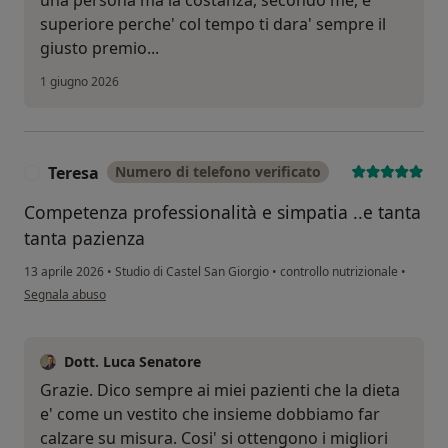
superiore perche' col tempo ti dara' sempre il
giusto premio...
1 giugno 2026
Teresa
Numero di telefono verificato
T
Competenza professionalità e simpatia ..e tanta
tanta pazienza
13 aprile 2026
•
Studio di Castel San Giorgio
•
controllo nutrizionale
•
secondo l'opinione dell'utente Teresa
Segnala abuso
Dott. Luca Senatore
Grazie. Dico sempre ai miei pazienti che la dieta
e' come un vestito che insieme dobbiamo far
calzare su misura. Cosi' si ottengono i migliori