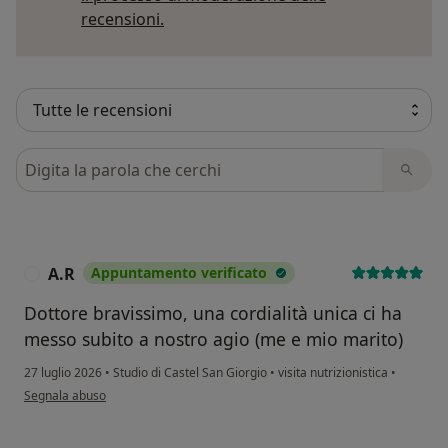
Per saperne di più sulle opinioni
recensioni.
Cerca nelle recensioni
A.R
Appuntamento verificato
A
Dottore bravissimo, una cordialità unica ci ha
messo subito a nostro agio (me e mio marito)
27 luglio 2026
•
Studio di Castel San Giorgio
•
visita nutrizionistica
•
secondo l'opinione dell'utente A.R
Segnala abuso