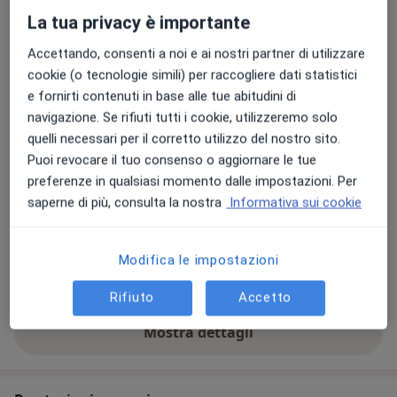
La tua privacy è importante
Accettando, consenti a noi e ai nostri partner di utilizzare
cookie (o tecnologie simili) per raccogliere dati statistici
Visualizza galleria (7)
e fornirti contenuti in base alle tue abitudini di
navigazione. Se rifiuti tutti i cookie, utilizzeremo solo
Highlights
quelli necessari per il corretto utilizzo del nostro sito.
Puoi revocare il tuo consenso o aggiornare le tue
Dieta mediterranea,chetogenica
preferenze in qualsiasi momento dalle impostazioni. Per
e ad intermittenza
Dottore bravis
saperne di più, consulta la nostra
Informativa sui cookie
Laureato con lode in biologia
unica ci ha messo subito a nostro
della nutrizione
agio (me e mi
Mi piace la puntualita' e metterti
Modifica le impostazioni
in forma
Rifiuto
Accetto
Mostra dettagli
sull'esperienza