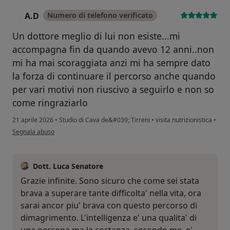
A.D
Numero di telefono verificato
A
Un dottore meglio di lui non esiste...mi
accompagna fin da quando avevo 12 anni..non
mi ha mai scoraggiata anzi mi ha sempre dato
la forza di continuare il percorso anche quando
per vari motivi non riuscivo a seguirlo e non so
come ringraziarlo
21 aprile 2026
•
Studio di Cava de&#039; Tirreni
•
visita nutrizionistica
•
secondo l'opinione dell'utente A.D
Segnala abuso
Dott. Luca Senatore
Grazie infinite. Sono sicuro che come sei stata
brava a superare tante difficolta' nella vita, ora
sarai ancor piu' brava con questo percorso di
dimagrimento. L'intelligenza e' una qualita' di
una persona ma la costanza, secondo me, e'