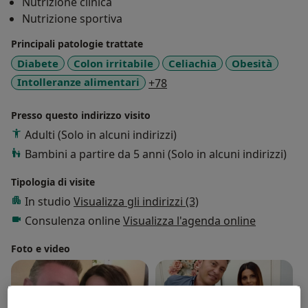
Nutrizione clinica
Nutrizione sportiva
Principali patologie trattate
Diabete
Colon irritabile
Celiachia
Obesità
a11y_sr_more_diseases
Intolleranze alimentari
+78
Presso questo indirizzo visito
Adulti (Solo in alcuni indirizzi)
Bambini a partire da 5 anni (Solo in alcuni indirizzi)
Tipologia di visite
In studio
Visualizza gli indirizzi (3)
Consulenza online
Visualizza l'agenda online
Foto e video