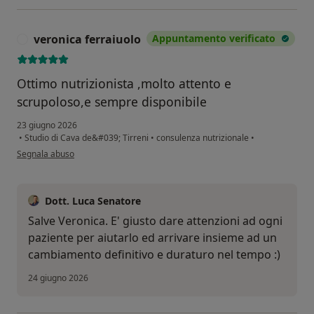
veronica ferraiuolo
Appuntamento verificato
V
Ottimo nutrizionista ,molto attento e
scrupoloso,e sempre disponibile
23 giugno 2026
•
Studio di Cava de&#039; Tirreni
•
consulenza nutrizionale
•
secondo l'opinione dell'utente veronica ferraiuolo
Segnala abuso
Dott. Luca Senatore
Salve Veronica. E' giusto dare attenzioni ad ogni
paziente per aiutarlo ed arrivare insieme ad un
cambiamento definitivo e duraturo nel tempo :)
24 giugno 2026