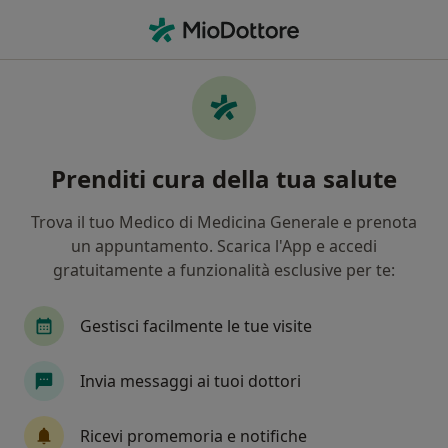
Men
Ipertensione • Cava de Tirreni, SA
Filters
• 1
Mappa
Specialisti in trattamento Ipertensione a
Prenditi cura della tua salute
Cava de' Tirreni
In che modo ordiniamo i risultati
Trova il tuo Medico di Medicina Generale e prenota
un appuntamento. Scarica l'App e accedi
gratuitamente a funzionalità esclusive per te:
Che specializzazione stai cercando?
Nutrizionista
Cardiologo
Medico di medic
Gestisci facilmente le tue visite
Invia messaggi ai tuoi dottori
Ricevi promemoria e notifiche