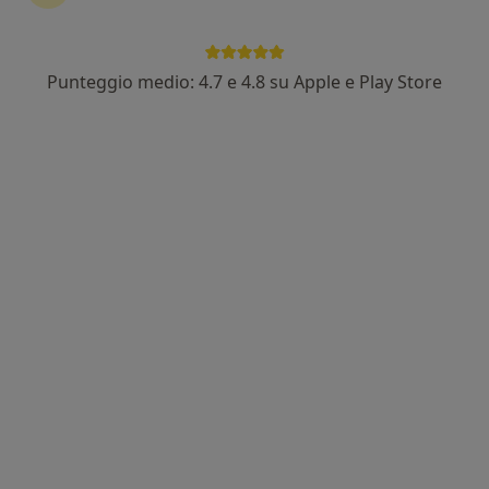
Punteggio medio: 4.7 e 4.8 su Apple e Play Store
Dott.ssa Maria Betteghella
·
Altro
Psicologa, Psicoterapeuta, Psicologa clinica
103 recensioni
Indirizzo
Online
Via Alfonso Balzico 50, Cava de' Tirreni
•
Mappa
Cava de' Tirreni - Studio Dott.ssa Maria Betteghella
Colloquio psicologico
60 €
Questo dottore non ha ancora attivato le prenotazioni online presso questo indirizzo.
Chiedi di attivare le prenotazioni online