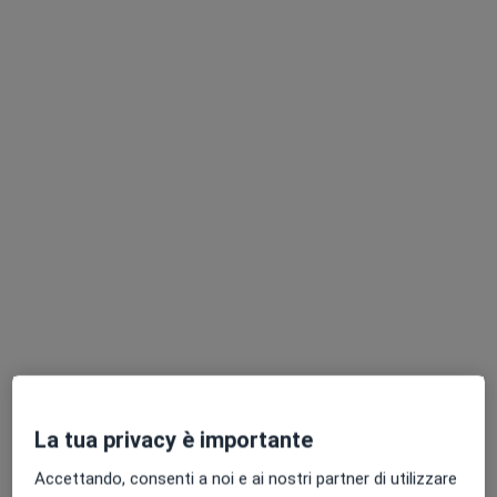
Chiedi di attivare le prenotazioni online
Dr. Wladimiro De Bellis
·
Medico di medicina generale, Ecografista, Medico legale
Altro
Piazza Gaetano Avigliano 10, Cava de' Tirreni
•
Mappa
Ambulatorio Medico Dott. De Bellis
Certificato a uso assicurativo
60 €
La tua privacy è importante
Questo dottore non ha ancora attivato le prenotazioni online presso questo indirizzo.
Accettando, consenti a noi e ai nostri partner di utilizzare
Chiedi di attivare le prenotazioni online