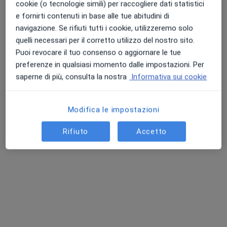
cookie (o tecnologie simili) per raccogliere dati statistici
e fornirti contenuti in base alle tue abitudini di
navigazione. Se rifiuti tutti i cookie, utilizzeremo solo
quelli necessari per il corretto utilizzo del nostro sito.
Puoi revocare il tuo consenso o aggiornare le tue
preferenze in qualsiasi momento dalle impostazioni. Per
saperne di più, consulta la nostra
Informativa sui cookie
Modifica le impostazioni
Dott. Giuseppe Colangelo
·
Altro
Cardiologo
Rifiuto
Accetto
190 recensioni
Indirizzo
Online
Via Giuseppe Lamberti 34, Cava de' Tirreni
•
Mappa
Studio Cardiologico del Dott. Giuseppe Colangelo Cardiologo
Visita cardiologica
100 €