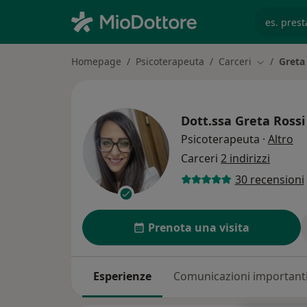
es. prest
Homepage
Psicoterapeuta
Carceri
Greta
Cambia cit
Dott.ssa
Greta Rossi
su
Psicoterapeuta
·
Altro
Carceri
2 indirizzi
30 recensioni
Prenota una visita
Esperienze
Comunicazioni important