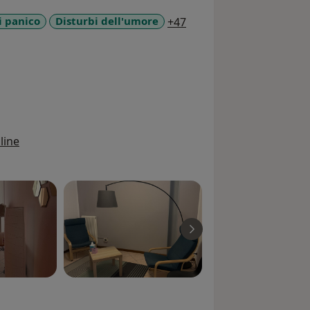
a11y_sr_more_diseases
i panico
Disturbi dell'umore
+47
line