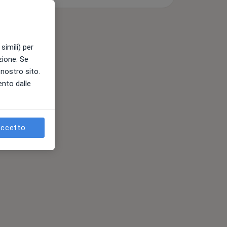
simili) per
azione. Se
l nostro sito.
ento dalle
ccetto