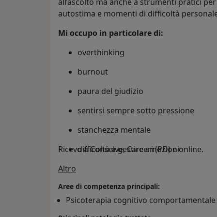
all’ascolto ma anche a strumenti pratici per
autostima e momenti di difficoltà personale
Mi occupo in particolare di:
overthinking
burnout
paura del giudizio
sentirsi sempre sotto pressione
stanchezza mentale
Ricevo a Conselve, Carceri (PD) e online.
difficoltà a gestire emozioni
Su di me
Altro
relazioni difficili
Aree di competenza principali:
attacchi di panico
Psicoterapia cognitivo comportamentale
autostima fragile