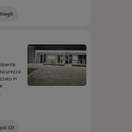
ttagli
ll'esperienza
mbiente
 sicurezza
zzato in
 e
lla
 studiata
o.
Mostra di più (2)
studio