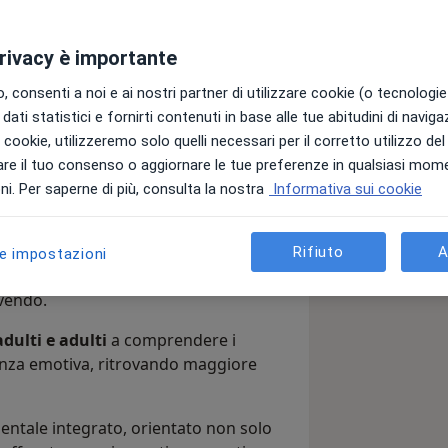
privacy è importante
ess e Attacchi di Panico | Conselve e
 consenti a noi e ai nostri partner di utilizzare cookie (o tecnologie 
dati statistici e fornirti contenuti in base alle tue abitudini di navig
pressione
o con la mente sempre
i i cookie, utilizzeremo solo quelli necessari per il corretto utilizzo de
?
re il tuo consenso o aggiornare le tue preferenze in qualsiasi mom
ché si sentono
mentalmente
i. Per saperne di più, consulta la nostra
Informativa sui cookie
fficoltà nel gestire stress, emozioni e
Rifiuto
A
le impostazioni
ppo sensibili”, ma non avere ancora gli
ivendo.
adulti e adulti
a comprendere i
enza emotiva, ritrovando maggiore
ntale integrato, orientato non solo