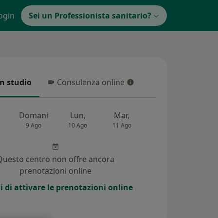
ogin
Sei un Professionista sanitario?
in studio
Consulenza online
 studio
Consulenza online
Domani
Lun,
Mar,
Mer,
Gio,
9 Ago
10 Ago
11 Ago
12 Ago
13 Ag
Questo centro non offre ancora
prenotazioni online
i di attivare le prenotazioni online
i (30)
Risposte ai pazienti (26)