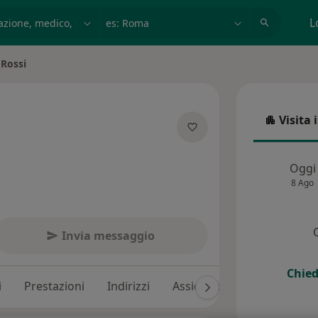
azione, medico, struttura
es: Roma
L
 Rossi
tà
Visita 
Visita in
lle specializzazioni
Oggi
8 Ago
Invia messaggio
Chied
i
Prestazioni
Indirizzi
Assicurazioni
Recension