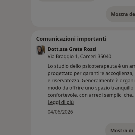
Mostra de
su
Comunicazioni importanti
Dott.ssa Greta Rossi
Via Braggio 1, Carceri 35040
Lo studio dello psicoterapeuta è un a
progettato per garantire accoglienza,
e riservatezza. Generalmente è organi
modo da offrire uno spazio tranquillo
confortevole, con arredi semplici che
favoriscono il dialogo e il benessere de
Leggi di più
persona. La disposizione degli spazi è
04/06/2026
per creare un clima di fiducia e rispett
Dal punto di vista della protezione, lo 