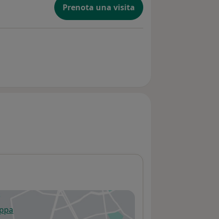
Prenota una visita
appa
 apre in una nuova scheda