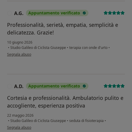
A.G.
Appuntamento verificato
A
Professionalità, serietà, empatia, semplicità e
delicatezza. Grazie!
10 giugno 2026
•
Studio Galileo di Ciclista Giuseppe
•
terapia con onde d'urto
•
secondo l'opinione dell'utente A.G.
Segnala abuso
A.D.
Appuntamento verificato
A
Cortesia e professionalità. Ambulatorio pulito e
accogliente, esperienza positiva
22 maggio 2026
•
Studio Galileo di Ciclista Giuseppe
•
seduta di fisioterapia
•
secondo l'opinione dell'utente A.D.
Segnala abuso