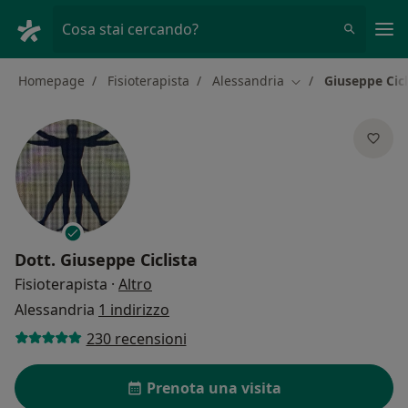
Men
Cosa stai cercando?
Homepage
Fisioterapista
Alessandria
Giuseppe Cicl
Cambia città
Dott.
Giuseppe Ciclista
sulle specializzazioni
Fisioterapista
·
Altro
Alessandria
1 indirizzo
230 recensioni
Prenota una visita