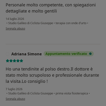
Personale molto competente, con spiegazioni
dettagliate e molto gentili
14 luglio 2026
•
Studio Galileo di Ciclista Giuseppe
•
terapia con onde d'urto
•
secondo l'opinione dell'utente Elena C.
Segnala abuso
Adriana Simone
Appuntamento verificato
A
Ho una tendinite al polso destro.Il dottore è
stato molto scrupoloso e professionale durante
la visita.Lo consiglio !
7 luglio 2026
•
Studio Galileo di Ciclista Giuseppe
•
prima visita fisioterapica
•
secondo l'opinione dell'utente Adriana Simone
Segnala abuso