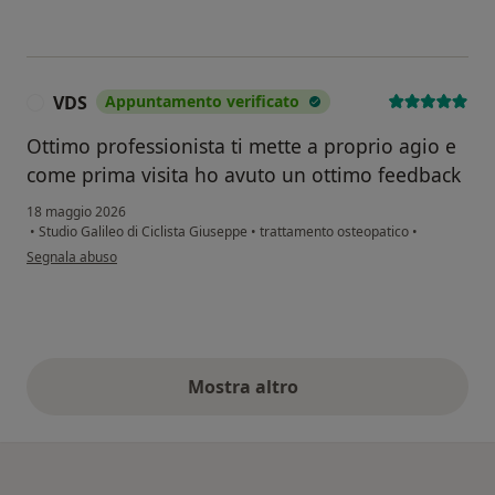
VDS
Appuntamento verificato
V
Ottimo professionista ti mette a proprio agio e
come prima visita ho avuto un ottimo feedback
18 maggio 2026
•
Studio Galileo di Ciclista Giuseppe
•
trattamento osteopatico
•
secondo l'opinione dell'utente VDS
Segnala abuso
Mostra altro
opinioni di cui sopra