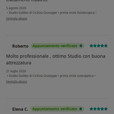
5 agosto 2026
•
Studio Galileo di Ciclista Giuseppe
•
prima visita fisioterapica
•
secondo l'opinione dell'utente M.B.
Segnala abuso
Roberto
Appuntamento verificato
R
Molto professionale , ottimo Studio con buona
attrezzatura
21 luglio 2026
•
Studio Galileo di Ciclista Giuseppe
•
prima visita osteopatica
•
secondo l'opinione dell'utente Roberto
Segnala abuso
Elena C.
Appuntamento verificato
E