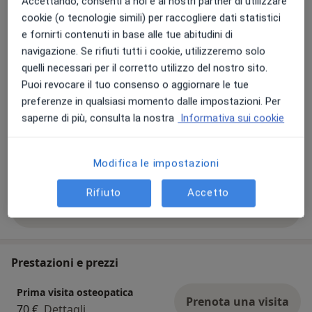
Accettando, consenti a noi e ai nostri partner di utilizzare
Consulenza online
Visualizza l'agenda online
cookie (o tecnologie simili) per raccogliere dati statistici
e fornirti contenuti in base alle tue abitudini di
Foto e video
navigazione. Se rifiuti tutti i cookie, utilizzeremo solo
quelli necessari per il corretto utilizzo del nostro sito.
Puoi revocare il tuo consenso o aggiornare le tue
preferenze in qualsiasi momento dalle impostazioni. Per
saperne di più, consulta la nostra
Informativa sui cookie
Modifica le impostazioni
Visualizza galleria (8)
Rifiuto
Accetto
Mostra dettagli
sull'esperienza
Prestazioni e prezzi
Prima visita osteopatica
Prenota una visita
70 €
Dettagli