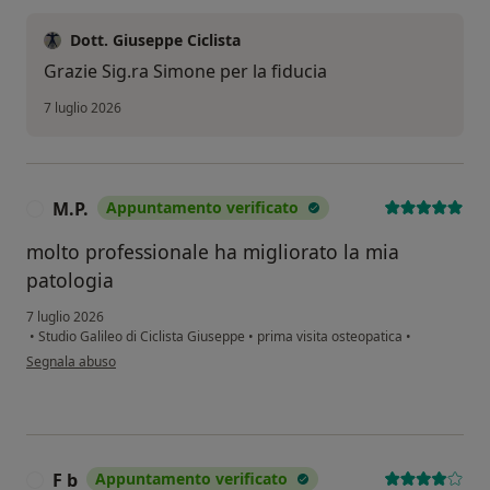
Dott. Giuseppe Ciclista
Grazie Sig.ra Simone per la fiducia
7 luglio 2026
M.P.
Appuntamento verificato
M
molto professionale ha migliorato la mia
patologia
7 luglio 2026
•
Studio Galileo di Ciclista Giuseppe
•
prima visita osteopatica
•
secondo l'opinione dell'utente M.P.
Segnala abuso
F b
Appuntamento verificato
F