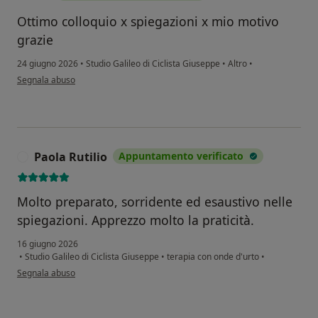
Ottimo colloquio x spiegazioni x mio motivo
grazie
24 giugno 2026
•
Studio Galileo di Ciclista Giuseppe
•
Altro
•
secondo l'opinione dell'utente F b
Segnala abuso
Paola Rutilio
Appuntamento verificato
P
Molto preparato, sorridente ed esaustivo nelle
spiegazioni. Apprezzo molto la praticità.
16 giugno 2026
•
Studio Galileo di Ciclista Giuseppe
•
terapia con onde d'urto
•
secondo l'opinione dell'utente Paola Rutilio
Segnala abuso