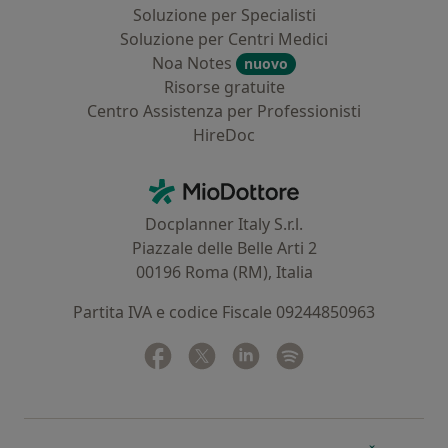
Soluzione per Specialisti
Soluzione per Centri Medici
Noa Notes
nuovo
Risorse gratuite
Centro Assistenza per Professionisti
HireDoc
Contatti
MioDottore - Homepage
Docplanner Italy S.r.l.
Piazzale delle Belle Arti 2
00196 Roma (RM), Italia
Partita IVA e codice Fiscale 09244850963
Facebook
si apre in una nuova scheda
Twitter
si apre in una nuova scheda
Linkedin
si apre in una nuova sc
Spotify
si apre in una nuo