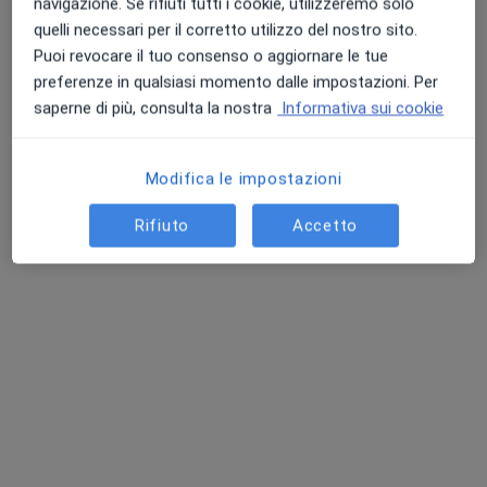
navigazione. Se rifiuti tutti i cookie, utilizzeremo solo
quelli necessari per il corretto utilizzo del nostro sito.
Indirizzo 1
Indirizzo 2
Indirizzo 3
Puoi revocare il tuo consenso o aggiornare le tue
preferenze in qualsiasi momento dalle impostazioni. Per
Via Luigi Mazza 29, Varzi
•
Mappa
saperne di più, consulta la nostra
Informativa sui cookie
Visite a domicilio
Fisioterapia
da 35 €
Modifica le impostazioni
Questo dottore non ha ancora attivato le prenotazioni online presso questo indirizzo.
Rifiuto
Accetto
Chiedi di attivare le prenotazioni online
Professionisti sanitari disponibili
Questi professionisti sanitari si trovano fuori Varzi,
PV, in aree vicine alla tua ricerca.