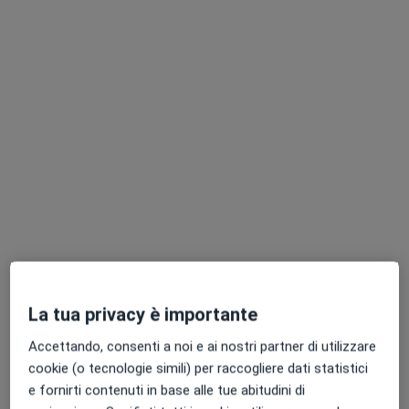
Via Palazzina Vecchia 4, Varzi
•
Mappa
CENTRO MEDICO POLISPECIALISTICO VARZI
Trattamento fisioterapico
60 €
Questo dottore non ha ancora attivato le prenotazioni online presso questo indirizzo.
Chiedi di attivare le prenotazioni online
La tua privacy è importante
Accettando, consenti a noi e ai nostri partner di utilizzare
Dott. LORENZO CANEPA
cookie (o tecnologie simili) per raccogliere dati statistici
Fisioterapista
e fornirti contenuti in base alle tue abitudini di
2 recensioni