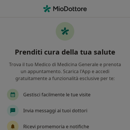
Men
Fisioterapista • Varzi, PV
Filters
Assicurazione
Mappa
Fisioterapisti a Varzi. Prenota online la tua
Prenditi cura della tua salute
visita
In che modo ordiniamo i risultati
Trova il tuo Medico di Medicina Generale e prenota
un appuntamento. Scarica l'App e accedi
gratuitamente a funzionalità esclusive per te:
Gestisci facilmente le tue visite
Invia messaggi ai tuoi dottori
Dr. Fabio Segagni
Ricevi promemoria e notifiche
Fisioterapista