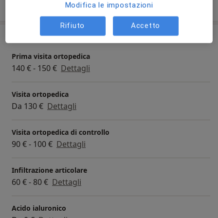
Mostra di più (2)
Modifica le impostazioni
Rifiuto
Accetto
Prestazioni e prezzi
Prima visita ortopedica
140 € - 150 €
Dettagli
Visita ortopedica
Da 130 €
Dettagli
Visita ortopedica di controllo
90 € - 100 €
Dettagli
Infiltrazione articolare
60 € - 80 €
Dettagli
Acido ialuronico