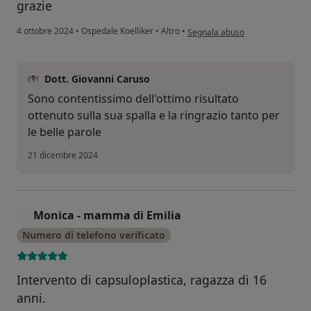
grazie
secondo l'opinione dell'utente R
4 ottobre 2024
•
Ospedale Koelliker
•
Altro
•
Segnala abuso
Dott. Giovanni Caruso
Sono contentissimo dell'ottimo risultato
ottenuto sulla sua spalla e la ringrazio tanto per
le belle parole
21 dicembre 2024
Monica - mamma di Emilia
M
Numero di telefono verificato
Intervento di capsuloplastica, ragazza di 16
anni.