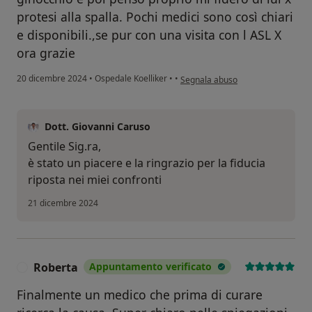
protesi alla spalla. Pochi medici sono così chiari
e disponibili.,se pur con una visita con l ASL X
ora grazie
secondo l'opinione dell'utente Don
20 dicembre 2024
•
Ospedale Koelliker
•
•
Segnala abuso
Dott. Giovanni Caruso
Gentile Sig.ra,
è stato un piacere e la ringrazio per la fiducia
riposta nei miei confronti
21 dicembre 2024
Roberta
Appuntamento verificato
R
Finalmente un medico che prima di curare