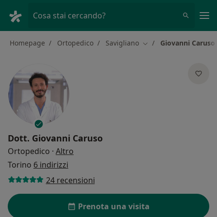
Men
Cosa stai cercando?
Homepage
Ortopedico
Savigliano
Giovanni Caruso
Cambia città
Dott.
Giovanni Caruso
sulle specializzazioni
Ortopedico
·
Altro
Torino
6 indirizzi
24 recensioni
Prenota una visita