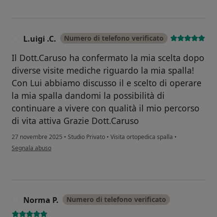
L.uigi .C.
Numero di telefono verificato
L
Il Dott.Caruso ha confermato la mia scelta dopo
diverse visite mediche riguardo la mia spalla!
Con Lui abbiamo discusso il e scelto di operare
la mia spalla dandomi la possibilità di
continuare a vivere con qualità il mio percorso
di vita attiva Grazie Dott.Caruso
27 novembre 2025
•
Studio Privato
•
Visita ortopedica spalla
•
secondo l'opinione dell'utente L.uigi .C.
Segnala abuso
Norma P.
Numero di telefono verificato
N