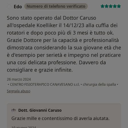
Edo
Numero di telefono verificato
E
Sono stato operato dal Dottor Caruso
all'ospedale Koelliker il 14/12/23 alla cuffia dei
rotatori e dopo poco più di 3 mesi è tutto ok.
Grazie Dottore per la capacità e professionalità
dimostrata considerando la sua giovane età che
è d'esempio per serietà e impegno nel praticare
una cosi delicata professione. Davvero da
consigliare e grazie infinite.
26 marzo 2024
•
CENTRO FISIOTERAPICO CANAVESANO s.r.l.
•
chirurgia della spalla
•
secondo l'opinione dell'utente Edo
Segnala abuso
Dott. Giovanni Caruso
Grazie mille e contentissimo di averla aiutata.
10 giugno 2024