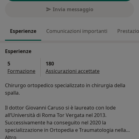
Invia messaggio
Esperienze
Comunicazioni importanti
Prestazio
Esperienze
5
180
Formazione
Assicurazioni accettate
Chirurgo ortopedico specializzato in chirurgia della
spalla.
Il dottor Giovanni Caruso si è laureato con lode
all’Università di Roma Tor Vergata nel 2013.
Successivamente ha conseguito nel 2020 la
specializzazione in Ortopedia e Traumatologia nella
Su di me
prestigiosa Université Catholique De Lovain nella
Altro