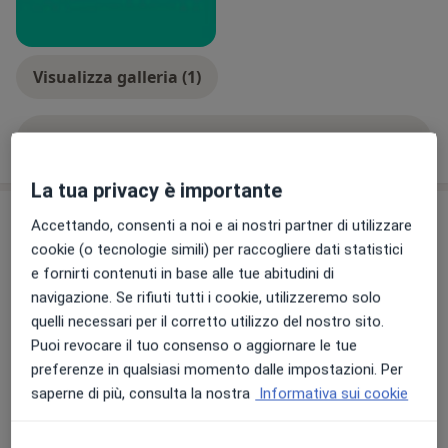
Dal 2025 inizia la collaborazione con Humanitas Cellini
e Clinica Sedes Sapientiae insieme a tutta l'equipe di
chirurgia della spalla.
Visualizza galleria (1)
È autore e coautore di pubblicazioni scientifiche
inerenti alla chirurgia della spalla.
Mostra dettagli
sull'esperienza
È socio della Società italiana (SICSeG) ed europea
La tua privacy è importante
(SECEC) di chirurgia della spalla e gomito.
Comunicazioni importanti
Accettando, consenti a noi e ai nostri partner di utilizzare
I suoi principali interessi riguardano la patologia della
cookie (o tecnologie simili) per raccogliere dati statistici
Dott. Giovanni Caruso
cuffia dei rotatori in artroscopia, la protesi di spalla
e fornirti contenuti in base alle tue abitudini di
Via Cuneo 27/A1, Savigliano 12038
(primaria e di revisione) con navigazione GPS nella
navigazione. Se rifiuti tutti i cookie, utilizzeremo solo
Il Dottor Giovanni Caruso si occupa di CHIRURGIA
patologia artrosica, l’instabilità della spalla
quelli necessari per il corretto utilizzo del nostro sito.
DELLA SPALLA.
(capsuloplastica, latarjet artroscopico, bone block), i
Puoi revocare il tuo consenso o aggiornare le tue
transfert tendinei nelle cuffie irreparabili e paresi
preferenze in qualsiasi momento dalle impostazioni. Per
nervose, la traumatologia cingolo scapolare.
28/05/2024
saperne di più, consulta la nostra
Informativa sui cookie