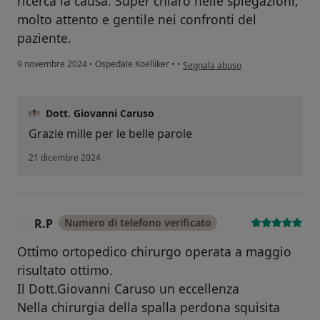
ricerca la causa. Super chiaro nelle spiegazioni,
molto attento e gentile nei confronti del
paziente.
secondo l'opinione dell'utente Rob
9 novembre 2024
•
Ospedale Koelliker
•
•
Segnala abuso
Dott. Giovanni Caruso
Grazie mille per le belle parole
21 dicembre 2024
R.P
Numero di telefono verificato
R
Ottimo ortopedico chirurgo operata a maggio
risultato ottimo.
Il Dott.Giovanni Caruso un eccellenza
Nella chirurgia della spalla perdona squisita