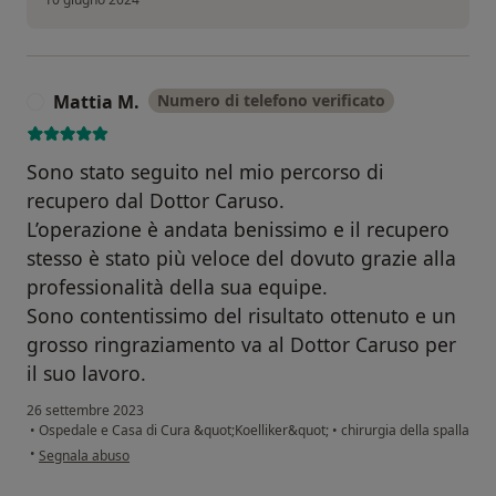
Mattia M.
Numero di telefono verificato
M
Sono stato seguito nel mio percorso di
recupero dal Dottor Caruso.
L’operazione è andata benissimo e il recupero
stesso è stato più veloce del dovuto grazie alla
professionalità della sua equipe.
Sono contentissimo del risultato ottenuto e un
grosso ringraziamento va al Dottor Caruso per
il suo lavoro.
26 settembre 2023
•
Ospedale e Casa di Cura &quot;Koelliker&quot;
•
chirurgia della spalla
secondo l'opinione dell'utente Mattia M.
•
Segnala abuso