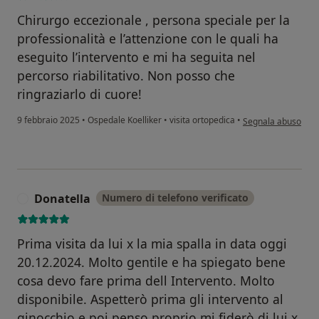
Chirurgo eccezionale , persona speciale per la
professionalità e l’attenzione con le quali ha
eseguito l’intervento e mi ha seguita nel
percorso riabilitativo. Non posso che
ringraziarlo di cuore!
secondo l'opinione 
9 febbraio 2025
•
Ospedale Koelliker
•
visita ortopedica
•
Segnala abuso
Donatella
Numero di telefono verificato
D
Prima visita da lui x la mia spalla in data oggi
20.12.2024. Molto gentile e ha spiegato bene
cosa devo fare prima dell Intervento. Molto
disponibile. Aspetterò prima gli intervento al
ginocchio e poi penso proprio mi fiderò di lui x