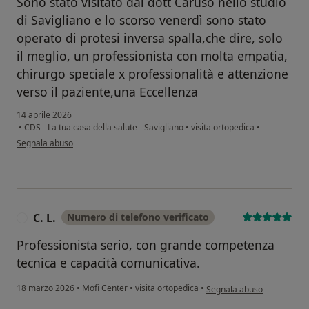
Sono stato visitato dal dott Caruso nello studio
di Savigliano e lo scorso venerdì sono stato
operato di protesi inversa spalla,che dire, solo
il meglio, un professionista con molta empatia,
chirurgo speciale x professionalità e attenzione
verso il paziente,una Eccellenza
14 aprile 2026
•
CDS - La tua casa della salute - Savigliano
•
visita ortopedica
•
secondo l'opinione dell'utente Secondo
Segnala abuso
C. L.
Numero di telefono verificato
C
Professionista serio, con grande competenza
tecnica e capacità comunicativa.
secondo l'opinione dell'uten
18 marzo 2026
•
Mofi Center
•
visita ortopedica
•
Segnala abuso