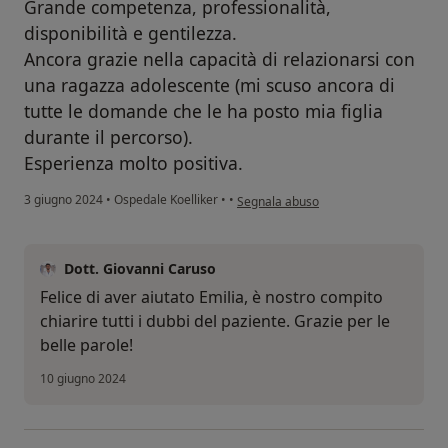
Grande competenza, professionalità,
disponibilità e gentilezza.
Ancora grazie nella capacità di relazionarsi con
una ragazza adolescente (mi scuso ancora di
tutte le domande che le ha posto mia figlia
durante il percorso).
Esperienza molto positiva.
secondo l'opinione dell'utente Monic
3 giugno 2024
•
Ospedale Koelliker
•
•
Segnala abuso
Dott. Giovanni Caruso
Felice di aver aiutato Emilia, è nostro compito
chiarire tutti i dubbi del paziente. Grazie per le
belle parole!
10 giugno 2024