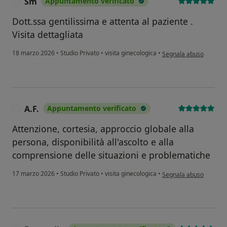
Sm
Appuntamento verificato
S
Dott.ssa gentilissima e attenta al paziente .
Visita dettagliata
secondo l'opinione del
18 marzo 2026
•
Studio Privato
•
visita ginecologica
•
Segnala abuso
A.F.
Appuntamento verificato
A
Attenzione, cortesia, approccio globale alla
persona, disponibilità all'ascolto e alla
comprensione delle situazioni e problematiche
secondo l'opinione dell'
17 marzo 2026
•
Studio Privato
•
visita ginecologica
•
Segnala abuso