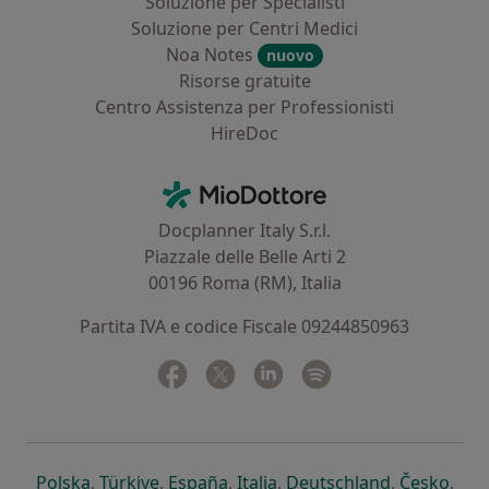
Soluzione per Specialisti
Soluzione per Centri Medici
Noa Notes
nuovo
Risorse gratuite
Centro Assistenza per Professionisti
HireDoc
Contatti
MioDottore - Homepage
Docplanner Italy S.r.l.
Piazzale delle Belle Arti 2
00196 Roma (RM), Italia
Partita IVA e codice Fiscale 09244850963
Facebook
si apre in una nuova scheda
Twitter
si apre in una nuova scheda
Linkedin
si apre in una nuova sc
Spotify
si apre in una nuo
si apre in una nuova scheda
si apre in una nuova scheda
si apre in una nuova scheda
si apre in una nuova sche
si apre in 
si a
Polska
,
Türkiye
,
España
,
Italia
,
Deutschland
,
Česko
,