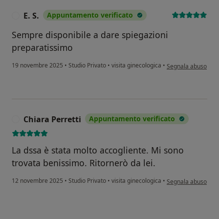
E. S.
Appuntamento verificato
E
Sempre disponibile a dare spiegazioni
preparatissimo
secondo l'opinione d
19 novembre 2025
•
Studio Privato
•
visita ginecologica
•
Segnala abuso
Chiara Perretti
Appuntamento verificato
C
La dssa è stata molto accogliente. Mi sono
trovata benissimo. Ritornerò da lei.
secondo l'opinione 
12 novembre 2025
•
Studio Privato
•
visita ginecologica
•
Segnala abuso