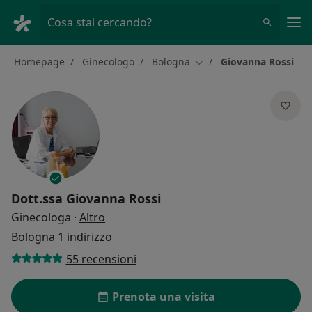
Men
Cosa stai cercando?
Homepage
Ginecologo
Bologna
Giovanna Rossi
Cambia città
Dott.ssa
Giovanna Rossi
sulle specializzazioni
Ginecologa
·
Altro
Bologna
1 indirizzo
55 recensioni
Prenota una visita