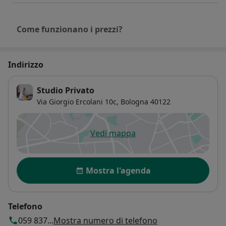
E’ molto utile per il lavoro psicologico anche
l’elaborazione dei sogni che forniscono indicazioni
terapeutiche attraverso i simboli del profondo.
Come funzionano i prezzi?
Il lavoro psicologico si svolge in un clima di grande
empatia e in modalità frontale .
Indirizzo
Studio Privato
Via Giorgio Ercolani 10c,
Bologna
40122
Vedi mappa
si apre in una nuova scheda
Disponibilità
Mostra l'agenda
Telefono
059 837...
Mostra numero di telefono