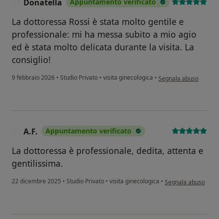
Donatella
Appuntamento verificato
D
La dottoressa Rossi è stata molto gentile e
professionale: mi ha messa subito a mio agio
ed è stata molto delicata durante la visita. La
consiglio!
secondo l'opinione del
9 febbraio 2026
•
Studio Privato
•
visita ginecologica
•
Segnala abuso
A.F.
Appuntamento verificato
A
La dottoressa è professionale, dedita, attenta e
gentilissima.
secondo l'opinione d
22 dicembre 2025
•
Studio Privato
•
visita ginecologica
•
Segnala abuso