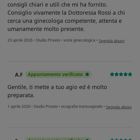
consigli chiari e utili che mi ha fornito.
Consiglio vivamente la Dottoressa Rossi a chi
cerca una ginecologa competente, attenta e
umanamente molto presente.
secondo l'opinione dell'u
23 aprile 2026
•
Studio Privato
•
visita ginecologica
•
Segnala abuso
A.F
Appuntamento verificato
A
Gentile, ti mette a tuo agio ed è molto
preparata.
secondo l'opinione d
1 aprile 2026
•
Studio Privato
•
ecografia transvaginale
•
Segnala abuso