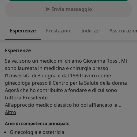
Invia messaggio
Esperienze
Prestazioni
Indirizzi
Assicurazio
Esperienze
Salve, sono un medico mi chiamo Giovanna Rossi. Mi
sono laureata in medicina e chirurgia presso
l’Università di Bologna e dal 1980 lavoro come
ginecologa presso il Centro per la Salute della donna
Agorà che ho contribuito a fondare e di cui sono
tuttora Presidente
All’approccio medico classico ho poi affiancato la
Su di me
conoscenza dell’Omeopatia e della Fitoterapia, sono
Altro
infatti inserita nell’elenco dei medici esperti in
Aree di competenza principali:
Medicina Complementare dell’ordine dei medici di
Ginecologia e ostetricia
Bologna per poter affrontare con competenza anche