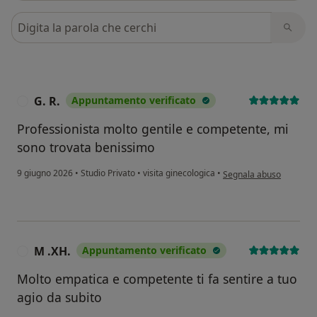
Cerca nelle recensioni
G. R.
Appuntamento verificato
G
Professionista molto gentile e competente, mi
sono trovata benissimo
secondo l'opinione dell'
9 giugno 2026
•
Studio Privato
•
visita ginecologica
•
Segnala abuso
M .XH.
Appuntamento verificato
M
Molto empatica e competente ti fa sentire a tuo
agio da subito