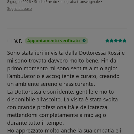
8 giugno 2026
•
Studio Privato
•
ecografia transvaginale
•
secondo l'opinione dell'utente M .XH.
Segnala abuso
V.F.
Appuntamento verificato
V
Sono stata ieri in visita dalla Dottoressa Rossi e
mi sono trovata davvero molto bene. Fin dal
primo momento mi sono sentita a mio agio:
l’ambulatorio è accogliente e curato, creando
un ambiente sereno e rassicurante.
La Dottoressa è sorridente, gentile e molto
disponibile all’ascolto. La visita è stata svolta
con grande professionalità e delicatezza,
mettendomi completamente a mio agio
durante tutto il tempo.
Ho apprezzato molto anche la sua empatia e i