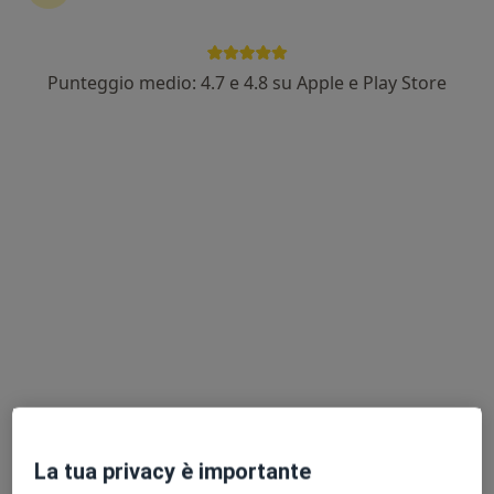
Dr. Silvio Antonio Marino
Punteggio medio: 4.7 e 4.8 su Apple e Play Store
·
Altro
Ginecologo, Senologo
146 recensioni
Via Del Lavoro, 40, Bologna
•
Mappa
Centro Diagnostico Cavour S.R.L.
Visita ginecologica
103 €
Questo dottore non ha ancora attivato le prenotazioni online presso questo indirizzo.
Chiedi di attivare le prenotazioni online
La tua privacy è importante