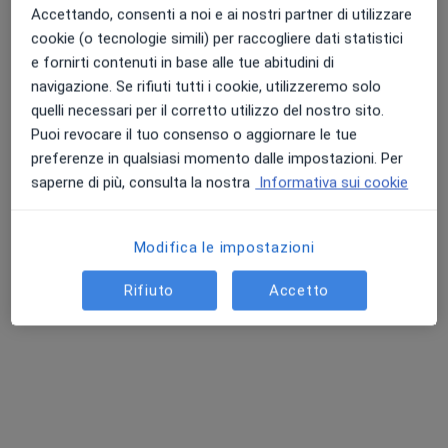
Accettando, consenti a noi e ai nostri partner di utilizzare
cookie (o tecnologie simili) per raccogliere dati statistici
Dott.ssa Barbara Cantelli
e fornirti contenuti in base alle tue abitudini di
·
Altro
Ginecologa
navigazione. Se rifiuti tutti i cookie, utilizzeremo solo
51 recensioni
quelli necessari per il corretto utilizzo del nostro sito.
Puoi revocare il tuo consenso o aggiornare le tue
Via Del Lavoro, 40, Bologna
•
Mappa
preferenze in qualsiasi momento dalle impostazioni. Per
Centro Diagnostico Cavour S.R.L.
saperne di più, consulta la nostra
Informativa sui cookie
Prima visita ginecologica
103 €
Questo dottore non ha ancora attivato le prenotazioni online presso questo indirizzo.
Modifica le impostazioni
Chiedi di attivare le prenotazioni online
Rifiuto
Accetto