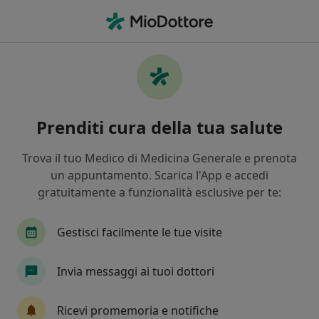
Men
Ginecologo • Bologna, BO
Filters
Assicurazione:
Fasi/Assidai
Ginecologi a Bologna con Fasi/Assidai
Prenditi cura della tua salute
In che modo ordiniamo i risultati
Trova il tuo Medico di Medicina Generale e prenota
un appuntamento. Scarica l'App e accedi
Tariffa per prestazioni private. L’importo può variare
gratuitamente a funzionalità esclusive per te:
in base alla copertura assicurativa.
Gestisci facilmente le tue visite
Invia messaggi ai tuoi dottori
Ricevi promemoria e notifiche