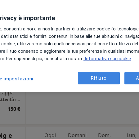
privacy è importante
ondi
Oggi
Domani
Dom,
Lun,
 consenti a noi e ai nostri partner di utilizzare cookie (o tecnologie 
7 Ago
8 Ago
9 Ago
10 Ago
dati statistici e fornirti contenuti in base alle tue abitudini di navig
i
i i cookie, utilizzeremo solo quelli necessari per il corretto utilizzo de
re il tuo consenso o aggiornare le tue preferenze in qualsiasi mom
Non ci sono agende disponibili!
i. Per saperne di più, consulta la nostra
Informativa sui cookie
Chiedi di attivare le prenotazioni onlin
Rifiuto
A
le impostazioni
Mappa
Padiglione 4, Policlinico di S. Orsola IRCCS, Attività in Libera Professione
150 €
Mg e
Oggi
Domani
Dom,
Lun,