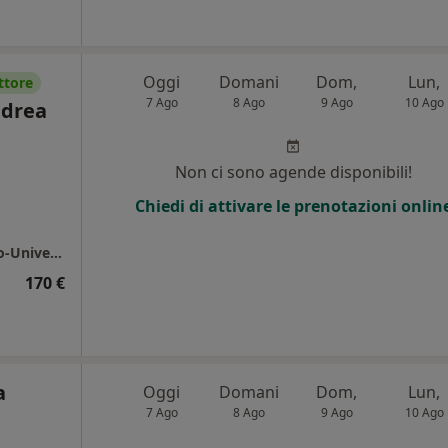
Oggi
Domani
Dom,
Lun,
ttore
7 Ago
8 Ago
9 Ago
10 Ago
ndrea
Non ci sono agende disponibili!
Chiedi di attivare le prenotazioni onlin
Policlinico Sant'Orsola - Azienda Ospedaliero-Universitaria di Bologna IRCCS
170 €
a
Oggi
Domani
Dom,
Lun,
7 Ago
8 Ago
9 Ago
10 Ago