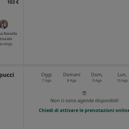
103 €
sa Rossella
zzucato
ecologo
pucci
Oggi
Domani
Dom,
Lun,
7 Ago
8 Ago
9 Ago
10 Ago
i
Non ci sono agende disponibili!
Chiedi di attivare le prenotazioni onlin