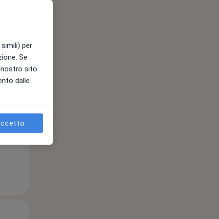
Mar,
Mer,
Gio,
simili) per
11 Ago
12 Ago
13 Ago
azione. Se
l nostro sito.
ento dalle
e
ccetto
Mar,
Mer,
Gio,