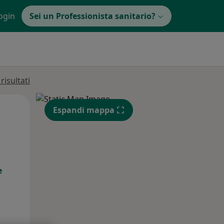
ogin
Sei un Professionista sanitario?
isultati
Mar,
Mer,
Gio,
Espandi mappa
11 Ago
12 Ago
13 Ago
e