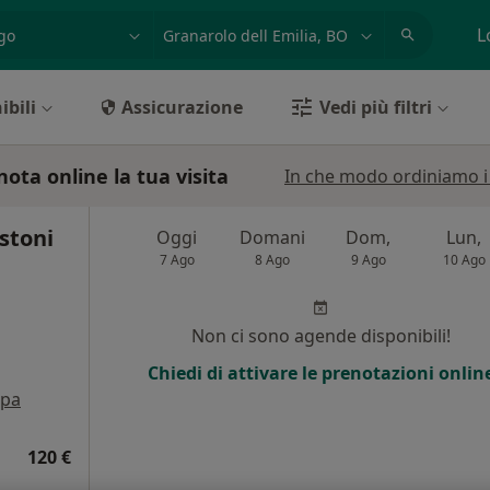
azione, medico, struttura
es: Roma
L
ibili
Assicurazione
Vedi più filtri
nota online la tua visita
In che modo ordiniamo i r
stoni
Oggi
Domani
Dom,
Lun,
7 Ago
8 Ago
9 Ago
10 Ago
i
Non ci sono agende disponibili!
Chiedi di attivare le prenotazioni onlin
pa
120 €