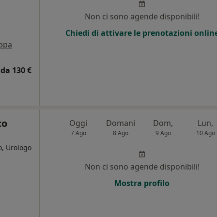
i
Non ci sono agende disponibili!
Chiedi di attivare le prenotazioni onlin
ppa
da 130 €
co
Oggi
Domani
Dom,
Lun,
7 Ago
8 Ago
9 Ago
10 Ago
o, Urologo
Non ci sono agende disponibili!
i
Mostra profilo