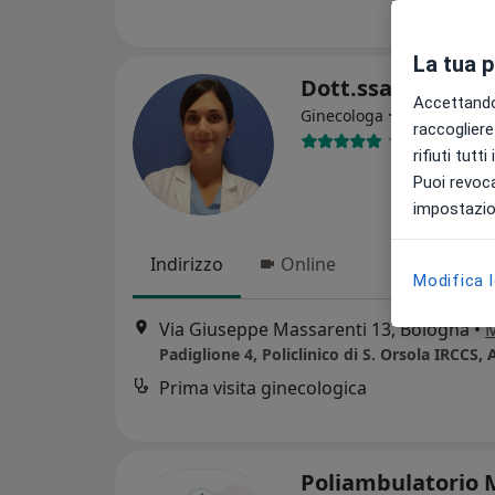
La tua 
Dott.ssa Giulia D
Accettando,
·
Altro
Ginecologa
raccogliere 
110 recension
rifiuti tutt
Puoi revoca
impostazion
Indirizzo
Online
Modifica 
Via Giuseppe Massarenti 13, Bologna
•
Prima visita ginecologica
Poliambulatorio 