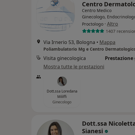
Centro Dermatol
Centro Medico
Ginecologo, Endocrinolog
·
Altro
Proctologo
1407 recensio
Via Irnerio 53, Bologna
•
Mappa
Poliambulatorio Mg e Centro Dermatologic
Visita ginecologica
Prestazione 
Mostra tutte le prestazioni
Dott.ssa Loredana
Miliffi
Ginecologo
Dott.ssa Nicolett
Sianesi