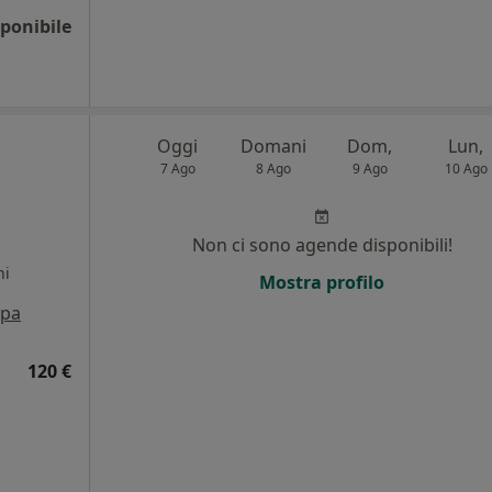
ponibile
Oggi
Domani
Dom,
Lun,
7 Ago
8 Ago
9 Ago
10 Ago
,
Non ci sono agende disponibili!
ni
Mostra profilo
pa
120 €