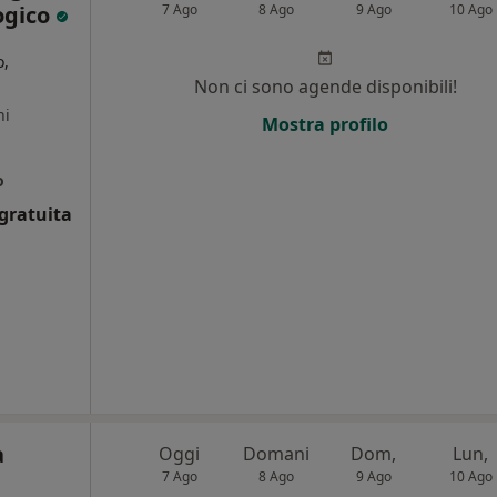
ogico
7 Ago
8 Ago
9 Ago
10 Ago
o,
Non ci sono agende disponibili!
ni
Mostra profilo
o
gratuita
a
Oggi
Domani
Dom,
Lun,
7 Ago
8 Ago
9 Ago
10 Ago