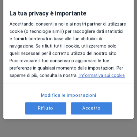
La tua privacy è importante
Accettando, consenti a noi e ai nostri partner di utilizzare
cookie (o tecnologie simili) per raccogliere dati statistici
e fornirti contenuti in base alle tue abitudini di
navigazione. Se rifiuti tutti i cookie, utilizzeremo solo
quelli necessari per il corretto utilizzo del nostro sito.
Dott. Angelo Mottaran
Puoi revocare il tuo consenso o aggiornare le tue
·
Altro
Urologo, Andrologo, Chirurgo
preferenze in qualsiasi momento dalle impostazioni. Per
66 recensioni
saperne di più, consulta la nostra
Informativa sui cookie
Indirizzo 1
Indirizzo 2
Modifica le impostazioni
Via Emilia 239, San Lazzaro di Savena
•
Mappa
Rifiuto
Accetto
Native Medica
Prima visita urologica
123 €
Questo dottore non ha ancora attivato le prenotazioni online presso questo indirizzo.