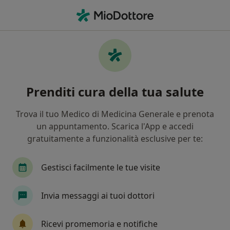
Men
Incontinenza Urinaria • Bologna, BO
Filters
• 1
Assicurazione
Map
Specialisti in trattamento Incontinenza
Prenditi cura della tua salute
urinaria a Bologna
In che modo ordiniamo i risultati
Trova il tuo Medico di Medicina Generale e prenota
un appuntamento. Scarica l'App e accedi
gratuitamente a funzionalità esclusive per te:
Che specializzazione stai cercando?
Urologo
Andrologo
Ginecologo
Chir
Gestisci facilmente le tue visite
Invia messaggi ai tuoi dottori
Ricevi promemoria e notifiche