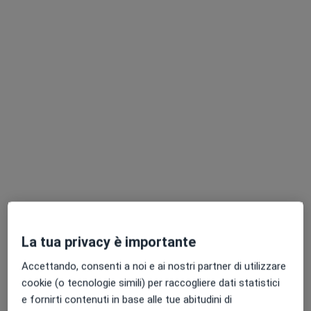
Dott. Michele Pinto
·
Altro
Proctologo, Chirurgo generale
223 recensioni
Via dell'Aeronautica 19, Curno
•
Mappa
For Me Centro Medico
Prima visita proctologica
130 €
Questo dottore non ha ancora attivato le prenotazioni online presso questo indirizzo.
Chiedi di attivare le prenotazioni online
La tua privacy è importante
Accettando, consenti a noi e ai nostri partner di utilizzare
cookie (o tecnologie simili) per raccogliere dati statistici
e fornirti contenuti in base alle tue abitudini di