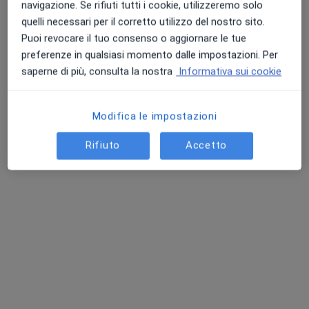
navigazione. Se rifiuti tutti i cookie, utilizzeremo solo
quelli necessari per il corretto utilizzo del nostro sito.
Puoi revocare il tuo consenso o aggiornare le tue
preferenze in qualsiasi momento dalle impostazioni. Per
saperne di più, consulta la nostra
Informativa sui cookie
Dott. Yaqob Hbaidi
·
Altro
Internista, Dermatologo, Ecografista
20 recensioni
Modifica le impostazioni
Medicina Interna, Ecografia Clinica
Rifiuto
Accetto
Dermatologia Clinica
Check-up Prevenzione
Indirizzo
Online
Via Lecco, 73, Curno
•
Mappa
Studio Medico Colonna Fenice
Prima visita internistica
130 €
Questo dottore non ha ancora attivato le prenotazioni online presso questo indirizzo.