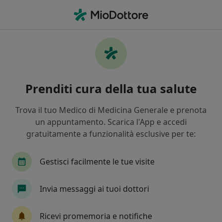
Men
Diarrea • Curno, BG
Filters
• 1
Assicurazione
Map
Specialisti in trattamento Diarrea a Curno
Prenditi cura della tua salute
In che modo ordiniamo i risultati
Trova il tuo Medico di Medicina Generale e prenota
un appuntamento. Scarica l'App e accedi
Che specializzazione stai cercando?
gratuitamente a funzionalità esclusive per te:
Pediatra
Endocrinologo
Nutrizionista
Gestisci facilmente le tue visite
Invia messaggi ai tuoi dottori
Ricevi promemoria e notifiche