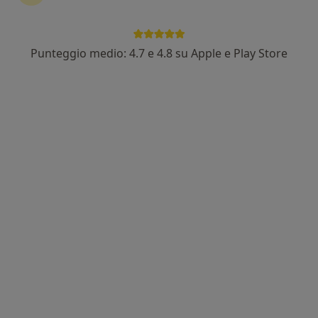
Punteggio medio: 4.7 e 4.8 su Apple e Play Store
Dott.ssa Paola Lippi
Pediatra, Endocrinologa, Nutrizionista
Indirizzo 1
Indirizzo 2
Indirizzo 3
Indirizzo 4
Via C. Terranova 119, Almenno San Bartolomeo
•
Mappa
Studio Specialistico Dott.ssa Lippi
Prima visita pediatrica
100 €
Questo dottore non ha ancora attivato le prenotazioni online presso questo indirizzo.
Chiedi di attivare le prenotazioni online