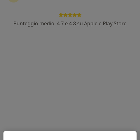
Dr. Emanuele Garrone
Punteggio medio: 4.7 e 4.8 su Apple e Play Store
·
Altro
Ginecologo, Senologo
169 recensioni
Corso Vittorio Emanuele II, 91, Torino
•
Mappa
Casa di Cura Fornaca di Sessant
Visita senologica
150 €
Questo dottore non ha ancora attivato le prenotazioni online presso questo indirizzo.
Chiedi di attivare le prenotazioni online