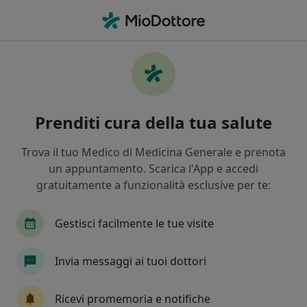
Men
Ginecologo • Torino, TO
Filters
Assicurazione:
Fasi/Assidai
Ginecologi a Torino con Fasi/Assidai
Prenditi cura della tua salute
In che modo ordiniamo i risultati
Trova il tuo Medico di Medicina Generale e prenota
un appuntamento. Scarica l'App e accedi
Tariffa per prestazioni private. L’importo può variare
gratuitamente a funzionalità esclusive per te:
in base alla copertura assicurativa.
Gestisci facilmente le tue visite
Invia messaggi ai tuoi dottori
Ricevi promemoria e notifiche