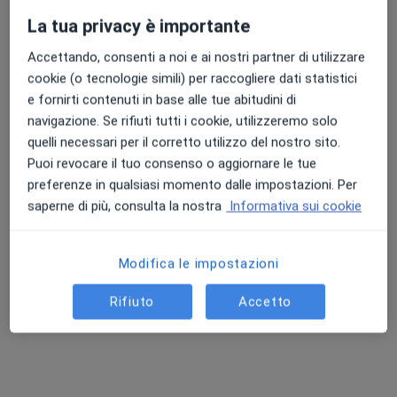
La tua privacy è importante
Dott. Filippo Maria Capomacchia
Accettando, consenti a noi e ai nostri partner di utilizzare
·
Altro
Ginecologo, Chirurgo, Ostetrica
cookie (o tecnologie simili) per raccogliere dati statistici
20 recensioni
e fornirti contenuti in base alle tue abitudini di
navigazione. Se rifiuti tutti i cookie, utilizzeremo solo
Corso Massimo d'Azeglio 25, Torino
•
Mappa
quelli necessari per il corretto utilizzo del nostro sito.
CeMeDi - Centro Medico Diagnostico
Puoi revocare il tuo consenso o aggiornare le tue
Visita ginecologica
da 120 €
preferenze in qualsiasi momento dalle impostazioni. Per
Questo dottore non ha ancora attivato le prenotazioni online presso questo indirizzo.
saperne di più, consulta la nostra
Informativa sui cookie
Chiedi di attivare le prenotazioni online
Modifica le impostazioni
Rifiuto
Accetto