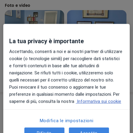
Foto e video
La tua privacy è importante
Accettando, consenti a noi e ai nostri partner di utilizzare
cookie (o tecnologie simili) per raccogliere dati statistici
Visualizza galleria (4)
e fornirti contenuti in base alle tue abitudini di
navigazione. Se rifiuti tutti i cookie, utilizzeremo solo
Mostra dettagli
quelli necessari per il corretto utilizzo del nostro sito.
sull'esperienza
Puoi revocare il tuo consenso o aggiornare le tue
preferenze in qualsiasi momento dalle impostazioni. Per
saperne di più, consulta la nostra
Informativa sui cookie
Prestazioni e prezzi
Prima visita di
massofisioterapia
Prenota una visita
Modifica le impostazioni
60 €
Dettagli