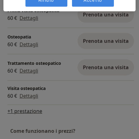
Rifiuto
Accetto
Prima visita osteopatica
Prenota una visita
60 €
Dettagli
Osteopatia
Prenota una visita
60 €
Dettagli
Trattamento osteopatico
Prenota una visita
60 €
Dettagli
Visita osteopatica
60 €
Dettagli
+1 prestazione
Come funzionano i prezzi?