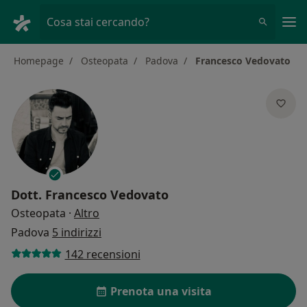
Men
Cosa stai cercando?
Homepage
Osteopata
Padova
Francesco Vedovato
Dott.
Francesco Vedovato
sulle specializzazioni
Osteopata
·
Altro
Padova
5 indirizzi
142 recensioni
Prenota una visita