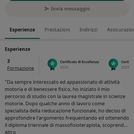
Invia messaggio
Esperienze
Prestazioni
Indirizzi
Assicurazio
Esperienze
3
Formazione
"Da sempre interessato ed appassionato di attività
motoria e di benessere fisico, ho iniziato il mio
percorso di studio con la laurea magistrale in scienze
motorie. Dopo qualche anno di lavoro come
specialista della rieducazione funzionale, ho deciso di
approfondire l'argomento frequentando ed ottenendo
il diploma triennale di massofisioterapista, scoprendo
Su di me
con grande gioia e piacere come il prendermi cura
Altro