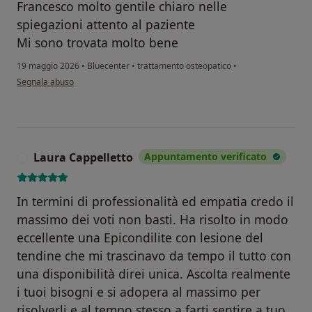
Francesco molto gentile chiaro nelle
spiegazioni attento al paziente
Mi sono trovata molto bene
19 maggio 2026
•
Bluecenter
•
trattamento osteopatico
•
secondo l'opinione dell'utente S. C.
Segnala abuso
Laura Cappelletto
Appuntamento verificato
L
In termini di professionalità ed empatia credo il
massimo dei voti non basti. Ha risolto in modo
eccellente una Epicondilite con lesione del
tendine che mi trascinavo da tempo il tutto con
una disponibilità direi unica. Ascolta realmente
i tuoi bisogni e si adopera al massimo per
risolverli e al tempo stesso a farti sentire a tuo