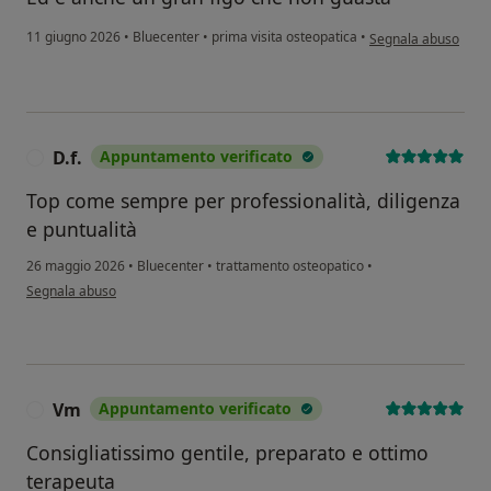
secondo l'opinione d
11 giugno 2026
•
Bluecenter
•
prima visita osteopatica
•
Segnala abuso
D.f.
Appuntamento verificato
D
Top come sempre per professionalità, diligenza
e puntualità
26 maggio 2026
•
Bluecenter
•
trattamento osteopatico
•
secondo l'opinione dell'utente D.f.
Segnala abuso
Vm
Appuntamento verificato
V
Consigliatissimo gentile, preparato e ottimo
terapeuta