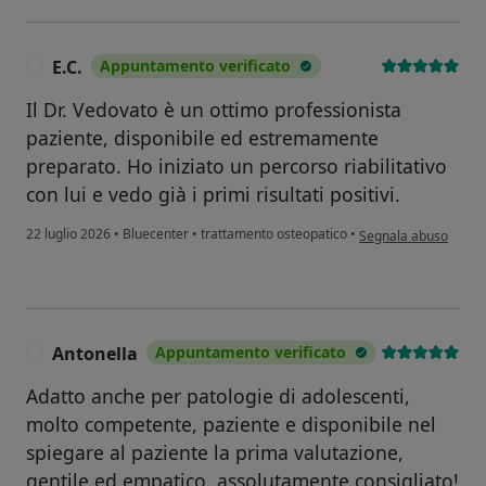
E.C.
Appuntamento verificato
E
Il Dr. Vedovato è un ottimo professionista
paziente, disponibile ed estremamente
preparato. Ho iniziato un percorso riabilitativo
con lui e vedo già i primi risultati positivi.
secondo l'opinione de
22 luglio 2026
•
Bluecenter
•
trattamento osteopatico
•
Segnala abuso
Antonella
Appuntamento verificato
A
Adatto anche per patologie di adolescenti,
molto competente, paziente e disponibile nel
spiegare al paziente la prima valutazione,
gentile ed empatico, assolutamente consigliato!