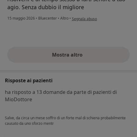
agio. Senza dubbio il migliore
secondo l'opinione dell'utente Laura C
15 maggio 2026
•
Bluecenter
•
Altro
•
Segnala abuso
Mostra altro
opinioni di cui sopra
Risposte ai pazienti
ha risposto a 13 domande da parte di pazienti di
MioDottore
Salve, da circa un mese soffro di un forte mal di schiena probabilmente
causato da uno sforzo mentr