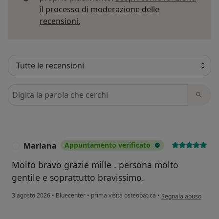
il processo di moderazione delle
Per saperne di più sulle opinioni
recensioni.
Cerca nelle recensioni
Mariana
Appuntamento verificato
M
Molto bravo grazie mille . persona molto
gentile e soprattutto bravissimo.
secondo l'opinione de
3 agosto 2026
•
Bluecenter
•
prima visita osteopatica
•
Segnala abuso