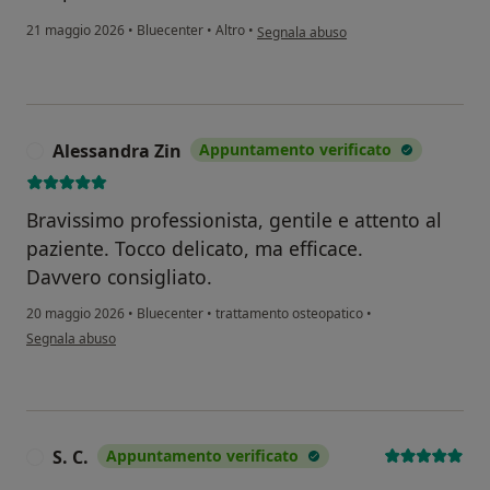
secondo l'opinione dell'utente Vm
21 maggio 2026
•
Bluecenter
•
Altro
•
Segnala abuso
Alessandra Zin
Appuntamento verificato
A
Bravissimo professionista, gentile e attento al
paziente. Tocco delicato, ma efficace.
Davvero consigliato.
20 maggio 2026
•
Bluecenter
•
trattamento osteopatico
•
secondo l'opinione dell'utente Alessandra Zin
Segnala abuso
S. C.
Appuntamento verificato
S