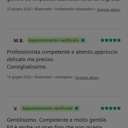
secondo l'opinione 
23 giugno 2026
•
Bluecenter
•
trattamento osteopatico
•
Segnala abuso
M.B.
Appuntamento verificato
M
Professionista competente e attento,approccio
delicato ma preciso.
Consigliatissimo.
secondo l'opinione dell'utente M.
16 giugno 2026
•
Bluecenter
•
osteopatia
•
Segnala abuso
V.
Appuntamento verificato
V
Gentilissimo. Competente e molto gentile.
Ed è anche un gran figo che non guasta