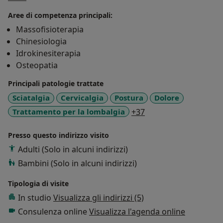
delle persone con l'utilizzo della terapia manuale fosse
Aree di competenza principali:
una vera e propria arte da coltivare ed approfondire
Massofisioterapia
ulteriormente. Nacque da qui la voglia di
Chinesiologia
intraprendere il percorso di studi quinquennale di
Idrokinesiterapia
osteopatia, per aiutare maggiormente le persone
Osteopatia
afflitte da patologie acute o croniche., con l'utilizzo di
tecniche manuali specifiche"
Principali patologie trattate
Sciatalgia
Cervicalgia
Postura
Dolore
a11y_sr_more_disea
Trattamento per la lombalgia
+37
Presso questo indirizzo visito
Adulti (Solo in alcuni indirizzi)
Bambini (Solo in alcuni indirizzi)
Tipologia di visite
In studio
Visualizza gli indirizzi (5)
Consulenza online
Visualizza l'agenda online