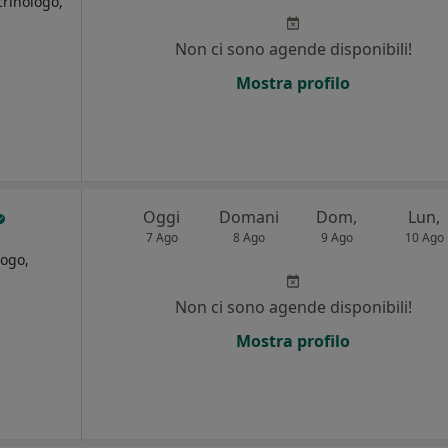
crinologo,
Non ci sono agende disponibili!
i
Mostra profilo
Oggi
Domani
Dom,
Lun,
7 Ago
8 Ago
9 Ago
10 Ago
logo,
Non ci sono agende disponibili!
i
Mostra profilo