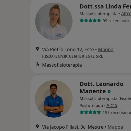
Dott.ssa Linda Fe
·
Altr
Massofisioterapista
99 recensioni
Via Pietro Tono 12, Este
•
Mappa
FISIOTECNIK CENTER ESTE SRL
Massofisioterapia
Dott. Leonardo
Manente
Massofisioterapista, Fisiot
·
Altro
Posturologo
193 recension
Via Jacopo Filiasi, 9c, Mestre
•
Mappa