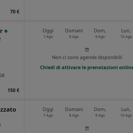
70 €
er
Oggi
Domani
Dom,
Lun,
7 Ago
8 Ago
9 Ago
10 Ago
o
Non ci sono agende disponibili!
Chiedi di attivare le prenotazioni onlin
pa
150 €
izzato
Oggi
Domani
Dom,
Lun,
7 Ago
8 Ago
9 Ago
10 Ago
o