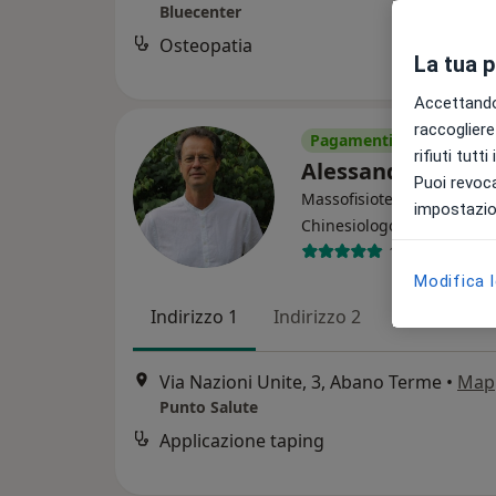
Bluecenter
Osteopatia
La tua 
Accettando,
raccogliere 
Pagamenti online
rifiuti tutt
Alessandro Costa
Puoi revoca
Massofisioterapista, Oste
impostazion
·
Altro
Chinesiologo
10 recensioni
Modifica 
Indirizzo 1
Indirizzo 2
Indirizzo 3
Via Nazioni Unite, 3, Abano Terme
•
Map
Punto Salute
Applicazione taping