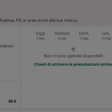
Padova, PD, in aree vicine alla tua ricerca.
Oggi
Domani
Dom,
Lun,
7 Ago
8 Ago
9 Ago
10 Ago
·
erapista
Non ci sono agende disponibili!
Chiedi di attivare le prenotazioni onlin
60 €