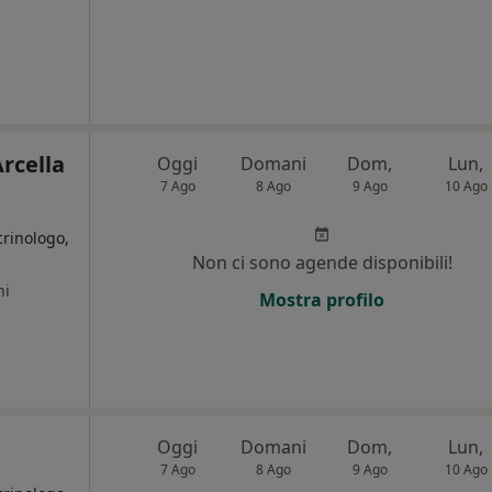
rcella
Oggi
Domani
Dom,
Lun,
7 Ago
8 Ago
9 Ago
10 Ago
crinologo,
Non ci sono agende disponibili!
ni
Mostra profilo
Oggi
Domani
Dom,
Lun,
7 Ago
8 Ago
9 Ago
10 Ago