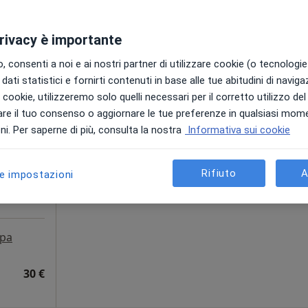
60 €
privacy è importante
 consenti a noi e ai nostri partner di utilizzare cookie (o tecnologie 
dati statistici e fornirti contenuti in base alle tue abitudini di navig
Oggi
Domani
Dom,
Lun,
i i cookie, utilizzeremo solo quelli necessari per il corretto utilizzo de
7 Ago
8 Ago
9 Ago
10 Ago
ntini
re il tuo consenso o aggiornare le tue preferenze in qualsiasi mom
opata,
i. Per saperne di più, consulta la nostra
Informativa sui cookie
Non ci sono agende disponibili!
Chiedi di attivare le prenotazioni onlin
Rifiuto
A
le impostazioni
pa
30 €