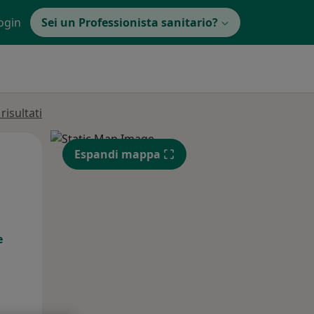
ogin
Sei un Professionista sanitario?
isultati
Mar,
Mer,
Gio,
Espandi mappa
11 Ago
12 Ago
13 Ago
e