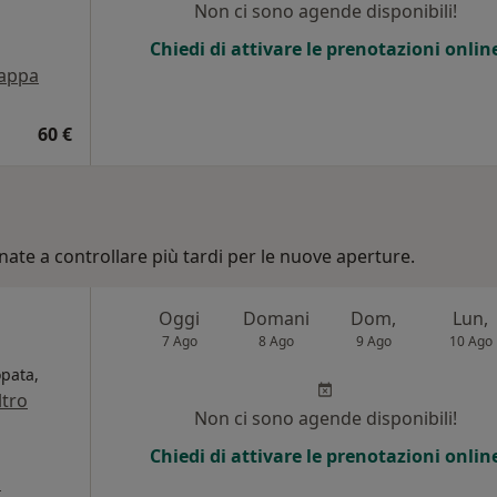
Non ci sono agende disponibili!
Chiedi di attivare le prenotazioni onlin
appa
60 €
nate a controllare più tardi per le nuove aperture.
Oggi
Domani
Dom,
Lun,
7 Ago
8 Ago
9 Ago
10 Ago
opata,
ltro
Non ci sono agende disponibili!
Chiedi di attivare le prenotazioni onlin
a