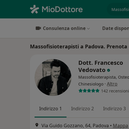
es. prest
Consulenza online
Date dispon
Massofisioterapisti a Padova. Prenota o
Dott. Francesco
Vedovato
Massofisioterapista, Oste
·
Altro
Chinesiologo
142 recension
Indirizzo 1
Indirizzo 2
Indirizzo 3
Via Guido Gozzano, 64, Padova
•
Mappa