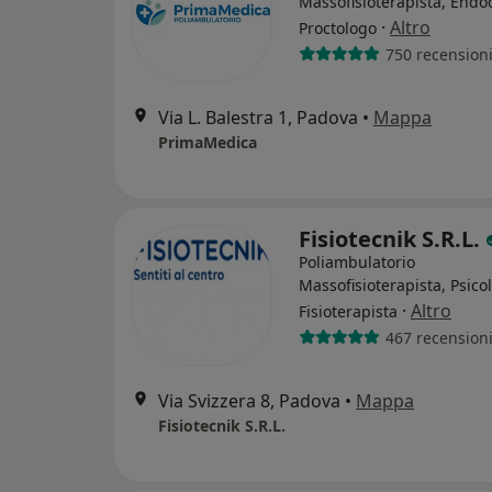
Massofisioterapista, Endo
·
Altro
Proctologo
750 recension
Via L. Balestra 1, Padova
•
Mappa
PrimaMedica
Fisiotecnik S.R.L.
Poliambulatorio
Massofisioterapista, Psico
·
Altro
Fisioterapista
467 recension
Via Svizzera 8, Padova
•
Mappa
Fisiotecnik S.R.L.