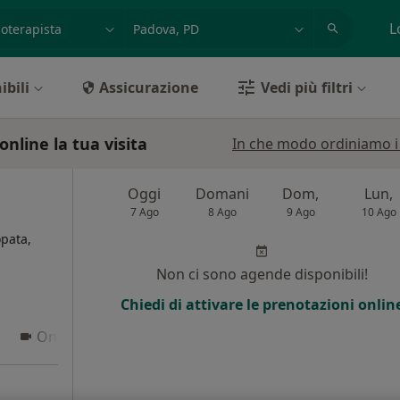
azione, medico, struttura
es: Roma
L
ibili
Assicurazione
Vedi più filtri
nline la tua visita
In che modo ordiniamo i r
Oggi
Domani
Dom,
Lun,
7 Ago
8 Ago
9 Ago
10 Ago
opata,
Non ci sono agende disponibili!
i
Chiedi di attivare le prenotazioni onlin
Online