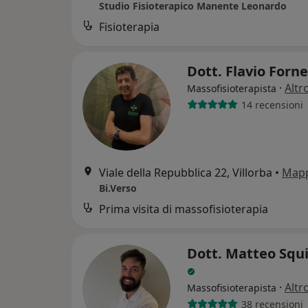
Studio Fisioterapico Manente Leonardo
Fisioterapia
Dott. Flavio Forn
·
Altr
Massofisioterapista
14 recensioni
Viale della Repubblica 22, Villorba
•
Map
Bi.Verso
Prima visita di massofisioterapia
Dott. Matteo Squ
·
Altr
Massofisioterapista
38 recensioni