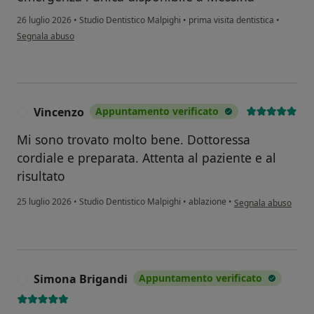
26 luglio 2026
•
Studio Dentistico Malpighi
•
prima visita dentistica
•
secondo l'opinione dell'utente Antonio
Segnala abuso
Vincenzo
Appuntamento verificato
V
Mi sono trovato molto bene. Dottoressa
cordiale e preparata. Attenta al paziente e al
risultato
secondo l'opinione d
25 luglio 2026
•
Studio Dentistico Malpighi
•
ablazione
•
Segnala abuso
Simona Brigandi
Appuntamento verificato
S