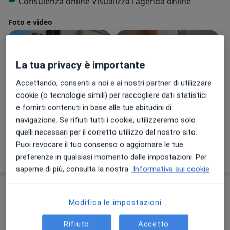
Consulenza online
Visualizza l'agenda online
Foto e video
La tua privacy è importante
Accettando, consenti a noi e ai nostri partner di utilizzare
cookie (o tecnologie simili) per raccogliere dati statistici
e fornirti contenuti in base alle tue abitudini di
Visualizza galleria (9)
navigazione. Se rifiuti tutti i cookie, utilizzeremo solo
quelli necessari per il corretto utilizzo del nostro sito.
Puoi revocare il tuo consenso o aggiornare le tue
Mostra dettagli
sull'esperienza
preferenze in qualsiasi momento dalle impostazioni. Per
saperne di più, consulta la nostra
Informativa sui cookie
Prestazioni e prezzi
Modifica le impostazioni
Prima visita dentistica
Prenota una visita
50 €
Dettagli
Rifiuto
Accetto