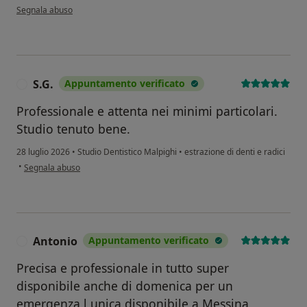
secondo l'opinione dell'utente E. P.
Segnala abuso
S.G.
Appuntamento verificato
S
Professionale e attenta nei minimi particolari.
Studio tenuto bene.
28 luglio 2026
•
Studio Dentistico Malpighi
•
estrazione di denti e radici
secondo l'opinione dell'utente S.G.
•
Segnala abuso
Antonio
Appuntamento verificato
A
Precisa e professionale in tutto super
disponibile anche di domenica per un
emergenza l unica disponibile a Messina