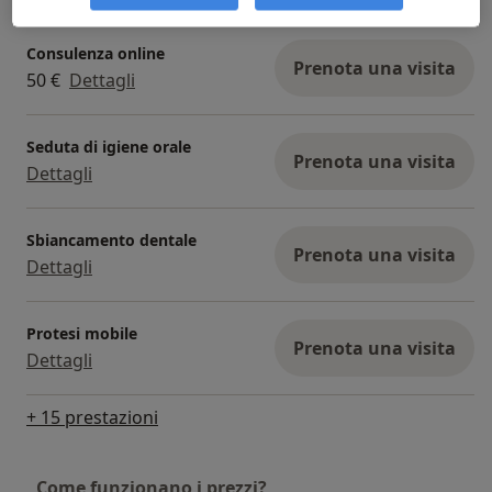
Consulenza online
Prenota una visita
50 €
Dettagli
Seduta di igiene orale
Prenota una visita
Dettagli
Sbiancamento dentale
Prenota una visita
Dettagli
Protesi mobile
Prenota una visita
Dettagli
+ 15 prestazioni
Come funzionano i prezzi?