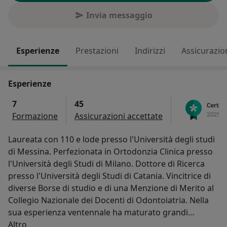
Invia messaggio
Esperienze
Prestazioni
Indirizzi
Assicurazio
Esperienze
7
45
Formazione
Assicurazioni accettate
Laureata con 110 e lode presso l'Università degli studi
di Messina. Perfezionata in Ortodonzia Clinica presso
l'Università degli Studi di Milano. Dottore di Ricerca
presso l'Università degli Studi di Catania. Vincitrice di
diverse Borse di studio e di una Menzione di Merito al
Collegio Nazionale dei Docenti di Odontoiatria. Nella
sua esperienza ventennale ha maturato grandi
Su di me
competenze in ogni campo dell'odontoiatria e in tutte
Altro