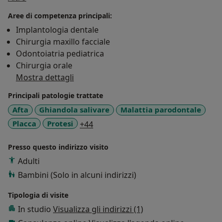
le tecniche innovative quali l'implantologia guidata
Aree di competenza principali:
senza lembi, faccette dentali per sorrisi perfetti, smile
Implantologia dentale
designing (simulazione del sorriso del paziente
Chirurgia maxillo facciale
attraverso foto e impronte con scanner intraorali). E'
Odontoiatria pediatrica
un Invisalign provider. Esegue manufatti protesici fissi
Chirurgia orale
di ultima generazione senza limare i denti.
Mostra dettagli
Principali patologie trattate
Afta
Ghiandola salivare
Malattia parodontale
a11y_sr_more_diseases
Placca
Protesi
+44
Presso questo indirizzo visito
Adulti
Bambini (Solo in alcuni indirizzi)
Tipologia di visite
In studio
Visualizza gli indirizzi (1)