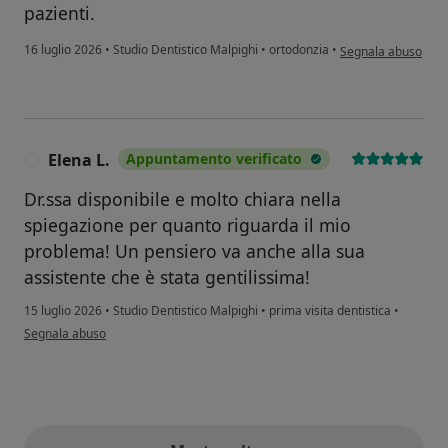
pazienti.
secondo l'opinione d
16 luglio 2026
•
Studio Dentistico Malpighi
•
ortodonzia
•
Segnala abuso
Elena L.
Appuntamento verificato
E
Dr.ssa disponibile e molto chiara nella
spiegazione per quanto riguarda il mio
problema! Un pensiero va anche alla sua
assistente che è stata gentilissima!
15 luglio 2026
•
Studio Dentistico Malpighi
•
prima visita dentistica
•
secondo l'opinione dell'utente Elena L.
Segnala abuso