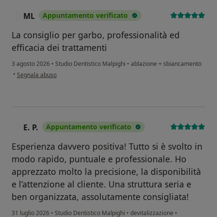
ML
Appuntamento verificato
M
La consiglio per garbo, professionalità ed
efficacia dei trattamenti
3 agosto 2026
•
Studio Dentistico Malpighi
•
ablazione + sbiancamento
secondo l'opinione dell'utente ML
•
Segnala abuso
E. P.
Appuntamento verificato
E
Esperienza davvero positiva! Tutto si è svolto in
modo rapido, puntuale e professionale. Ho
apprezzato molto la precisione, la disponibilità
e l’attenzione al cliente. Una struttura seria e
ben organizzata, assolutamente consigliata!
31 luglio 2026
•
Studio Dentistico Malpighi
•
devitalizzazione
•