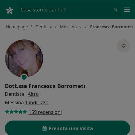
Men
Cosa stai cercando?
Homepage
Dentista
Messina
Francesca Borrometi
Cambia città
Dott.ssa
Francesca Borrometi
sulle specializzazioni
Dentista
·
Altro
Messina
1 indirizzo
159 recensioni
Prenota una visita