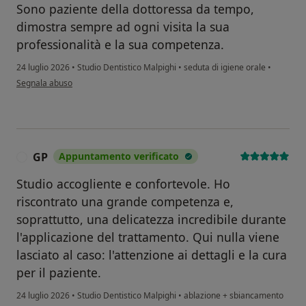
Sono paziente della dottoressa da tempo,
dimostra sempre ad ogni visita la sua
professionalità e la sua competenza.
24 luglio 2026
•
Studio Dentistico Malpighi
•
seduta di igiene orale
•
secondo l'opinione dell'utente Simona Brigandi
Segnala abuso
GP
Appuntamento verificato
G
Studio accogliente e confortevole. Ho
riscontrato una grande competenza e,
soprattutto, una delicatezza incredibile durante
l'applicazione del trattamento. Qui nulla viene
lasciato al caso: l'attenzione ai dettagli e la cura
per il paziente.
24 luglio 2026
•
Studio Dentistico Malpighi
•
ablazione + sbiancamento