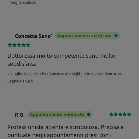
secondo l'opinione dell'utente GP
•
Segnala abuso
Concetta Sano'
Appuntamento verificato
C
Dottoressa molto competente.sono molto
soddisfatta
23 luglio 2026
•
Studio Dentistico Malpighi
•
prima visita dentistica
•
secondo l'opinione dell'utente Concetta Sano'
Segnala abuso
R.G.
Appuntamento verificato
R
Professionista attenta e scrupolosa. Precisa e
puntuale negli appuntamenti presi con i