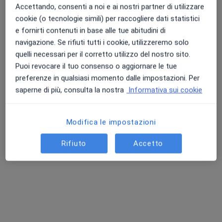
Accettando, consenti a noi e ai nostri partner di utilizzare
cookie (o tecnologie simili) per raccogliere dati statistici
e fornirti contenuti in base alle tue abitudini di
navigazione. Se rifiuti tutti i cookie, utilizzeremo solo
quelli necessari per il corretto utilizzo del nostro sito.
Puoi revocare il tuo consenso o aggiornare le tue
Nuovo profilo su MioDottore
Pagamenti online
preferenze in qualsiasi momento dalle impostazioni. Per
Dott.ssa Monica Miloro
saperne di più, consulta la nostra
Informativa sui cookie
·
Altro
Psicologa, Psicologa clinica, Professional counselor
17 recensioni
Modifica le impostazioni
Indirizzo
Online
Rifiuto
Accetto
Via Alfredo Cappellini, 1, Messina
•
Mappa
Monica Miloro - SoilGeo
Colloquio psicologico
60 €
Questo dottore non ha ancora attivato le prenotazioni online presso questo indirizzo.