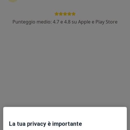
Punteggio medio: 4.7 e 4.8 su Apple e Play Store
Dott.ssa Francesca Borrometi
·
Altro
Dentista, Ortodontista
159 recensioni
Indirizzo
Online
Via Marcello Malpighi 14, Messina
•
Mappa
Studio Dentistico Malpighi
Prima visita dentistica
50 €
Questo dottore non ha ancora attivato le prenotazioni online presso questo indirizzo.
Chiedi di attivare le prenotazioni online
La tua privacy è importante