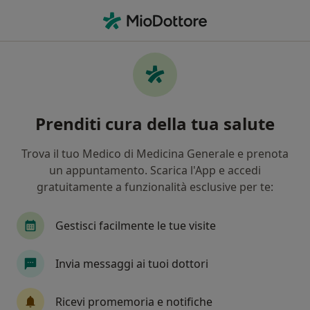
Men
Dislalie • Messina, ME
Filters
• 1
Assicurazione
Map
Specialisti in trattamento Dislalie a Messina
Prenditi cura della tua salute
In che modo ordiniamo i risultati
Trova il tuo Medico di Medicina Generale e prenota
un appuntamento. Scarica l'App e accedi
Che specializzazione stai cercando?
gratuitamente a funzionalità esclusive per te:
Otorino
Psicologo
Allergologo
Endoc
Gestisci facilmente le tue visite
Invia messaggi ai tuoi dottori
Ricevi promemoria e notifiche