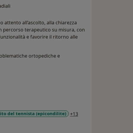
diali
o attento all’ascolto, alla chiarezza
un percorso terapeutico su misura, con
funzionalità e favorire il ritorno alle
roblematiche ortopediche e
a11y_sr_more_diseases
to del tennista (epicondilite)
+13