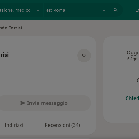
azione, medico, struttura
es: Roma
L
ndo Torrisi
Oggi
risi
6 Ago
alizzazioni
Chied
Invia messaggio
Indirizzi
Recensioni (34)