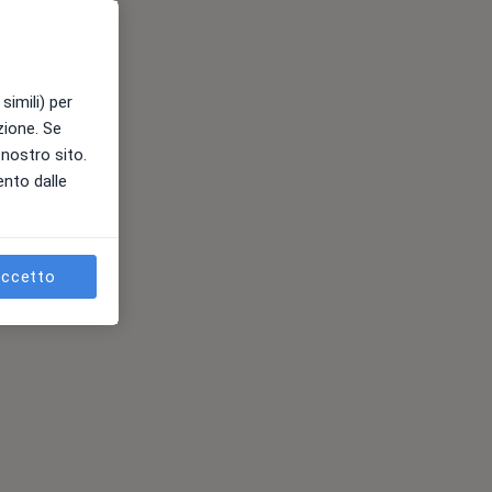
simili) per
azione. Se
l nostro sito.
ento dalle
ccetto