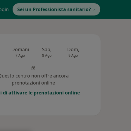
ogin
Sei un Professionista sanitario?
Domani
Sab,
Dom,
Lun,
Mar,
7 Ago
8 Ago
9 Ago
10 Ago
11 Ag
Questo centro non offre ancora
prenotazioni online
i di attivare le prenotazioni online