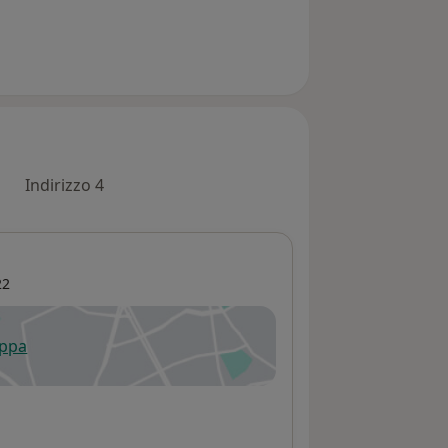
Indirizzo 4
22
appa
 apre in una nuova scheda