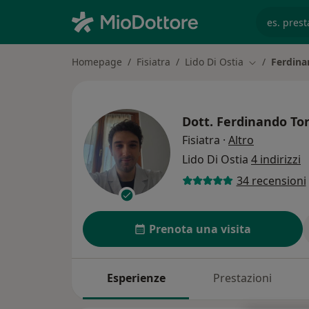
es. prest
Homepage
Fisiatra
Lido Di Ostia
Ferdina
Cambia città
Dott.
Ferdinando Tor
sulle speci
Fisiatra
·
Altro
Lido Di Ostia
4 indirizzi
34 recensioni
Prenota una visita
Esperienze
Prestazioni