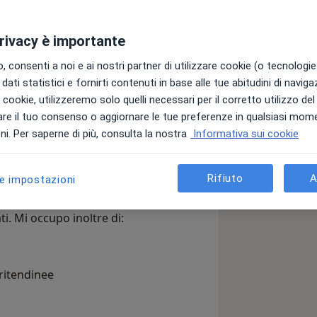
privacy è importante
ialista in Medicina Fisica e
ta con Lode presso l'Università
 consenti a noi e ai nostri partner di utilizzare cookie (o tecnologie 
dati statistici e fornirti contenuti in base alle tue abitudini di navig
i i cookie, utilizzeremo solo quelli necessari per il corretto utilizzo de
 delle patologie dell’apparato muscolo-
re il tuo consenso o aggiornare le tue preferenze in qualsiasi mom
sturbi articolari, muscolo-tendinei e
i. Per saperne di più, consulta la nostra
Informativa sui cookie
che. Nel mio percorso ho maturato
nvenzionate, lavorando in stretta
essionisti sanitari, convinto che il
Rifiuto
A
le impostazioni
tire al paziente un recupero completo
 valutazione funzionale approfondita ed
ti. Mi occupo inoltre di:
eritendinee